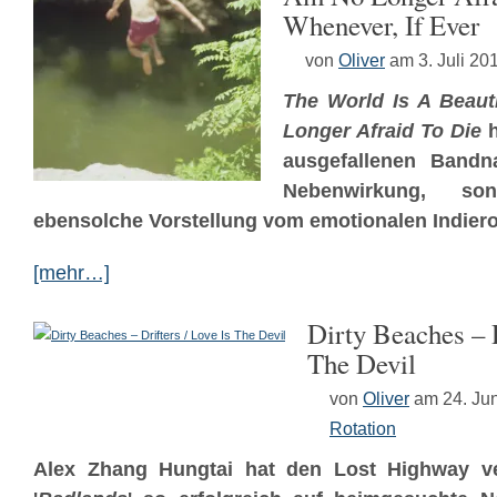
Whenever, If Ever
von
Oliver
am 3. Juli 20
The World Is A Beaut
Longer Afraid To Die
h
ausgefallenen Bandn
Nebenwirkung, s
ebensolche Vorstellung vom emotionalen Indiero
[mehr…]
Dirty Beaches – D
The Devil
von
Oliver
am 24. Ju
Rotation
Alex Zhang Hungtai hat den Lost Highway ve