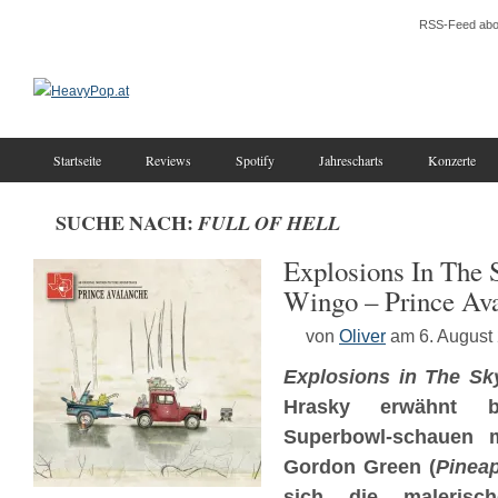
RSS-Feed abo
Startseite
Reviews
Spotify
Jahrescharts
Konzerte
SUCHE NACH:
FULL OF HELL
Explosions In The
Wingo – Prince Av
von
Oliver
am 6. August
Explosions in The Sk
Hrasky erwähnt b
Superbowl-schauen m
Gordon Green (
Pinea
sich die malerisc