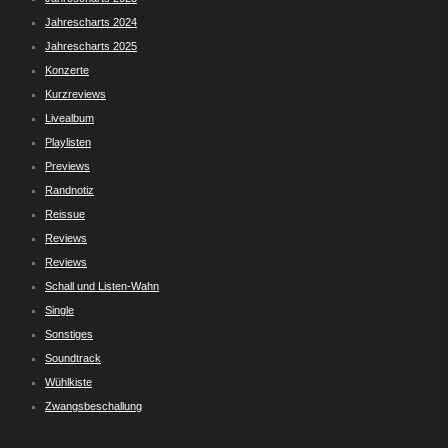
Jahrescharts 2024
Jahrescharts 2025
Konzerte
Kurzreviews
Livealbum
Playlisten
Previews
Randnotiz
Reissue
Reviews
Reviews
Schall und Listen-Wahn
Single
Sonstiges
Soundtrack
Wühlkiste
Zwangsbeschallung