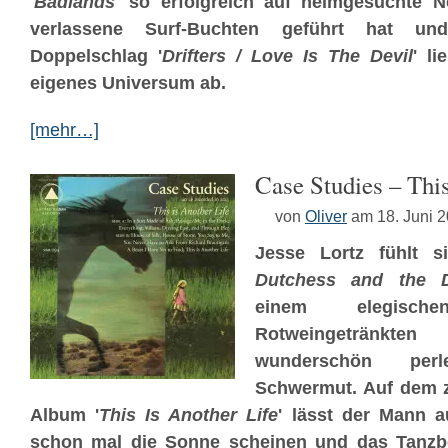
'
Badlands
' so erfolgreich auf heimgesuchte N
verlassene Surf-Buchten geführt hat un
Doppelschlag '
Drifters / Love Is The Devil
' li
eigenes Universum ab.
[mehr…]
Case Studies – This
von
Oliver
am 18. Juni 
Jesse Lortz fühlt 
Dutchess and the 
einem elegisc
Rotweingetränkt
wunderschön perl
Schwermut. Auf dem 
Album '
This Is Another Life
' lässt der Mann 
schon mal die Sonne scheinen und das Tanzbe