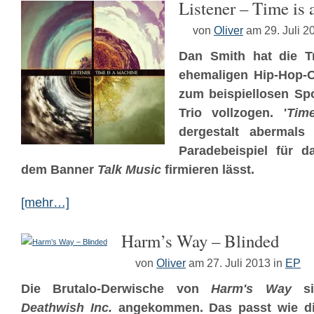
Listener – Time is
von
Oliver
am 29. Juli 2
Dan Smith hat die Tr
ehemaligen Hip-Hop-
zum beispiellosen Sp
Trio vollzogen. '
Tim
dergestalt abermals 
Paradebeispiel für d
dem Banner
Talk Music
firmieren lässt.
[mehr…]
Harm’s Way – Blinded
von
Oliver
am 27. Juli 2013
in
EP
Die Brutalo-Derwische von
Harm's Way
sin
Deathwish Inc.
angekommen. Das passt wie di