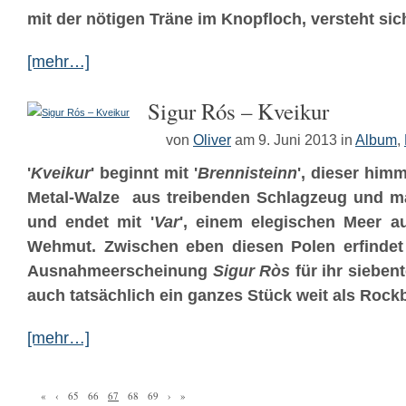
mit der nötigen Träne im Knopfloch, versteht sic
[mehr…]
Sigur Rós – Kveikur
von
Oliver
am 9. Juni 2013
in
Album
,
'
Kveikur
' beginnt mit '
Brennisteinn
', dieser him
Metal-Walze aus treibenden Schlagzeug und m
und endet mit '
Var
', einem elegischen Meer a
Wehmut. Zwischen eben diesen Polen erfindet 
Ausnahmeerscheinung
Sigur Ròs
für ihr sieben
auch tatsächlich ein ganzes Stück weit als Rock
[mehr…]
«
‹
65
66
67
68
69
›
»