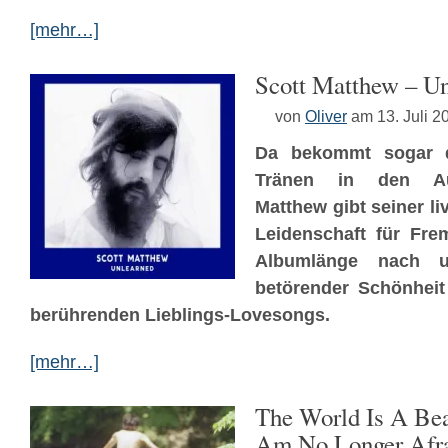
[mehr…]
Scott Matthew – U
von
Oliver
am 13. Juli 2
Da bekommt sogar de
Tränen in den Au
Matthew gibt seiner li
Leidenschaft für Fre
Albumlänge nach u
betörender Schönheit
berührenden Lieblings-Lovesongs.
[mehr…]
The World Is A Bea
Am No Longer Afra