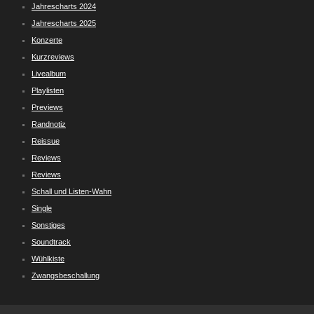
Jahrescharts 2024
Jahrescharts 2025
Konzerte
Kurzreviews
Livealbum
Playlisten
Previews
Randnotiz
Reissue
Reviews
Reviews
Schall und Listen-Wahn
Single
Sonstiges
Soundtrack
Wühlkiste
Zwangsbeschallung