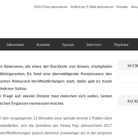
RSS-Feed abonnieren
Artikel per E-Mail abonnieren
Kontakt
Abou
Jahrescharts
Konzerte
Specials
Interviews
Playlisten
SUCH
en Newcomer, als eines der Rückkehr von Ikonen, triumphalen
itätsgaranten. Es fand eine überwältigende Renaissance des
arken Noiserock-Veröffentlichungen statt, dafür gab es kaum
indcore-Sektor.
e Frage auf, wieviel Distanz man zwischen sich selbst, seinen
FACE
rischen Ergüssen vermessen möchte.
r in den vergangenen 12 Monaten zwar gerade einmal 2 Platten über
kletterten, sich die Selektion der
Heavy Pop Jahrescharts 2017
 Veröffentlichungen jedoch dennoch schwieriger als in der jüngeren