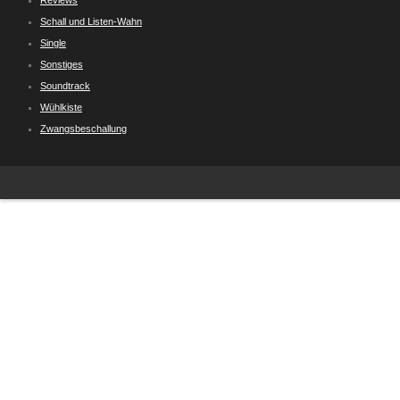
Reviews
Schall und Listen-Wahn
Single
Sonstiges
Soundtrack
Wühlkiste
Zwangsbeschallung