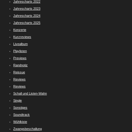
Jahrescharts 2022
Jahrescharts 2023
Jahrescharts 2024
Jahrescharts 2025
Konzerte
Kurzreviews
Livealbum
Playlisten
Previews
Randnotiz
Reissue
Reviews
Reviews
Schall und Listen-Wahn
Single
Sonstiges
Soundtrack
Wühlkiste
Zwangsbeschallung