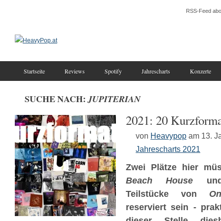
RSS-Feed abo
Startseite
Reviews
Spotify
Jahrescharts
Konzerte
SUCHE NACH:
JUPITERIAN
2021: 20 Kurzform
von
Heavypop
am 13. J
Jahrescharts 2021
Zwei Plätze hier müs
Beach House
und 
Teilstücke von
O
reserviert sein - prak
dieser Stelle dies