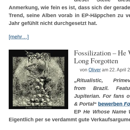
Anmerkung, wie fein es ist, dass sich der gerad
Trend, seine Alben vorab in EP-Häppchen zu ve
Jahr gefühlt nicht durchgesetzt hat.
[mehr…]
Fossilization – H
Long Forgotten
von
Oliver
am 22. April 
„
Ritualistic, Pri
from Brazil. Fea
Jupiterian. For fans 
& Portal
“
bewerben
Fo
EP
He Whose Name W
Eigentlich per se verdammt gute Verkaufsargum