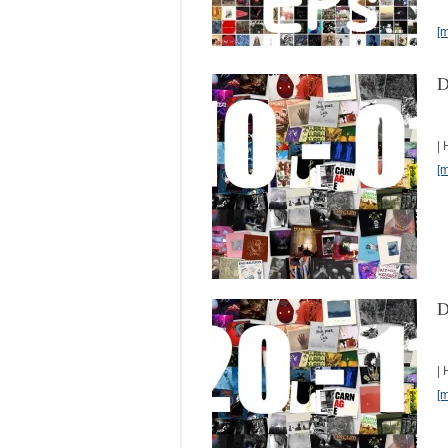
[
D
| 
[
D
| 
[