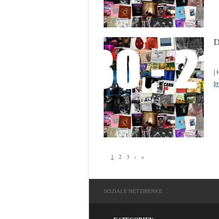
D
| 
[
1
2
3
›
»
SOZIALE NETZWERKE