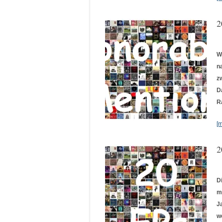
2
W
n
z
D
R
[
2
D
m
J
we