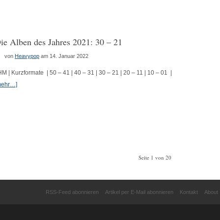
ie Alben des Jahres 2021: 30 – 21
von
Heavypop
am 14. Januar 2022
HM | Kurzformate | 50 – 41 | 40 – 31 | 30 – 21 | 20 – 11 | 10 – 01 |
mehr…]
Seite 1 von 20
RSS-Feed abonnieren
Artikel per E-Mail abonnieren
Kontakt
About