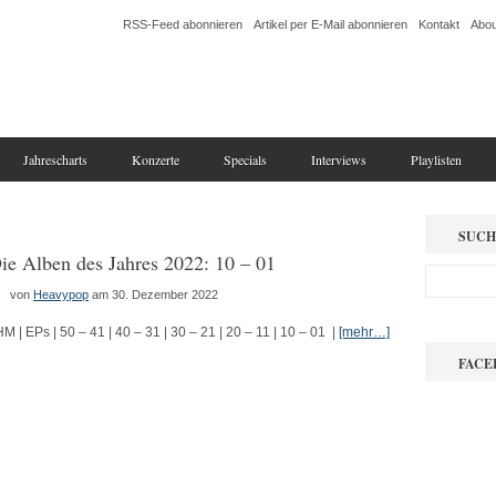
RSS-Feed abonnieren
Artikel per E-Mail abonnieren
Kontakt
Abou
Jahrescharts
Konzerte
Specials
Interviews
Playlisten
SUCH
ie Alben des Jahres 2022: 10 – 01
von
Heavypop
am 30. Dezember 2022
HM | EPs | 50 – 41 | 40 – 31 | 30 – 21 | 20 – 11 | 10 – 01 |
[mehr…]
FACE