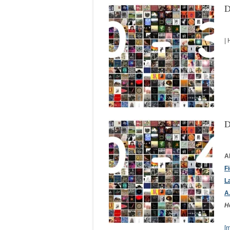
D
| 
D
A
F
L
A
H
[