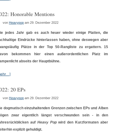
022: Honorable Mentions
von
Heavypop
am 29. Dezember 2022
ie jedes Jahr gab es auch heuer wieder einige Platten, die
achhaltige Eindrücke hinterlassen haben, ohne deswegen aber
wangsläufig Plätze in der Top 50-Rangliste zu ergattern. 15
avon bekommen hier einen außerordentlichen Platz im
ampenlicht abseits der Hauptbühne.
mehr…]
022: 20 EPs
von
Heavypop
am 29. Dezember 2022
ie dogmatisch einzuhaltenden Grenzen zwischen EPs und Alben
ögen zwar eigentlich längst verschwunden sein - in den
ahresrückblicken auf
Heavy Pop
wird den Kurzformaten aber
iterhin explizit gehuldigt.