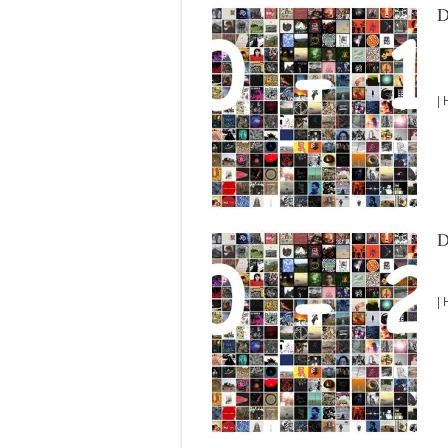
D
| 
D
| 