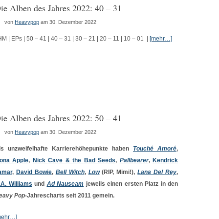
ie Alben des Jahres 2022: 40 – 31
von
Heavypop
am 30. Dezember 2022
HM | EPs | 50 – 41 | 40 – 31 | 30 – 21 | 20 – 11 | 10 – 01 |
[mehr…]
ie Alben des Jahres 2022: 50 – 41
von
Heavypop
am 30. Dezember 2022
ls unzweifelhafte Karrierehöhepunkte haben
Touché Amoré
,
iona Apple
,
Nick Cave & the Bad Seeds
,
Pallbearer
,
Kendrick
amar
,
David Bowie
,
Bell Witch
,
Low
(RIP, Mimi!),
Lana Del Rey
,
.A. Williams
und
Ad Nauseam
jeweils einen ersten Platz in den
eavy Pop
-Jahrescharts seit 2011 gemein.
mehr…]