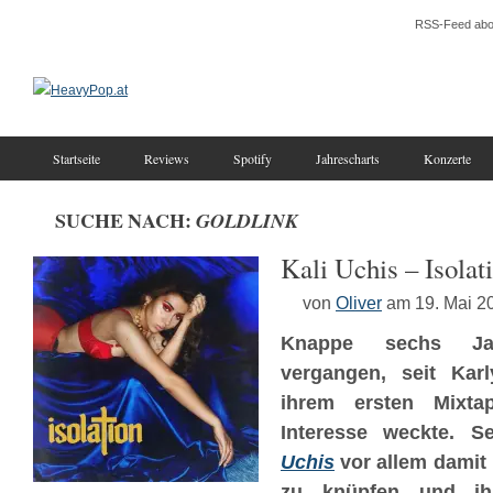
RSS-Feed abo
Startseite
Reviews
Spotify
Jahrescharts
Konzerte
SUCHE NACH:
GOLDLINK
Kali Uchis – Isolat
von
Oliver
am 19. Mai 2
Knappe sechs Ja
vergangen, seit Karl
ihrem ersten Mixt
Interesse weckte. 
Uchis
vor allem damit 
zu knüpfen und ihre