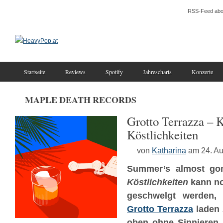
RSS-Feed abo
Startseite
Reviews
Spotify
Jahrescharts
Konzerte
MAPLE DEATH RECORDS
Grotto Terrazza – K
Köstlichkeiten
von
Katharina
am 24. A
Summer’s almost go
Köstlichkeiten
kann n
geschwelgt werden,
Grotto Terrazza
laden 
oben ohne Sinnieren 