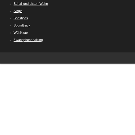
Schall und Listen-Wahn
Single
Sonstiges
Soundtrack
Wühlkiste
Zwangsbeschallung