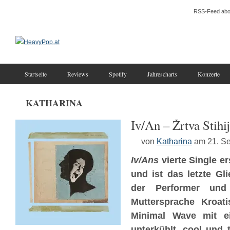
RSS-Feed abo
Startseite
Reviews
Spotify
Jahrescharts
Konzerte
KATHARINA
Iv/An – Žrtva Stihi
von
Katharina
am 21. S
Iv/Ans
vierte Single e
und ist das letzte Gli
der Performer und
Muttersprache Kroati
Minimal Wave mit ei
unterkühlt, cool und