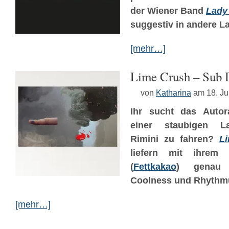
der Wiener Band
Lady
suggestiv in andere La
[mehr…]
Lime Crush – Sub 
von
Katharina
am 18. Ju
Ihr sucht das Autor
einer staubigen La
Rimini zu fahren?
L
liefern mit ihre
(
Fettkakao
) genau d
Coolness und Rhythmus
[mehr…]