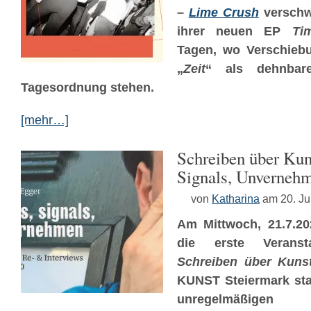
–
Lime Crush
verschw
ihrer neuen EP
Ti
Tagen, wo Verschieb
„
Zeit
“ als dehnbare
Tagesordnung stehen.
[mehr…]
Schreiben über Kun
Signals, Unverneh
von
Katharina
am 20. Ju
Am Mittwoch, 21.7.20
die erste Verans
Schreiben über Kuns
KUNST Steiermark statt
unregelmäßig