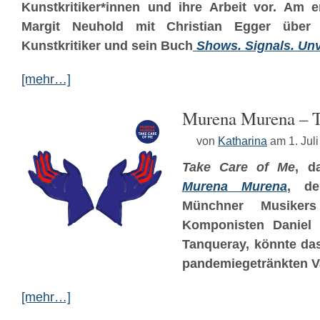
Kunstkritiker*innen und ihre Arbeit vor. Am e
Margit Neuhold mit Christian Egger über s
Kunstkritiker und sein Buch
Shows. Signals. Un
[mehr…]
Murena Murena – T
von
Katharina
am 1. Jul
Take Care of Me
, d
Murena Murena
, de
Münchner Musiker
Komponisten Daniel 
Tanqueray, könnte d
pandemiegetränkten 
[mehr…]