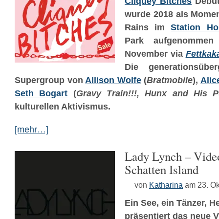
Cliquey Bitches
Debu
wurde 2018 als Mome
Rains im
Station Ho
Park aufgenommen
November via
Fettkak
Die generationsüber
Supergroup von
Allison Wolfe
(
Bratmobile
),
Alic
Seth Bogart
(
Gravy Train!!!, Hunx and His 
kulturellen Aktivismus.
[mehr…]
Lady Lynch – Vide
Schatten Island
von
Katharina
am 23. O
Ein See, ein Tänzer, H
präsentiert das neue 