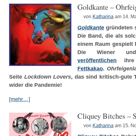
Goldkante – Ohrfei
von
Katharina
am 14. M
Goldkante
gründeten s
Die Band, die als sol
einem Raum gespielt h
Die Wiener und
veröffentlichen
ihre 
Fettkakao
.
Ohrfeigenl
Seite
Lockdown Lovers
, das sind kritisch-gute
wider die Pandemie!
[mehr…]
Cliquey Bitches – 
von
Katharina
am 15. N