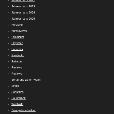
Jahrescharts 2022
Jahrescharts 2023
Jahrescharts 2024
Jahrescharts 2025
Konzerte
Kurzreviews
Livealbum
Playlisten
Previews
Randnotiz
Reissue
Reviews
Reviews
Schall und Listen-Wahn
Single
Sonstiges
Soundtrack
Wühlkiste
Zwangsbeschallung