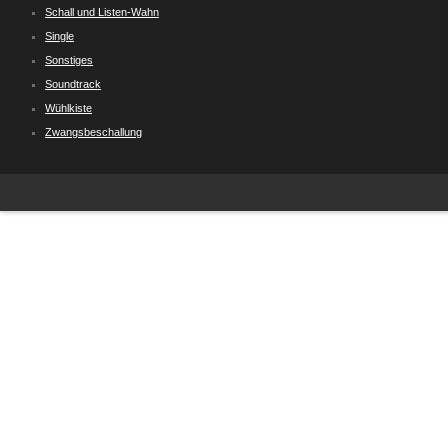
Schall und Listen-Wahn
Single
Sonstiges
Soundtrack
Wühlkiste
Zwangsbeschallung