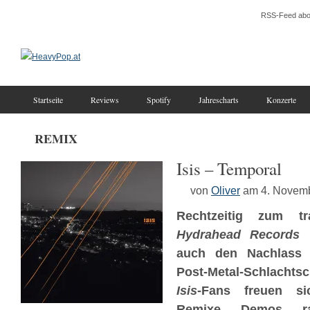
RSS-Feed abo
Startseite
Reviews
Spotify
Jahrescharts
Konzerte
REMIX
Isis – Temporal
von
Oliver
am 4. Novem
Rechtzeitig zum t
Hydrahead Records
r
auch den Nachlass s
Post-Metal-Schlachtsc
Isis
-Fans freuen s
Remixe, Demos, r