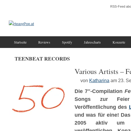
RSS-Feed abo
Startseite
Reviews
Spotify
Jahrescharts
Konzerte
TEENBEAT RECORDS
Various Artists – F
von
Katharina
am 23. S
Die 7″-Compilation
Fe
Songs zur Feier
Veröffentlichung des
und was für eine! Das 
2005 aktiv um
veröffentlichen, Konz