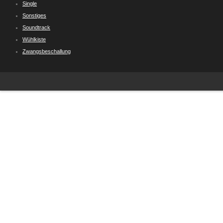
Single
Sonstiges
Soundtrack
Wühlkiste
Zwangsbeschallung