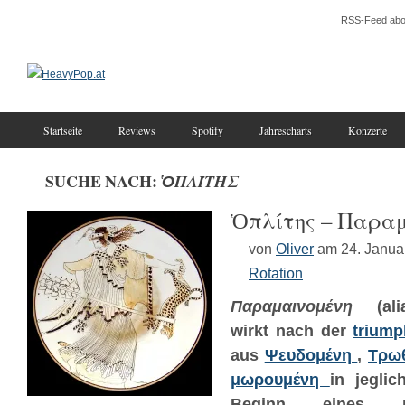
RSS-Feed abo
Startseite
Reviews
Spotify
Jahrescharts
Konzerte
SUCHE NACH:
ὉΠΛΊΤΗΣ
Ὁπλίτης – Π​α​ρ​α​μ​α​
von
Oliver
am 24. Janua
Rotation
Παραμαινομένη
(al
wirkt nach der
triump
aus
Ψευδομένη
,
Τ​ρ​ω​
μ​ω​ρ​ο​υ​μ​έ​ν​η
in jeglic
Beginn eines n