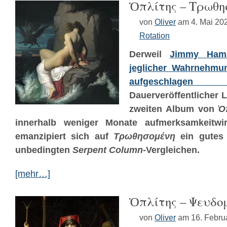
Ὁπλίτης – Τ​ρ​ω​θ​η​σ​
von
Oliver
am 4. Mai 20
Rotation
Derweil
Jimmy Hamz
jeglicher Wahrnehmun
aufgeschlagen
Dauerveröffentlicher 
zweiten Album von
Ὁ
innerhalb weniger Monate aufmerksamkeitwi
emanzipiert sich auf
Τρωθησομένη
ein gutes 
unbedingten
Serpent Column
-Vergleichen.
[mehr…]
Ὁπλίτης – Ψευδο
von
Oliver
am 16. Febru