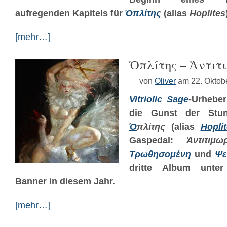
aufregenden Kapitels für
Ὁπλίτης
(alias
Hoplites
[mehr…]
Ὁπλίτης – Ἀ​ν​τ​ι​τ​ι​μ
von
Oliver
am 22. Oktob
Vitriolic Sage
-Urhebe
die Gunst der Stun
Ὁ
πλίτης
(alias
Hopli
Gaspedal:
Ἀ​ν​τ​ι​τ​ι​μ​ω
Τρωθησομένη
und
Ψε
dritte Album unter
Banner in diesem Jahr.
[mehr…]