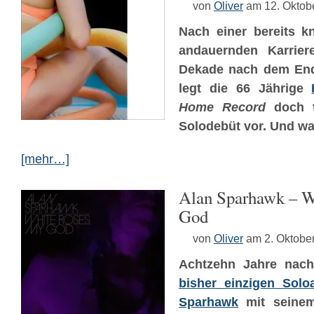
von
Oliver
am 12. Oktob
Nach einer bereits k
andauernden Karrier
Dekade nach dem En
legt die 66 Jährige
Home Record
doch t
Solodebüt vor. Und was
[mehr…]
Alan Sparhawk – W
God
von
Oliver
am 2. Oktobe
Achtzehn Jahre na
bisher einzigen Solo
Sparhawk
mit seinem