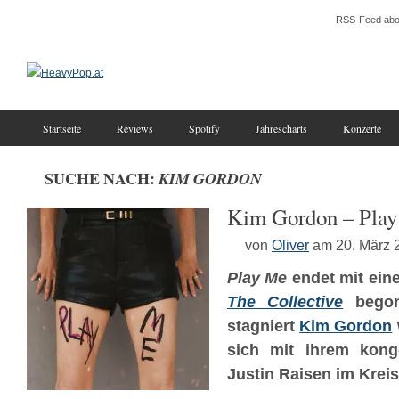
RSS-Feed abo
Startseite
Reviews
Spotify
Jahrescharts
Konzerte
SUCHE NACH:
KIM GORDON
Kim Gordon – Pla
von
Oliver
am 20. März 
Play Me
endet mit ein
The Collective
begonn
stagniert
Kim Gordon
sich mit ihrem kong
Justin Raisen im Kreis