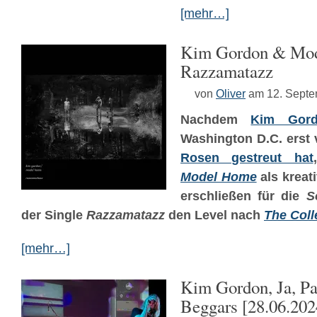
[mehr…]
Kim Gordon & Mo
Razzamatazz
von
Oliver
am 12. Sept
Nachdem
Kim Gor
Washington D.C. erst
Rosen gestreut hat
Model Home
als kreat
erschließen für die
S
der Single
Razzamatazz
den Level nach
The Coll
[mehr…]
Kim Gordon, Ja, Pa
Beggars [28.06.20