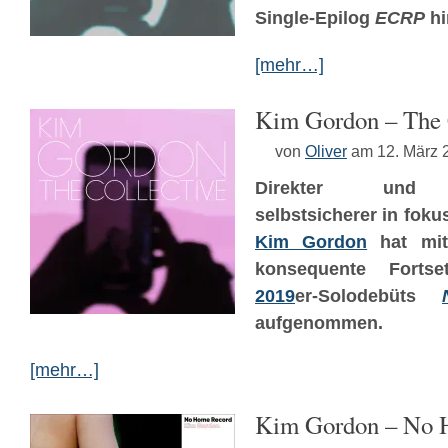
Single-Epilog
ECRP
hi
[mehr…]
Kim Gordon – The 
von
Oliver
am 12. März 
Direkter und k
selbstsicherer in foku
Kim Gordon
hat mi
konsequente Forts
2019
er-Solodebüts
aufgenommen.
[mehr…]
Kim Gordon – No 