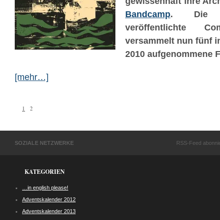
gewissenhaft ihre Arc
Bandcamp
. Die 
veröffentlichte C
versammelt nun fünf i
2010 aufgenommene F
[mehr…]
1
2
SOZIALE NETZWERKE
RSS-Feed abonni
KATEGORIEN
…in english please!
Adventskalender 2012
Adventskalender 2013