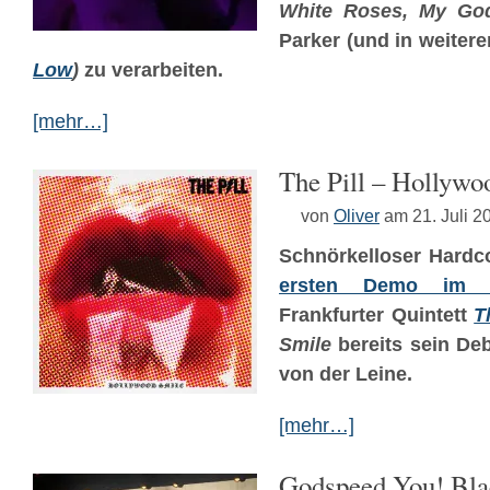
White Roses, My Go
Parker (und in weiter
Low
)
zu verarbeiten.
[mehr…]
The Pill – Hollywo
von
Oliver
am 21. Juli 2
Schnörkelloser Hardc
ersten Demo im V
Frankfurter Quintett
T
Smile
bereits sein De
von der Leine.
[mehr…]
Godspeed You! Bla