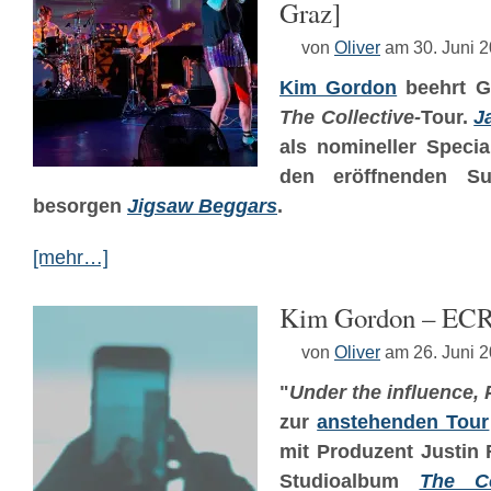
Graz]
von
Oliver
am 30. Juni 
Kim Gordon
beehrt G
The Collective-
Tour.
J
als nomineller Specia
den eröffnenden S
besorgen
Jigsaw Beggars
.
[mehr…]
Kim Gordon – EC
von
Oliver
am 26. Juni 
"
Under the influence, 
zur
anstehenden Tour
mit Produzent Justin 
Studioalbum
The Co