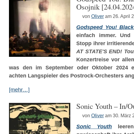
Osojnik [24.04.202
von
Oliver
am 26. April 
Godspeed You! Blac
einfach immer. Und
Stopp ihrer irritieren
AT STATE'S END! Tou
Konzertreise vor all
was den im September oder Oktober 2024 er
achten Langspieler des Postrock-Orchesters ang
[mehr…]
Sonic Youth – In​/​Out
von
Oliver
am 30. März 
Sonic Youth
leeren