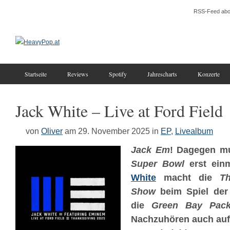
RSS-Feed abo
Startseite
Reviews
Spotify
Jahrescharts
Konzerte
Jack White – Live at Ford Field
von
Oliver
am 29. November 2025
in
EP
,
Livealbum
Jack Em
! Dagegen 
Super Bowl
erst ein
White
macht die
Th
Show
beim Spiel de
die
Green Bay Pack
Nachzuhören auch auf 