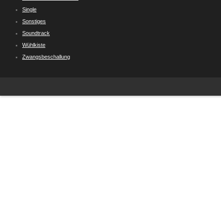
Single
Sonstiges
Soundtrack
Wühlkiste
Zwangsbeschallung