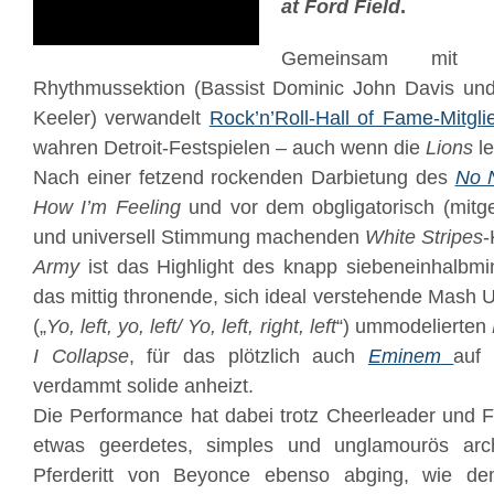
at Ford Field
.
Gemeinsam mit s
Rhythmussektion (Bassist Dominic John Davis und
Keeler) verwandelt
Rock’n’Roll-Hall of Fame-Mitgli
wahren Detroit-Festspielen – auch wenn die
Lions
le
Nach einer fetzend rockenden Darbietung des
No 
How I’m Feeling
und vor dem obgligatorisch (mitge
und universell Stimmung machenden
White Stripes
-
Army
ist das Highlight des knapp siebeneinhalbminüt
das mittig thronende, sich ideal verstehende Mash 
(„
Yo, left, yo, left/ Yo, left, right, left
“) ummodelierten
I Collapse
, für das plötzlich auch
Eminem
auf
verdammt solide anheizt.
Die Performance hat dabei trotz Cheerleader und 
etwas geerdetes, simples und unglamourös ar
Pferderitt von Beyonce ebenso abging, wie d