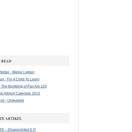
 READ
ieber - Meine Lieben
m - For A Child To Learn
 The Bombing of Pan Am 103
op Advent Calendar 2015
vil - Unleveled
TE ARTIKEL
 59 – Disappointed E.P.