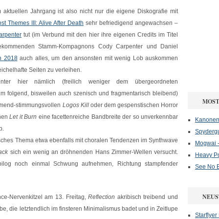
m aktuellen Jahrgang ist also nicht nur die eigene Diskografie mit
st Themes III: Alive After Death
sehr befriedigend angewachsen –
arpenter
tut (im Verbund mit den hier ihre eigenen Credits im Titel
ekommenden Stamm-Kompagnons Cody Carpenter und Daniel
n 2018
auch alles, um den ansonsten mit wenig Lob auskommen
chelhafte Seiten zu verleihen.
nter hier nämlich (freilich weniger dem übergeordneten
m folgend, bisweilen auch szenisch und fragmentarisch bleibend)
MOST
mmend-stimmungsvollen
Logos Kill
oder dem gespenstischen Horror
hen
Let it Burn
eine facettenreiche Bandbreite der so unverkennbar
Kanonenf
b.
Spydergu
isches Thema etwa ebenfalls mit choralen Tendenzen im Synthwave
Mogwai -
ack
sich ein wenig an dröhnenden Hans Zimmer-Wellen versucht.
Heavy P
ilog noch einmal Schwung aufnehmen, Richtung stampfender
See No E
NEUS
ce-Nervenkitzel am 13. Freitag,
Reflection
akribisch treibend und
be, die letztendlich im finsteren Minimalismus badet und in Zeitlupe
Starflyer