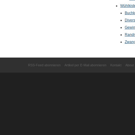
Wühlkist
Buchkr
Diver
Gewin
Randn
Zwang
RSS-Feed abonnieren
Artikel per E-Mail abonnieren
Kontakt
About