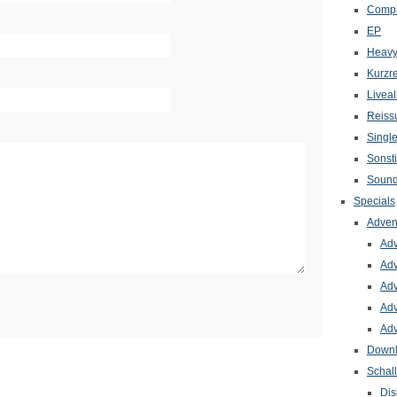
Compi
EP
Heavy
Kurzr
Livea
Reiss
Singl
Sonst
Sound
Specials
Adven
Adv
Adv
Adv
Adv
Adv
Down
Schal
Dis