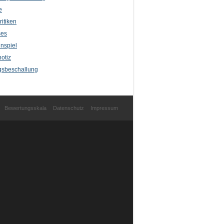
e
itiken
ses
nspiel
otiz
sbeschallung
Bewertungsskala
Datenschutz
Impressum