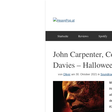
Startseite
Reviews
Spotify
John Carpenter, C
Davies – Hallowee
von
Oliver
am 30. Oktober 2021
in
Soundtra
M
H
a
d
Ki