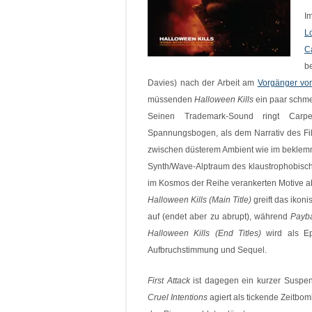
I
Lo
C
b
Davies) nach der Arbeit am
Vorgänger vo
müssenden
Halloween Kills
ein paar schmei
Seinen Trademark-Sound ringt Carpe
Spannungsbogen, als dem Narrativ des Fil
zwischen düsterem Ambient wie im bekle
Synth/Wave-Alptraum des klaustrophobisc
im Kosmos der Reihe verankerten Motive a
Halloween Kills (Main Title)
greift das ikon
auf (endet aber zu abrupt), während
Payb
Halloween Kills (End Titles)
wird als Ep
Aufbruchstimmung und Sequel.
First Attack
ist dagegen ein kurzer Suspen
Cruel Intentions
agiert als tickende Zeitbom