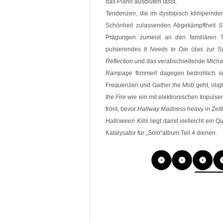
das Piano ausbluten lässt.
Tendenzen, die im dystopisch klimpernd
Schönheit zulassenden Abgekämpftheit
S
Prägungen zumeist an den familiären T
pulsierendes
It Needs to Die
(das zur Sy
Reflection
und das verabschiedende
Micha
Rampage
flimmert dagegen bedrohlich s
Frequenzen und
Gather the Mob
geht, obgl
the Fire
wie ein mit elektronischen Impulse
frönt, bevor
Hallway Madness
heavy in Zeit
Halloween Kills
liegt damit vielleicht ein
Katalysator für „Solo“album Teil 4 dienen.