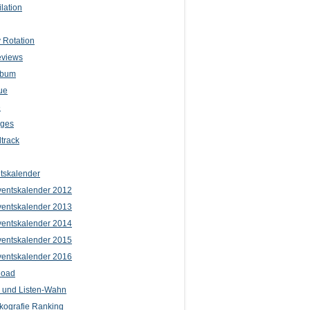
lation
 Rotation
eviews
lbum
ue
e
iges
track
tskalender
entskalender 2012
entskalender 2013
entskalender 2014
entskalender 2015
entskalender 2016
load
l und Listen-Wahn
kografie Ranking