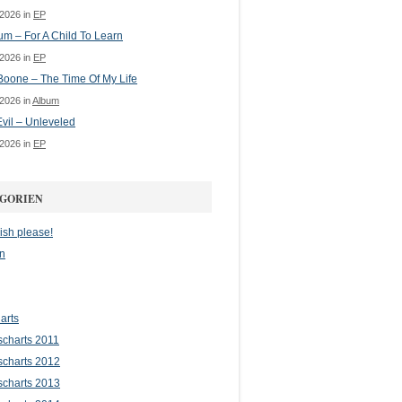
 2026 in
EP
m – For A Child To Learn
 2026 in
EP
oone – The Time Of My Life
 2026 in
Album
vil – Unleveled
 2026 in
EP
GORIEN
ish please!
n
arts
scharts 2011
scharts 2012
scharts 2013