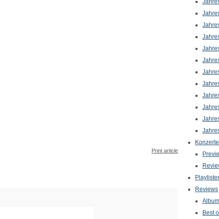
Jahre
Jahre
Jahre
Jahre
Jahre
Jahre
Jahre
Jahre
Jahre
Jahre
Jahre
Jahre
Konzerte
Print article
Previ
Revie
Playliste
Reviews
Albu
Best o