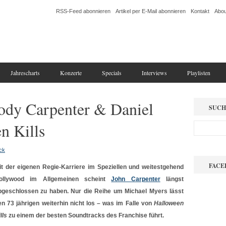
RSS-Feed abonnieren
Artikel per E-Mail abonnieren
Kontakt
Abou
Jahrescharts
Konzerte
Specials
Interviews
Playlisten
ody Carpenter & Daniel
SUCH
n Kills
ck
FACE
it der eigenen Regie-Karriere im Speziellen und weitestgehend
ollywood im Allgemeinen scheint
John Carpenter
längst
bgeschlossen zu haben. Nur die Reihe um Michael Myers lässt
en 73 jährigen weiterhin nicht los – was im Falle von
Halloween
lls
zu einem der besten Soundtracks des Franchise führt.