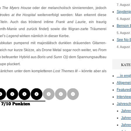
7. August
en
The Myers House
oder der melancholisch sinnierenden, jedoch
Spydergu
trodes at the Hospital
weiterverfolgt werden: Man erkennt diese
6. August
iteln. Auch das tröstend intime
Frank and Laurie
, ein traurig
Benson B
nth-Manie und zurück findet) sowie die filigran-zarte Träumerei
5. August
el’s Legend
wirken nämlich in dieser Kerbe.
See No E
ubkutan pumpend mit majestätisch dunklen dräuenden Gitarren-
4. August
eich nur kurze Skizze, als Drone Metal sogar noch weiter, wo
From
n befeuerter Hybrid aus
Boris
und
Sunn O))
dem Spannungsaufbau
lupe pluckert.
KATE
 Quäntchen unter dem kompletteren
Lost Themes III
– könnte aber als
…in engl
Allgemei
Featured
Interview
Jahresch
Jahre
Jahre
Jahre