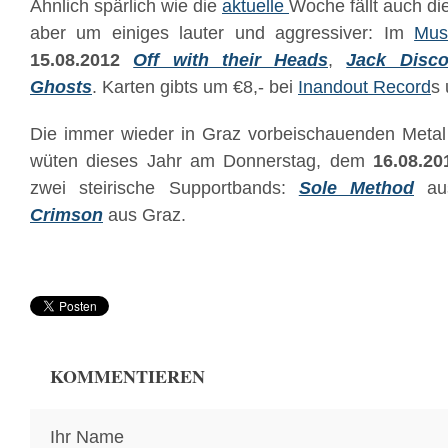
Ähnlich spärlich wie die
aktuelle
Woche fällt auch d
aber um einiges lauter und aggressiver: Im
Mus
15.08.2012
Off with their Heads
,
Jack Disco
Ghosts
. Karten gibts um €8,- bei
Inandout Record
s 
Die immer wieder in Graz vorbeischauenden Meta
wüten dieses Jahr am Donnerstag, dem
16.08.20
zwei steirische Supportbands:
Sole Method
aus
Crimson
aus Graz.
KOMMENTIEREN
Ihr Name