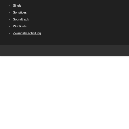
Single
Sonstiges
Soundtrack
Wühlkiste
Zwangsbeschallung