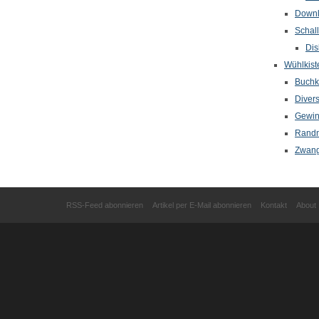
Down
Schal
Dis
Wühlkist
Buchkr
Diver
Gewin
Randn
Zwang
RSS-Feed abonnieren
Artikel per E-Mail abonnieren
Kontakt
About