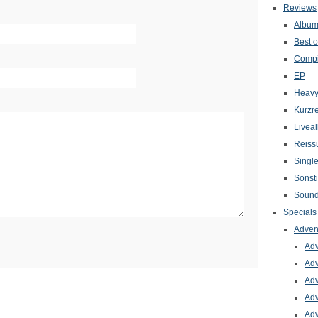
Reviews
Albu
Best o
Compi
EP
Heavy
Kurzr
Livea
Reiss
Singl
Sonst
Sound
Specials
Adven
Adv
Adv
Adv
Adv
Adv