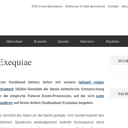
RSS-Feed abonnieren
Artikel per E-Mail abonnieren
Kontakt
Abou
Jahrescharts
Konzerte
Specials
Interviews
Playlisten
Exequiae
SUCH
rnst Ferdinand Oehme liefert mit seinem
(aktuell relativ
efragten
) 1828er-Gemälde die ideale ästhetische Entsprechung
FACE
ür die elegische Funeral Doom-Prozession, auf die sich
Lone
anderer
auf ihrem dritten Studioalbum Exequiae begeben.
ls Sinnbild die dabei an die Nacht gelegte, vom bunten Aspekt des
arblichen Spektrums weitestgehend befreite Konsequenz dient