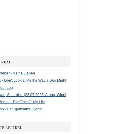
 READ
ieber - Meine Lieben
g - Don't Look at Me the Way a Dog Might
Your Leg
en, Saturnists [23.07.2026: Arena, Wien]
oone - The Time Of My Life
on - Det Hjemsøkte Hjertet
TE ARTIKEL