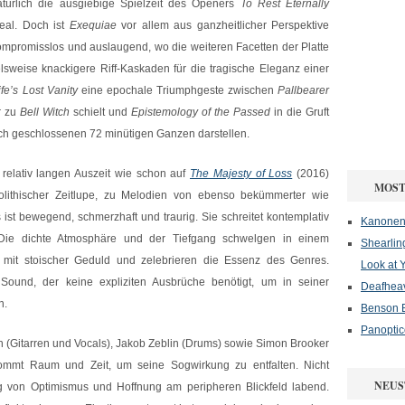
atürlich die ausgiebige Spielzeit des Openers
To Rest Eternally
deal. Doch ist
Exequiae
vor allem aus ganzheitlicher Perspektive
ompromisslos und auslaugend, wo die weiteren Facetten der Platte
sweise knackigere Riff-Kaskaden für die tragische Eleganz einer
ife’s Lost Vanity
eine epochale Triumphgeste zwischen
Pallbearer
r zu
Bell Witch
schielt und
Epistemology of the Passed
in die Gruft
sich geschlossenen 72 minütigen Ganzen darstellen.
relativ langen Auszeit wie schon auf
The Majesty of Loss
(2016)
MOST
lithischer Zeitlupe, zu Melodien von ebenso bekümmerter wie
st bewegend, schmerzhaft und traurig. Sie schreitet kontemplativ
Kanonenf
 Die dichte Atmosphäre und der Tiefgang schwelgen in einem
Shearlin
en mit stoischer Geduld und zelebrieren die Essenz des Genres.
Look at 
n Sound, der keine expliziten Ausbrüche benötigt, um in seiner
Deafheav
n.
Benson B
Panoptic
 (Gitarren und Vocals), Jakob Zeblin (Drums) sowie Simon Brooker
ommt Raum und Zeit, um seine Sogwirkung zu entfalten. Nicht
NEUS
g von Optimismus und Hoffnung am peripheren Blickfeld labend.