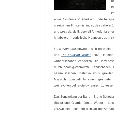
n
i
k
– wie
Existence Nullified
am Ende beispiel
urzeitlichen Finsternis findet, das zähere
L
und
Loss
darstellt, derweil Anhedonia ehe
hinabsteigt – puristische Nuancen des in 
Lone Wanderer
bewegen sich nach einer 
und
The Faustian Winter
(2020) in mono
wunderschöner Grandezza. Die Heaviness i
durch doomig-verträumte Landschaften.
naturalistischen Existentialismus, growl
Mystisch. Spirituell. In einem geerdete
weihevollen Lethargie dynamisch zu fessel
Das Songwriting der Band – Bruno Schotten
(Bass) und Gitarrist Jonas Weber – bek
verzweifelnd, sondern sich an der Ahnun