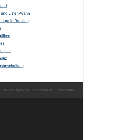
load
l und Listen-Wahn
kografie Ranking
e
itiken
ses
nspiel
otiz
sbeschallung
Bewertungsskala
Datenschutz
Impressum