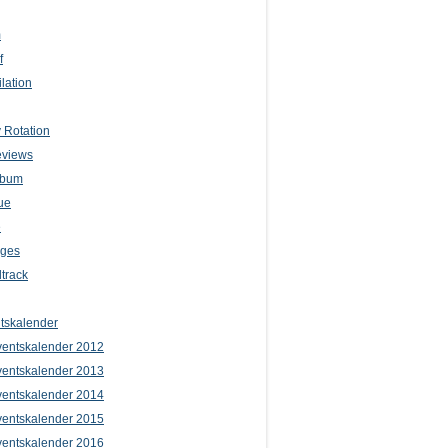
m
f
lation
 Rotation
eviews
lbum
ue
e
iges
track
tskalender
entskalender 2012
entskalender 2013
entskalender 2014
entskalender 2015
entskalender 2016