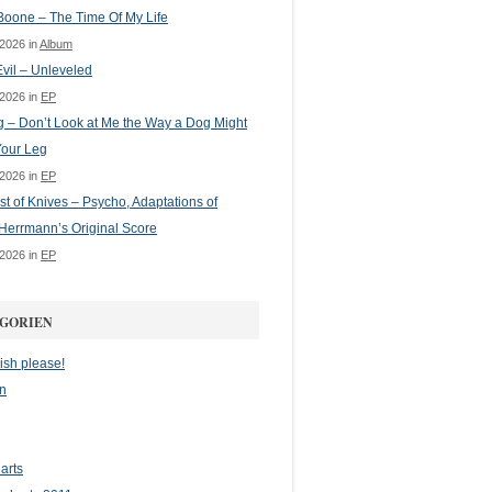
oone – The Time Of My Life
 2026 in
Album
vil – Unleveled
 2026 in
EP
g – Don’t Look at Me the Way a Dog Might
Your Leg
 2026 in
EP
st of Knives – Psycho, Adaptations of
Herrmann’s Original Score
 2026 in
EP
GORIEN
ish please!
n
arts