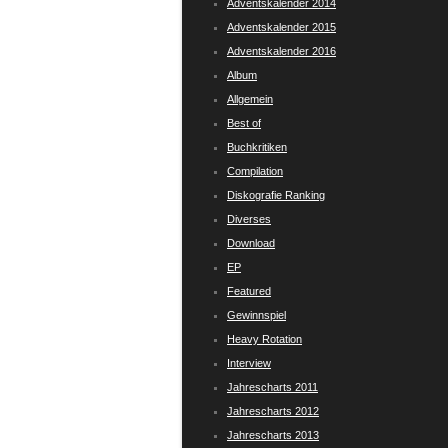
Adventskalender 2014
Adventskalender 2015
Adventskalender 2016
Album
Allgemein
Best of
Buchkritiken
Compilation
Diskografie Ranking
Diverses
Download
EP
Featured
Gewinnspiel
Heavy Rotation
Interview
Jahrescharts 2011
Jahrescharts 2012
Jahrescharts 2013