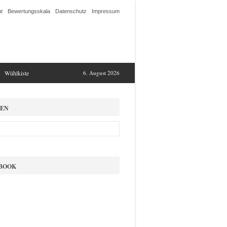
t
Bewertungsskala
Datenschutz
Impressum
Wühlkiste
6. August 2026
EN
BOOK