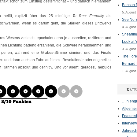
aftakt schon zum Einstieg gestemmt hat – und danach niemandem
Benson B
5. August
 heißt, explizit über das 25 minütige
To Rest Eternally
als
See No E
schwärmen, wenn es darum geht, die Stärken dieses Drittwerks
4. August
Shearlin
res Wesens vielleicht epochaler denn je ausbreiten; rezitieren und
Look at 
lichen Lichtung badend erzählend, die Schwere herausnehmen und
3. August
 perlen, während eine Grabes-Stimme sinniert, und das Finale
The Fore
 und dann auch an Fahrt aufnimmt. Revolutionär oder originell ist
Bernard 
m Rahmen absolut und definitiv. Und vor allem: geradezu nebulös
1. August
KATE
…in engl
Allgemei
Featured
Interview
Jahresch