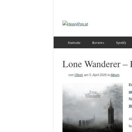
Startseite
Reviews
Spotify
Lone Wanderer – 
von
Oliver
am 5. April 2026
in
Album
E
g
f
W
A
f