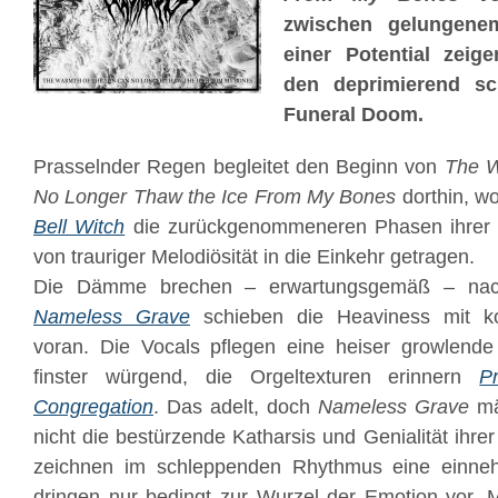
zwischen gelungene
einer Potential zeig
den deprimierend sc
Funeral Doom.
Prasselnder Regen begleitet den Beginn von
The W
No Longer Thaw the Ice From My Bones
dorthin, wo
Bell Witch
die zurückgenommeneren Phasen ihrer 
von trauriger Melodiösität in die Einkehr getragen.
Die Dämme brechen – erwartungsgemäß – nach
Nameless Grave
schieben die Heaviness mit kon
voran. Die Vocals pflegen eine heiser growlende 
finster würgend, die Orgeltexturen erinnern
P
Congregation
. Das adelt, doch
Nameless Grave
mä
nicht die bestürzende Katharsis und Genialität ihrer
zeichnen im schleppenden Rhythmus eine einne
dringen nur bedingt zur Wurzel der Emotion vor. Ma