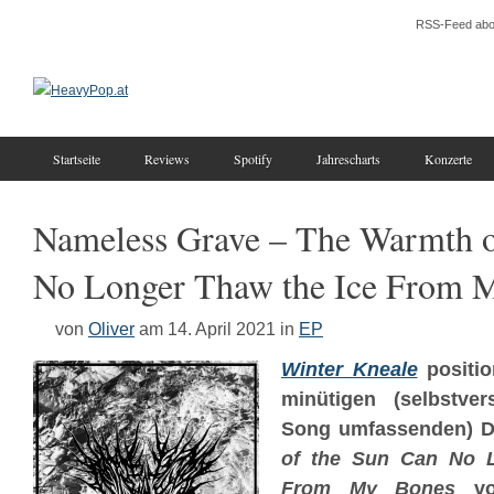
RSS-Feed abo
Startseite
Reviews
Spotify
Jahrescharts
Konzerte
Nameless Grave – The Warmth o
No Longer Thaw the Ice From 
von
Oliver
am 14. April 2021
in
EP
Winter Kneale
positio
minütigen (selbstver
Song umfassenden) 
of the Sun Can No L
From My Bones
v