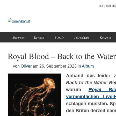
RSS-Feed abo
Startseite
Reviews
Spotify
Jahrescharts
Konzerte
Royal Blood – Back to the Wate
von
Oliver
am 26. September 2023
in
Album
Anhand des leider zi
Back to the Water Be
warum
Royal Blo
vermeintlichen Live-
schlagen mussten. Sp
den Briten derzeit näm