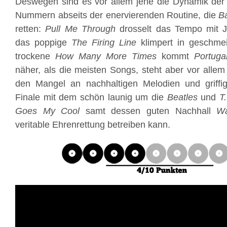
Deswegen sind es vor allem jene die Dynamik der 
Nummern abseits der enervierenden Routine, die
B
retten:
Pull Me Through
drosselt das Tempo mit J
das poppige
The Firing Line
klimpert in geschme
trockene
How Many More Times
kommt
Portug
näher, als die meisten Songs, steht aber vor allem
den Mangel an nachhaltigen Melodien und griff
Finale mit dem schön launig um die
Beatles
und
T
Goes My Cool
samt dessen guten Nachhall
W
veritable Ehrenrettung betreiben kann.