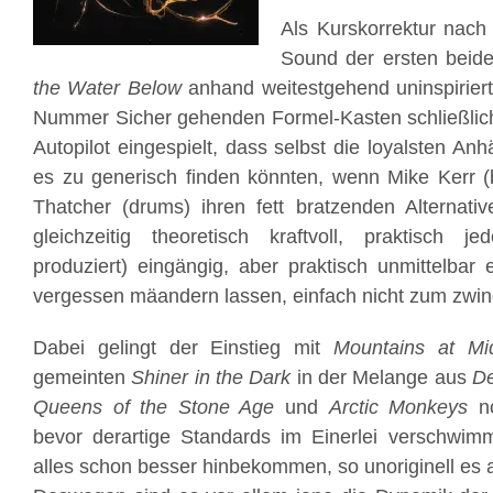
Als Kurskorrektur nac
Sound der ersten beide
the Water Below
anhand weitestgehend uninspirier
Nummer Sicher gehenden Formel-Kasten schließlich
Autopilot eingespielt, dass selbst die loyalsten A
es zu generisch finden könnten, wenn Mike Kerr (
Thatcher (drums) ihren fett bratzenden Alternati
gleichzeitig theoretisch kraftvoll, praktisch j
produziert) eingängig, aber praktisch unmittelbar 
vergessen mäandern lassen, einfach nicht zum zwin
Dabei gelingt der Einstieg mit
Mountains at Mid
gemeinten
Shiner in the Dark
in der Melange aus
De
Queens of the Stone Age
und
Arctic Monkeys
no
bevor derartige Standards im Einerlei verschwi
alles schon besser hinbekommen, so unoriginell es a