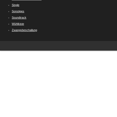
Single
Sonstiges
Soundtrack
Wühlkiste
Zwangsbeschallung