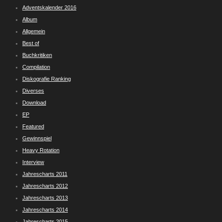
Adventskalender 2016
Album
Allgemein
Best of
Buchkritiken
Compilation
Diskografie Ranking
Diverses
Download
EP
Featured
Gewinnspiel
Heavy Rotation
Interview
Jahrescharts 2011
Jahrescharts 2012
Jahrescharts 2013
Jahrescharts 2014
Jahrescharts 2015