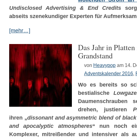
Undisclosed Advertising & End Credits
sorg
abseits szenekundiger Experten für Aufmerksamk
[mehr…]
Das Jahr in Platten
Grandstand
von
Heavypop
am 14. 
Adventskalender 2016
,
Wo es bereits so sc
bestialische
Lowgaze
Daumenschrauben s
drehen, justieren
P
ihren „
dissonant and asymmetric blend of black
and apocalyptic atmospheres
“ nun noch ei
Komplexer, mitreißender und intensiver als 