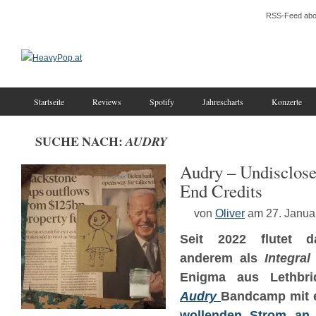
RSS-Feed abo
Startseite
Reviews
Spotify
Jahrescharts
Konzerte
SUCHE NACH:
AUDRY
Audry – Undisclose
End Credits
von
Oliver
am 27. Janua
Seit 2022 flutet d
anderem als
Integral
Enigma aus Lethbri
Audry
Bandcamp mit 
wollenden Strom an 