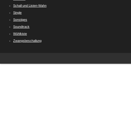
Schall und Listen-Wahn
Single
Sonstiges
Soundtrack
Wühlkiste
Zwangsbeschallung