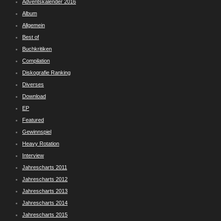
Adventskalender 2016
Album
Allgemein
Best of
Buchkritiken
Compilation
Diskografie Ranking
Diverses
Download
EP
Featured
Gewinnspiel
Heavy Rotation
Interview
Jahrescharts 2011
Jahrescharts 2012
Jahrescharts 2013
Jahrescharts 2014
Jahrescharts 2015