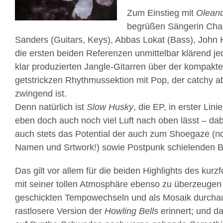
Zum Einstieg mit
Oleand
begrüßen Sängerin Char
Sanders (Guitars, Keys), Abbas Lokat (Bass), John 
die ersten beiden Referenzen unmittelbar klärend jed
klar produzierten Jangle-Gitarren über der kompakte
getstrickzen Rhythmussektion mit Pop, der catchy ab
zwingend ist.
Denn natürlich ist
Slow Husky
, die EP, in erster Lini
eben doch auch noch viel Luft nach oben lässt – dab
auch stets das Potential der auch zum Shoegaze (n
Namen und Srtwork!) sowie Postpunk schielenden B
Das gilt vor allem für die beiden Highlights des kurz
mit seiner tollen Atmosphäre ebenso zu überzeugen
geschickten Tempowechseln und als Mosaik durcha
rastlosere Version der
Howling Bells
erinnert; und d