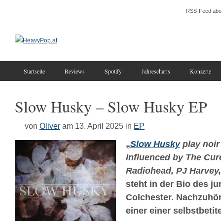
RSS-Feed abo
Startseite
Reviews
Spotify
Jahrescharts
Konzerte
Slow Husky – Slow Husky EP
von
Oliver
am 13. April 2025
in
EP
„
Slow Husky
play noir
Influenced by The Cur
Radiohead, PJ Harvey,
steht in der Bio des j
Colchester. Nachzuhöre
einer einer selbstbetit