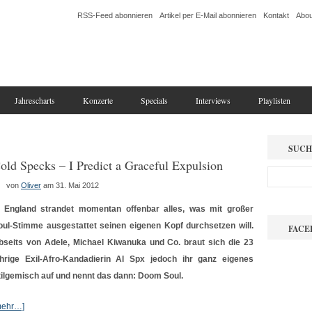
RSS-Feed abonnieren
Artikel per E-Mail abonnieren
Kontakt
Abou
Jahrescharts
Konzerte
Specials
Interviews
Playlisten
SUCH
old Specks – I Predict a Graceful Expulsion
von
Oliver
am 31. Mai 2012
n England strandet momentan offenbar alles, was mit großer
oul-Stimme ausgestattet seinen eigenen Kopf durchsetzen will.
FACE
bseits von Adele, Michael Kiwanuka und Co. braut sich die 23
ährige Exil-Afro-Kandadierin Al Spx jedoch ihr ganz eigenes
tilgemisch auf und nennt das dann: Doom Soul.
mehr…]