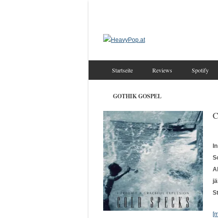
Startseite
Reviews
Spotify
GOTHIK GOSPEL
C
I
S
A
j
S
[