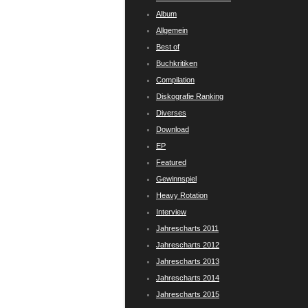
Album
Allgemein
Best of
Buchkritiken
Compilation
Diskografie Ranking
Diverses
Download
EP
Featured
Gewinnspiel
Heavy Rotation
Interview
Jahrescharts 2011
Jahrescharts 2012
Jahrescharts 2013
Jahrescharts 2014
Jahrescharts 2015