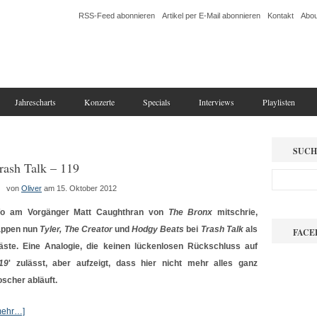
RSS-Feed abonnieren
Artikel per E-Mail abonnieren
Kontakt
Abou
Jahrescharts
Konzerte
Specials
Interviews
Playlisten
SUCH
rash Talk – 119
von
Oliver
am 15. Oktober 2012
o am Vorgänger Matt Caughthran von
The Bronx
mitschrie,
appen nun
Tyler, The Creator
und
Hodgy Beats
bei
Trash Talk
als
FACE
äste. Eine Analogie, die keinen lückenlosen Rückschluss auf
19
' zulässt, aber aufzeigt, dass hier nicht mehr alles ganz
oscher abläuft.
mehr…]