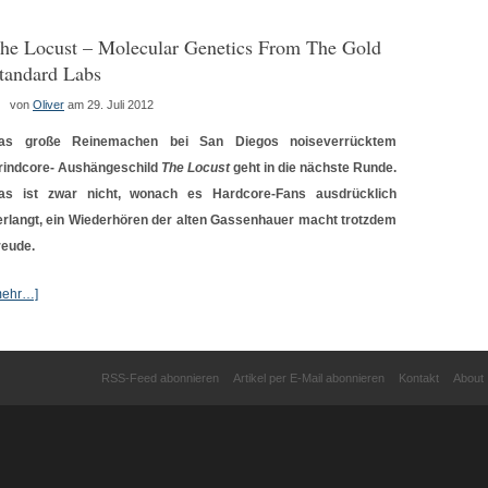
he Locust – Molecular Genetics From The Gold
tandard Labs
von
Oliver
am 29. Juli 2012
as große Reinemachen bei San Diegos noiseverrücktem
rindcore- Aushängeschild
The Locust
geht in die nächste Runde.
as ist zwar nicht, wonach es Hardcore-Fans ausdrücklich
erlangt, ein Wiederhören der alten Gassenhauer macht trotzdem
reude.
mehr…]
RSS-Feed abonnieren
Artikel per E-Mail abonnieren
Kontakt
About