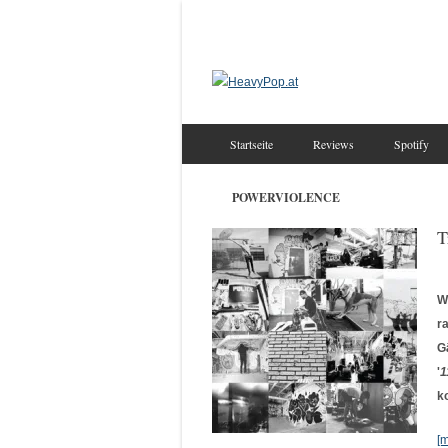
Startseite
Reviews
Spotify
POWERVIOLENCE
T
W
r
G
'
1
k
[