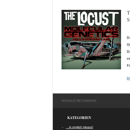
T
S
D
G
D
v
F
[
SOZIALE NETZWERKE
KATEGORIEN
…in english please!