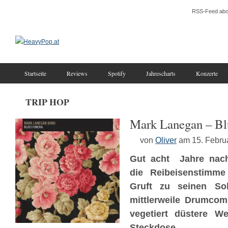
RSS-Feed abo
Startseite
Reviews
Spotify
Jahrescharts
Konzerte
TRIP HOP
Mark Lanegan – Bl
von
Oliver
am 15. Febru
Gut acht Jahre nach
die Reibeisenstimme
Gruft zu seinen So
mittlerweile Drumcom
vegetiert düstere W
Steckdose.