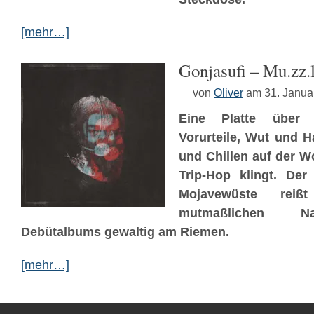
[mehr…]
Gonjasufi – Mu.zz.
von
Oliver
am 31. Janua
Eine Platte über Fe
Vorurteile, Wut und H
und Chillen auf der 
Trip-Hop klingt. Der
Mojavewüste rei
mutmaßlichen Na
Debütalbums gewaltig am Riemen.
[mehr…]