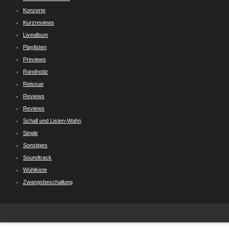
Konzerte
Kurzreviews
Livealbum
Playlisten
Previews
Randnotiz
Reissue
Reviews
Reviews
Schall und Listen-Wahn
Single
Sonstiges
Soundtrack
Wühlkiste
Zwangsbeschallung