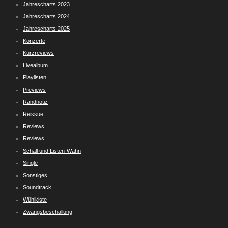
Jahrescharts 2023
Jahrescharts 2024
Jahrescharts 2025
Konzerte
Kurzreviews
Livealbum
Playlisten
Previews
Randnotiz
Reissue
Reviews
Reviews
Schall und Listen-Wahn
Single
Sonstiges
Soundtrack
Wühlkiste
Zwangsbeschallung