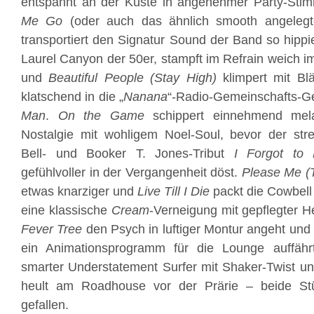
entspannt an der Küste in angenehmer Party-Sti
Me Go
(oder auch das ähnlich smooth angeleg
transportiert den Signatur Sound der Band so hippi
Laurel Canyon der 50er, stampft im Refrain weich i
und
Beautiful People (Stay High)
klimpert mit Bl
klatschend in die „
Nanana
“-Radio-Gemeinschafts-G
Man
.
On the Game
schippert einnehmend mela
Nostalgie mit wohligem Noel-Soul, bevor der strei
Bell- und Booker T. Jones-Tribut
I Forgot to
gefühlvoller in der Vergangenheit döst.
Please Me (Ti
etwas knarziger und
Live Till I Die
packt die Cowbell
eine klassische
Cream
-Verneigung mit gepflegter 
Fever Tree
den Psych in luftiger Montur angeht un
ein Animationsprogramm für die Lounge auffäh
smarter Understatement Surfer mit Shaker-Twist u
heult am Roadhouse vor der Prärie – beide Stü
gefallen.