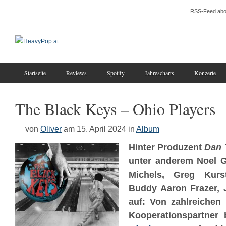
RSS-Feed abo
Startseite
Reviews
Spotify
Jahrescharts
Konzerte
The Black Keys – Ohio Players
von
Oliver
am 15. April 2024
in
Album
Hinter Produzent
Dan 
unter anderem Noel G
Michels, Greg Kurs
Buddy Aaron Frazer,
auf: Von zahlreichen 
Kooperationspartner b