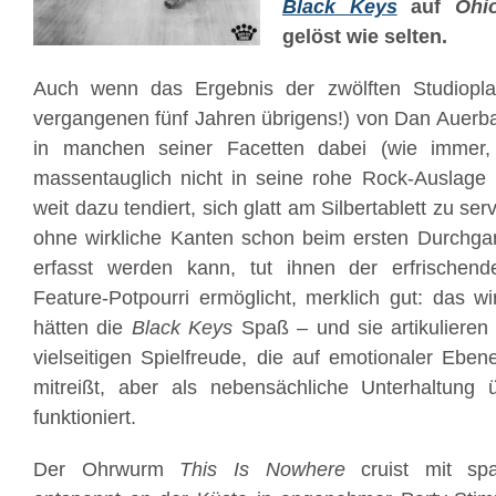
Black Keys
auf
Ohi
gelöst wie selten.
Auch wenn das Ergebnis der zwölften Studioplat
vergangenen fünf Jahren übrigens!) von Dan Auerb
in manchen seiner Facetten dabei (wie immer
massentauglich nicht in seine rohe Rock-Auslage 
weit dazu tendiert, sich glatt am Silbertablett zu se
ohne wirkliche Kanten schon beim ersten Durchga
erfasst werden kann, tut ihnen der erfrische
Feature-Potpourri ermöglicht, merklich gut: das wir
hätten die
Black Keys
Spaß – und sie artikulieren di
vielseitigen Spielfreude, die auf emotionaler Ebene
mitreißt, aber als nebensächliche Unterhaltung 
funktioniert.
Der Ohrwurm
This Is Nowhere
cruist mit spa