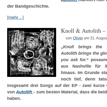
der Bandgeschichte.
[mehr…]
Knoll & Autolith – 
von
Oliver
am 31. Augus
„
Knoll brings the 
Autolith brings the g
you ask for.
“ posaun
aus Nashville für ihr
hinaus. Im Grunde sta
noch tief, denn tats
insgesamt drei Songs auf der EP - zwei kurze
von
Autolith
- zum besten Material, dass die be
haben.