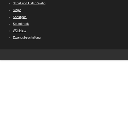
Schall und Listen-Wahn
Single
Sonstiges
Soundtrack
Wühlkiste
Zwangsbeschallung