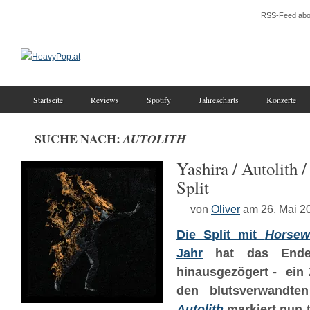
RSS-Feed abo
Startseite
Reviews
Spotify
Jahrescharts
Konzerte
SUCHE NACH:
AUTOLITH
Yashira ​/ ​Autolith ​
Split
von
Oliver
am 26. Mai 2
Die Split mit
Horsew
Jahr
hat das En
hinausgezögert - ein
den blutsverwandt
Autolith
markiert nun 