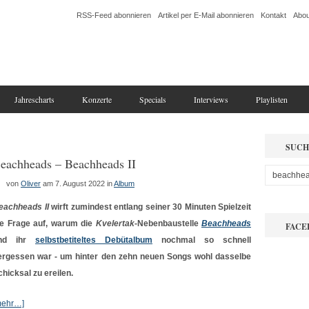
RSS-Feed abonnieren
Artikel per E-Mail abonnieren
Kontakt
Abou
Jahrescharts
Konzerte
Specials
Interviews
Playlisten
SUCH
eachheads – Beachheads II
von
Oliver
am 7. August 2022
in
Album
eachheads II
wirft zumindest entlang seiner 30 Minuten Spielzeit
ie Frage auf, warum die
Kvelertak
-Nebenbaustelle
Beachheads
FACE
nd ihr
selbstbetiteltes Debütalbum
nochmal so schnell
ergessen war - um hinter den zehn neuen Songs wohl dasselbe
chicksal zu ereilen.
mehr…]