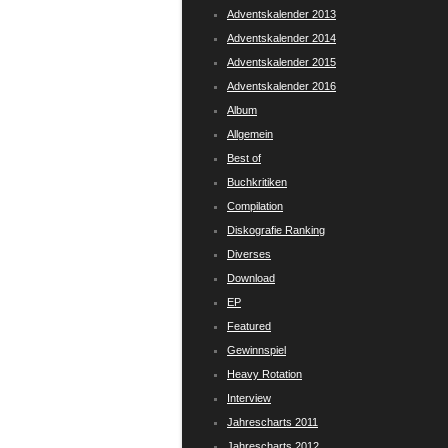
Adventskalender 2013
Adventskalender 2014
Adventskalender 2015
Adventskalender 2016
Album
Allgemein
Best of
Buchkritiken
Compilation
Diskografie Ranking
Diverses
Download
EP
Featured
Gewinnspiel
Heavy Rotation
Interview
Jahrescharts 2011
Jahrescharts 2012