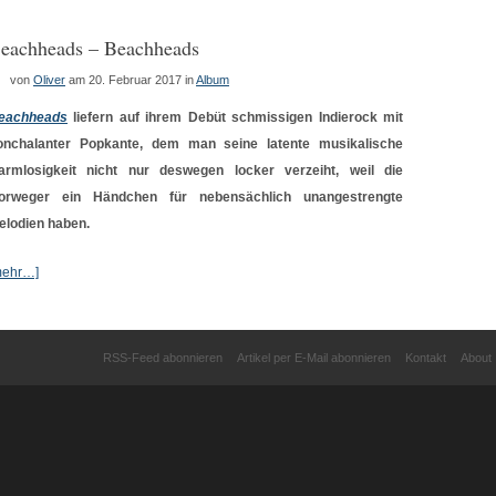
eachheads – Beachheads
von
Oliver
am 20. Februar 2017
in
Album
eachheads
liefern auf ihrem Debüt schmissigen Indierock mit
onchalanter Popkante, dem man seine latente musikalische
armlosigkeit nicht nur deswegen locker verzeiht, weil die
orweger ein Händchen für nebensächlich unangestrengte
elodien haben.
mehr…]
RSS-Feed abonnieren
Artikel per E-Mail abonnieren
Kontakt
About