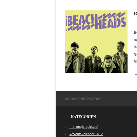
B
B
n
H
N
M
[
SOZIALE NETZWERKE
KATEGORIEN
…in english please!
Adventskalender 2012