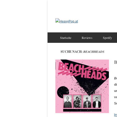
Startseite
Reviews
Spotify
SUCHE NACH:
BEACHHEADS
B
B
d
u
v
S
[