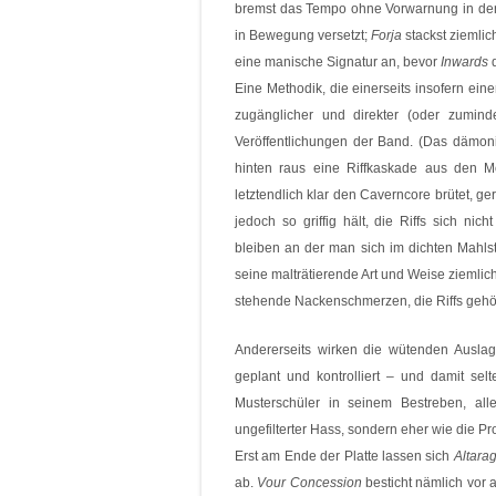
bremst das Tempo ohne Vorwarnung in den 
in Bewegung versetzt;
Forja
stackst ziemli
eine manische Signatur an, bevor
Inwards
d
Eine Methodik, die einerseits insofern eine
zugänglicher und direkter (oder zumindes
Veröffentlichungen der Band. (Das dämo
hinten raus eine Riffkaskade aus den 
letztendlich klar den Caverncore brütet, g
jedoch so griffig hält, die Riffs sich nic
bleiben an der man sich im dichten Mahlst
seine malträtierende Art und Weise ziemlic
stehende Nackenschmerzen, die Riffs gehör
Andererseits wirken die wütenden Ausla
geplant und kontrolliert – und damit sel
Musterschüler in seinem Bestreben, all
ungefilterter Hass, sondern eher wie die Pr
Erst am Ende der Platte lassen sich
Altara
ab.
Vour Concession
besticht nämlich vor 