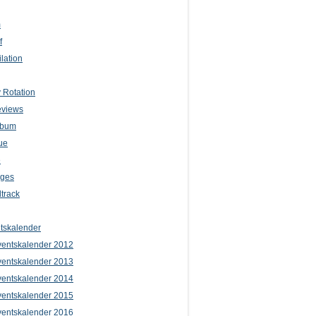
m
f
lation
 Rotation
eviews
lbum
ue
e
iges
track
tskalender
entskalender 2012
entskalender 2013
entskalender 2014
entskalender 2015
entskalender 2016