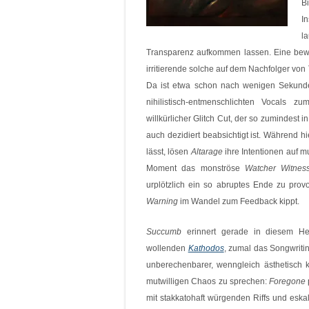
B
In
l
Transparenz aufkommen lassen. Eine bew
irritierende solche auf dem Nachfolger von
Da ist etwa schon nach wenigen Sekunde
nihilistisch-entmenschlichten Vocals
willkürlicher Glitch Cut, der so zumindest i
auch dezidiert beabsichtigt ist. Während 
lässt, lösen
Altarage
ihre Intentionen auf m
Moment das monströse
Watcher Witnes
urplötzlich ein so abruptes Ende zu prov
Warning
im Wandel zum Feedback kippt.
Succumb
erinnert gerade in diesem He
wollenden
Kathodos
, zumal das Songwritin
unberechenbarer, wenngleich ästhetisch
mutwilligen Chaos zu sprechen:
Foregone
mit stakkatohaft würgenden Riffs und esk