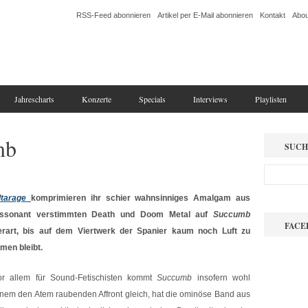
RSS-Feed abonnieren
Artikel per E-Mail abonnieren
Kontakt
Abou
Jahrescharts
Konzerte
Specials
Interviews
Playlisten
mb
SUCH
ltarage
komprimieren ihr schier wahnsinniges Amalgam aus
issonant verstimmten Death und Doom Metal auf
Succumb
FACE
erart, bis auf dem Viertwerk der Spanier kaum noch Luft zu
tmen bleibt.
or allem für Sound-Fetischisten kommt
Succumb
insofern wohl
inem den Atem raubenden Affront gleich, hat die ominöse Band aus