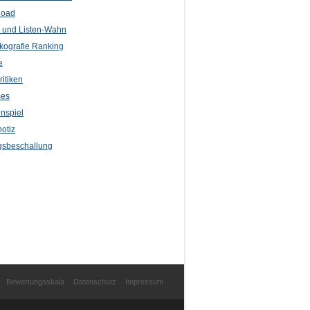
load
l und Listen-Wahn
kografie Ranking
e
itiken
ses
nspiel
otiz
sbeschallung
Bewertungsskala
Datenschutz
Impressum