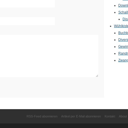
Down
Schal
Dis
Wühlkist
Buchkr
Diver
Gewin
Randn
Zwang
RSS-Feed abonnieren
Artikel per E-Mail abonnieren
Kontakt
About