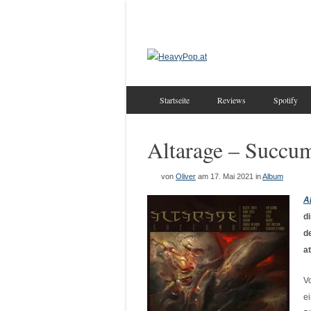
Startseite
Reviews
Spotify
Altarage – Succu
von
Oliver
am 17. Mai 2021
in
Album
A
d
d
a
V
e