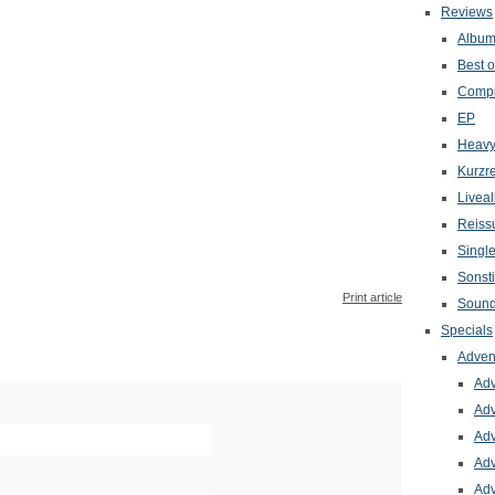
Reviews
Albu
Best o
Compi
EP
Heavy
Kurzr
Livea
Reiss
Singl
Sonst
Print article
Sound
Specials
Adven
Adv
Adv
Adv
Adv
Adv