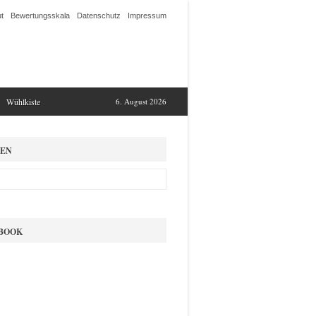
t
Bewertungsskala
Datenschutz
Impressum
Wühlkiste
6. August 2026
EN
BOOK