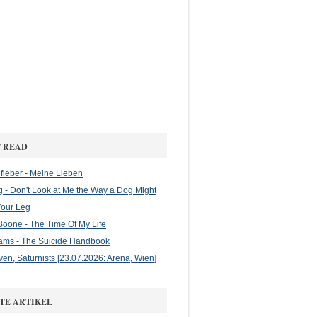
 READ
ieber - Meine Lieben
g - Don't Look at Me the Way a Dog Might
Your Leg
oone - The Time Of My Life
ams - The Suicide Handbook
en, Saturnists [23.07.2026: Arena, Wien]
TE ARTIKEL