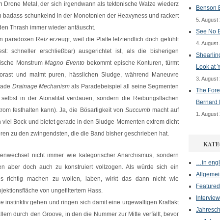
Drone Metal, der sich irgendwann als tektonische Walze wiederz
Benson B
ch badass schunkelnd in der Monotonien der Heavyness und rackert
5. August
en Thrash immer wieder antäuscht.
See No E
n paradoxen Reiz erzeugt, weil die Platte letztendlich doch gefühlt
4. August
t: schneller erschließbar) ausgerichtet ist, als die bisherigen
Shearlin
nische Monstrum
Magno Evento
bekommt epische Konturen, türmt
Look at 
Morast und malmt puren, hässlichen Sludge, während Maneuvre
3. August
erade
Drainage Mechanism
als Paradebeispiel all seine Segmenten
The Fore
ht selbst in der Atonalität verdauen, sondern die Reibungsflächen
Bernard 
rom festhalten kann). Ja, die Bösartigkeit von
Succumb
macht auf
1. August
h viel Bock und bietet gerade in den Sludge-Momenten extrem dicht
en zu den zwingendsten, die die Band bisher geschrieben hat.
KATE
genwechsel nicht immer wie kategorischer Anarchismus, sondern
…in engl
ten aber doch auch zu konstruiert vollzogen. Als würde sich ein
Allgemei
es richtig machen zu wollen, laben, wirkt das dann nicht wie
Featured
ojektionsfläche von ungefiltertem Hass.
Interview
ge
instinktiv gehen und ringen sich damit eine urgewaltigen Kraftakt
Jahresch
allem durch den Groove, in den die Nummer zur Mitte verfällt, bevor