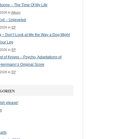
oone – The Time Of My Life
 2026 in
Album
vil – Unleveled
 2026 in
EP
g – Don’t Look at Me the Way a Dog Might
Your Leg
 2026 in
EP
st of Knives – Psycho, Adaptations of
Herrmann’s Original Score
 2026 in
EP
GORIEN
ish please!
n
arts