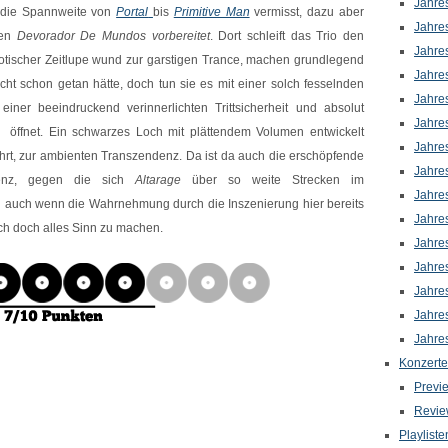
Jahre
g die Spannweite von
Portal
bis
Primitive Man
vermisst, dazu aber
Jahre
gen
Devorador De Mundos vorbereitet
. Dort schleift das Trio den
Jahre
otischer Zeitlupe wund zur garstigen Trance, machen grundlegend
Jahre
icht schon getan hätte, doch tun sie es mit einer solch fesselnden
Jahre
 einer beeindruckend verinnerlichten Trittsicherheit und absolut
Jahre
t öffnet
. Ein schwarzes Loch mit plättendem Volumen entwickelt
Jahre
hrt, zur ambienten Transzendenz. Da ist da auch die erschöpfende
Jahre
uenz, gegen die sich
Altarage
über so weite Strecken im
Jahre
 auch wenn die Wahrnehmung durch die Inszenierung hier bereits
Jahre
ich doch alles Sinn zu machen.
Jahre
Jahre
Jahre
Jahre
Jahre
Konzerte
Previ
Revie
Playliste