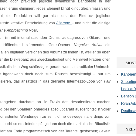
ilbao doch praktisch jegliche dynamische Bandbreite in der
szenierung eliminiert: jedes Element klingt klingt gleich massiv und
aut, die Produktion will gar nicht erst den Eindruck jeglicher
usste kreative Entscheidung von
Altarage
– und nicht die einzige
The Approaching Roar
.
n im mit infernal rasenden Drums, autoagressiven Gitarren und
 zum Höllenhund stürmenden Gore-Opener
Negative Arrival
ein
n allen digitalen Versionen des Albums zu finden ist, weil er so eben
hier die Diskrepanz aus Zweckmäßigkeit und Mehrwert Fragen offen
MOST
usikalischen Weg schlüssiger, gerade wenn als radikaler Umbruch-
s
irgendwann doch noch zum Rausch beschleunigt – nur um
Kanonenf
ozieren, das ansatzlos in das delirante Intermezzo-Loop von
Fair
Shearlin
Look at 
Benson B
rangehen durchaus an fie Praxis des desorientieren machen
Ryan Ad
g bei den Spaniern ohnedies absolut darauf ausgerichtet ist voller
Deafheav
 konsistenter Wendungen zu sein, ohne deswegen allerdings von
peitscht so erst inferior, pflegt dann doch die martialische Ritualistik
NEUS
aliert am Ende programmatisch von der Tarantel gestochen;
Lavath