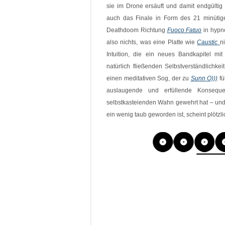
sie im Drone ersäuft und damit endgülti
auch das Finale in Form des 21 minüti
Deathdoom Richtung
Fuoco Fatuo
in hypn
also nichts, was eine Platte wie
Caustic
n
Intuition, die ein neues Bandkapitel mit
natürlich fließenden Selbstverständlichkei
einen meditativen Sog, der zu
Sunn O)))
fü
auslaugende und erfüllende Konseq
selbstkasteienden Wahn gewehrt hat – und
ein wenig taub geworden ist, scheint plötzl