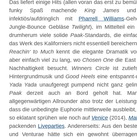
Das liefert einige Hits (allen voran das erst zu bem
funky Spaß machende
King James
und 
infektiös/aufdringlich mit
Pharrell Williams
-Geh
Jungle-Bounce Gebläse
Twilight
), im Mittelteil ei
drumherum viele solide
Paak
-Standards, die einf
das Werk des Kaliforniers nicht essentiell bereichern
Reachin‘ to Much
kennt die elegante Dramatik v
aber einfach viel zu lang, wo
Chosen One
die East 
Nachhaltigkeit besucht.
Winners Circle
ist zutie
Hintergrundmusik und
Good Heels
eine entspannt-u
Yada Yada
unaufgeregt pumpend nicht ganz gelin
Paak
derzeit auch an Bord geholt hat. Ma
allgegenwärtigen Allrounder also trotz der Leistun
dass die unbedingte Euphorie mittlerweile ausbleibt
so eklatant sprühen wie noch auf
Venice
(2014),
Mal
packenden
Liveparties
. Andererseits: Aus den bes
und Venturae hätte sich ein gewohnt überragen