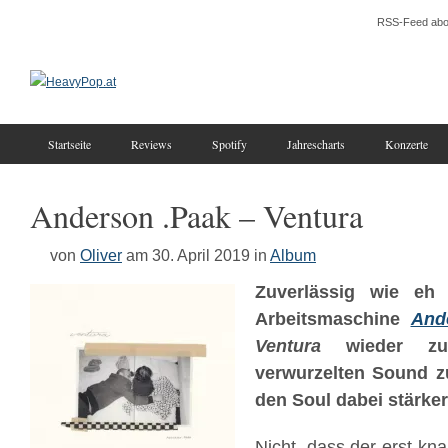
RSS-Feed abo
Startseite
Reviews
Spotify
Jahrescharts
Konzerte
Anderson .Paak – Ventura
von
Oliver
am 30. April 2019
in
Album
Zuverlässig wie eh
Arbeitsmaschine
And
Ventura
wieder zu 
verwurzelten Sound z
den Soul dabei stärker
Nicht, dass der erst kn