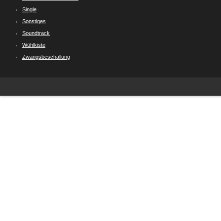
Single
Sonstiges
Soundtrack
Wühlkiste
Zwangsbeschallung