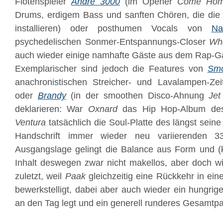
Flötenspieler
André 3000
(im Opener
Come Ho
Drums, erdigem Bass und sanften Chören, die die 
installieren) oder posthumen Vocals von
Na
psychedelischen Sonmer-Entspannungs-Closer
Wh
auch wieder einige namhafte Gäste aus dem Rap-G
Exemplarischer sind jedoch die Features von
Smo
anachronistischen Streicher- und Lavalampen-Zei
oder
Brandy
(in der smoothen Disco-Ahnung
Jet
deklarieren: War
Oxnard
das Hip Hop-Album d
Ventura
tatsächlich die Soul-Platte des längst sein
Handschrift immer wieder neu variierenden 3
Ausgangslage gelingt die Balance aus Form und (
Inhalt deswegen zwar nicht makellos, aber doch w
zuletzt, weil
Paak
gleichzeitig eine Rückkehr in ei
bewerkstelligt, dabei aber auch wieder ein hungrig
an den Tag legt und ein generell runderes Gesamtpa