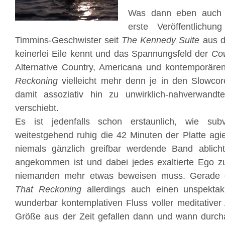
Was dann eben auch d
erste Veröffentlich
Timmins-Geschwister seit
The Kennedy Suite
aus d
keinerlei Eile kennt und das Spannungsfeld der
Co
Alternative Country, Americana und kontemporäre
Reckoning
vielleicht mehr denn je in den Slowc
damit assoziativ hin zu unwirklich-nahverwa
verschiebt.
Es ist jedenfalls schon erstaunlich, wie subv
weitestgehend ruhig die 42 Minuten der Platte agie
niemals gänzlich greifbar werdende Band ablichte
angekommen ist und dabei jedes exaltierte Ego
niemanden mehr etwas beweisen muss. Gerade 
That Reckoning
allerdings auch einen unspektak
wunderbar kontemplativen Fluss voller meditativer
Größe aus der Zeit gefallen dann und wann durc