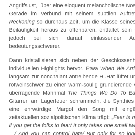
Angriffslust, über eine eloquent-melancholische Nosta
Gerade im Verbund mit seinem subtilen Auftre
Reckoning
so durchaus Zeit, um die Klasse seines
Beiläufigkeit heraus zu offenbaren, entfaltet sein
jedoch bei sich darauf einlassender Au
bedeutungsschwerer.
Dann kristallisieren sich neben der Geschlosse
individuellen Highlights hervor. Etwa
When We Arri
langsam zur nonchalant antreibende Hi-Hat lüftet u
rotweinschwer zu einer warm-soulig grundierende 
überragende Mahnmal
The Things We Do To Ea
Gitarren am Lagerfeuer schrammeln, die Synthie
eine ehrwürdige Margot den Song mit eingä
zeitaktuellen sozialpolitischen Klima trägt: „
Fear is n
if you get the folks to fear/ It only takes one small twi
…/ And you can control hate/ But only for so lo