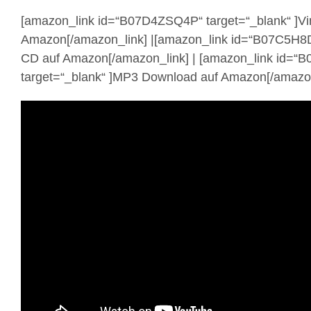
[amazon_link id=“B07D4ZSQ4P“ target=“_blank“ ]Vi
Amazon[/amazon_link] |[amazon_link id=“B07C5H8DS
CD auf Amazon[/amazon_link] | [amazon_link id=“
target=“_blank“ ]MP3 Download auf Amazon[/amazon