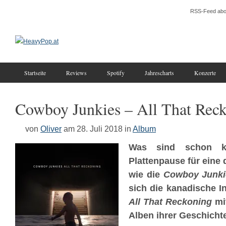
RSS-Feed abo
Startseite
Reviews
Spotify
Jahrescharts
Konzerte
Cowboy Junkies – All That Rec
von
Oliver
am 28. Juli 2018
in
Album
Was sind schon k
Plattenpause für eine 
wie die
Cowboy Junki
sich die kanadische I
All That Reckoning
mit
Alben ihrer Geschichte