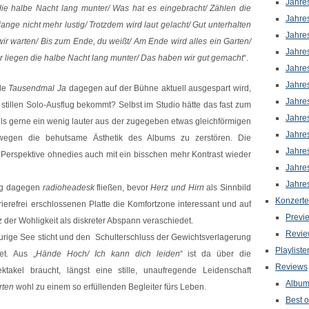
Jahre
die halbe Nacht lang munter/ Was hat es eingebracht/ Zählen die
Jahre
ange nicht mehr lustig/ Trotzdem wird laut gelacht/ Gut unterhalten
Jahre
ir warten/ Bis zum Ende, du weißt/ Am Ende wird alles ein Garten/
Jahre
Wir liegen die halbe Nacht lang munter/ Das haben wir gut gemacht
“.
Jahre
Jahre
nde
Tausendmal Ja
dagegen auf der Bühne aktuell ausgespart wird,
Jahre
n stillen Solo-Ausflug bekommt? Selbst im Studio hätte das fast zum
Jahre
s gerne ein wenig lauter aus der zugegeben etwas gleichförmigen
Jahre
swegen die behutsame Ästhetik des Albums zu zerstören. Die
Jahre
 Perspektive ohnedies auch mit ein bisschen mehr Kontrast wieder
Jahre
Jahre
ung dagegen
radioheadesk
fließen, bevor
Herz und Hirn
als Sinnbild
Konzerte
rrierefrei erschlossenen Platte die Komfortzone interessant und auf
Previ
z der Wohligkeit als diskreter Abspann veraschiedet.
Revie
urige See sticht und den Schulterschluss der Gewichtsverlagerung
Playliste
et. Aus „
Hände Hoch/ Ich kann dich leiden
“ ist da über die
Reviews
ktakel braucht, längst eine stille, unaufregende Leidenschaft
Albu
rten
wohl zu einem so erfüllenden Begleiter fürs Leben.
Best o