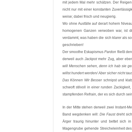
mit jedem Mal mehr schätzen. Der Reigen
nicht nur mit einer konstanten Zuverlässigk
weise; dabei frisch und neugierig.
Wo ohne Ausfälle auf derart hohem Niveau
homogenen Ganzen verwoben war, ist di
verdammt, was haben die sich klarer als 
geschrieben!
Der smoothe Eskapismus
Pardon
fließt de
derweil auch
Jackpot
mehr Zug, aber ebens
will Menschen sehen, denn ich hab sie ger
willst hundert werden/ Aber sicher nicht ta
Das Können Wir Besser
schnipst und klats
schwoft stilvoll in einer runden Zackigkeit,
stampfenden Refrain, der es sich durch sein
In der Mitte stehen derweil zwei Instant-Me
Band wegdenken will:
Die Faust
dreht sich
Ärger traurig hinunter und bettet sich i
Magengrube gehende Streicheleinheit de