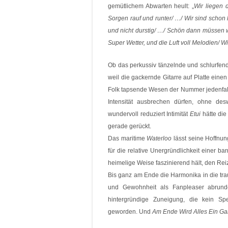
gemütlichem Abwarten heult: „
Wir liegen 
Sorgen rauf und runter/ …/ Wir sind schon l
und nicht durstig/ …/ Schön dann müssen w
Super Wetter, und die Luft voll Melodien/ 
Ob das perkussiv tänzelnde und schlurfe
weil die gackernde Gitarre auf Platte eine
Folk tapsende Wesen der Nummer jedenfall
Intensität ausbrechen dürfen, ohne de
wundervoll reduziert Intimität
Etui
hätte die
gerade gerückt.
Das maritime
Waterloo
lässt seine Hoffn
für die relative Unergründlichkeit einer ba
heimelige Weise faszinierend hält, den Rei
Bis ganz am Ende die Harmonika in die tra
und Gewohnheit als Fanpleaser abrund
hintergründige Zuneigung, die kein Spe
geworden. Und
Am Ende Wird Alles Ein Ga