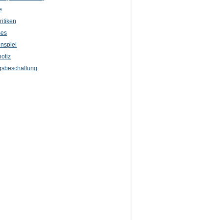
e
itiken
ses
nspiel
otiz
sbeschallung