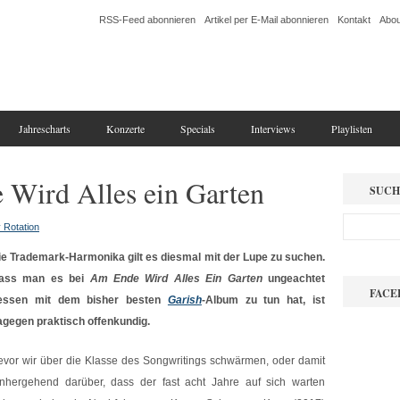
RSS-Feed abonnieren
Artikel per E-Mail abonnieren
Kontakt
Abou
Jahrescharts
Konzerte
Specials
Interviews
Playlisten
 Wird Alles ein Garten
SUCH
 Rotation
ie Trademark-Harmonika gilt es diesmal mit der Lupe zu suchen.
ass man es bei
Am Ende Wird Alles Ein Garten
ungeachtet
FACE
essen mit dem bisher besten
Garish
-Album zu tun hat, ist
agegen praktisch offenkundig.
evor wir über die Klasse des Songwritings schwärmen, oder damit
inhergehend darüber, dass der fast acht Jahre auf sich warten