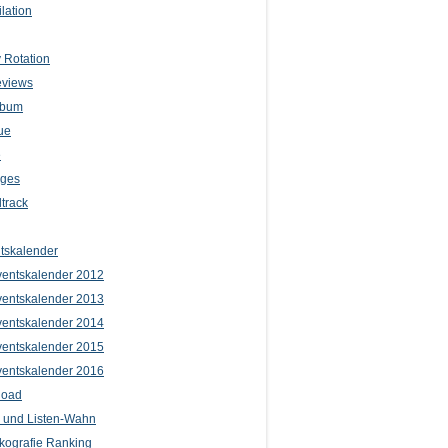
lation
 Rotation
eviews
lbum
ue
e
iges
track
tskalender
entskalender 2012
entskalender 2013
entskalender 2014
entskalender 2015
entskalender 2016
load
l und Listen-Wahn
kografie Ranking