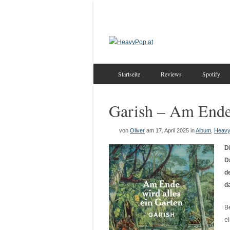
Startseite
Reviews
Spotify
Garish – Am Ende
von
Oliver
am 17. April 2025
in
Album
,
Heavy
D
D
d
d
B
e