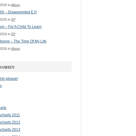
 2026 in
Album
 59 – Disappointed E.P.
 2026 in
EP
m – For A Child To Learn
 2026 in
EP
oone – The Time Of My Life
 2026 in
Album
GORIEN
ish please!
n
arts
scharts 2011
scharts 2012
scharts 2013