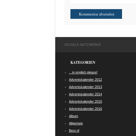
SOZIALE NETZWERKE
KATEGORIEN
…in english please!
Adventskalender 2012
Adventskalender 2013
Adventskalender 2014
Adventskalender 2015
Adventskalender 2016
Album
Allgemein
Best of