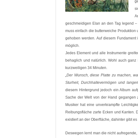
g
s
A
geschmeidigen Elan an den Tag legend – ei
muss einfach die butterweiche Produktion
gehoben werden. Auf diesem Fundament i
möglich.
Jedes Element und alle Instrumente greifen
behaglich und natürlich. Wohl auch ganz 
kurzweiligen 34 Minuten.
„Der Wunsch, diese Platte zu machen, wa
Sturheit, Durchhaltevermögen und lange
diesem Hintergrund jedoch ein Album a
Sache der Welt von der Hand gegangen z
Musiker hat eine unverkrampfte Leichtigk
Reibungsfläche zarte Ecken und Kanten. D
existiert an der Oberfläche, dahinter gibt e
Deswegen lernt man die nicht aufregende,