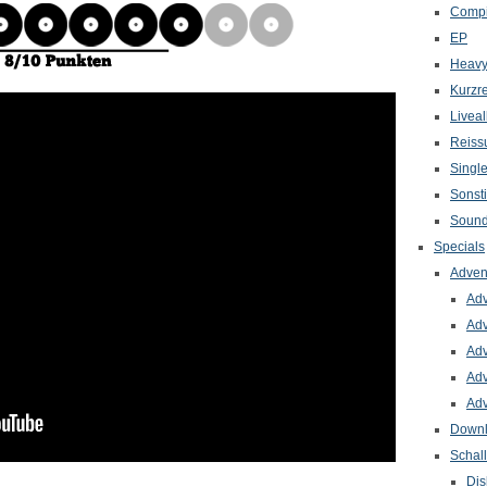
Compi
EP
Heavy
Kurzr
Livea
Reiss
Singl
Sonst
Sound
Specials
Adven
Adv
Adv
Adv
Adv
Adv
Down
Schal
Dis