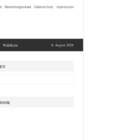
t
Bewertungsskala
Datenschutz
Impressum
Wühlkiste
8. August 2026
EN
BOOK