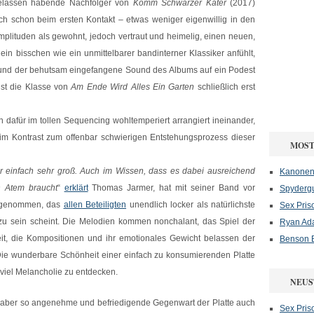
elassen habende Nachfolger von
Komm Schwarzer Kater
(2017)
ich schon beim ersten Kontakt – etwas weniger eigenwillig in den
mplituden als gewohnt, jedoch vertraut und heimelig, einen neuen,
n bisschen wie ein unmittelbarer bandinterner Klassiker anfühlt,
 und der behutsam eingefangene Sound des Albums auf ein Podest
st die Klasse von
Am Ende Wird Alles Ein Garten
schließlich erst
 dafür im tollen Sequencing wohltemperiert arrangiert ineinander,
im Kontrast zum offenbar schwierigen Entstehungsprozess dieser
MOST
r einfach sehr groß. Auch im Wissen, dass es dabei ausreichend
Kanonenf
n Atem braucht
“
erklärt
Thomas Jarmer, hat mit seiner Band vor
Spydergu
ufgenommen, das
allen Beteiligten
unendlich locker als natürlichste
Sex Pris
u sein scheint. Die Melodien kommen nonchalant, das Spiel der
Ryan Ad
eit, die Kompositionen und ihr emotionales Gewicht belassen der
Benson B
ie wunderbare Schönheit einer einfach zu konsumierenden Platte
s viel Melancholie zu entdecken.
NEUS
 aber so angenehme und befriedigende Gegenwart der Platte auch
Sex Pris