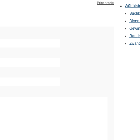
Print article
Wühlkist
Buchkr
Diver
Gewin
Randn
Zwang