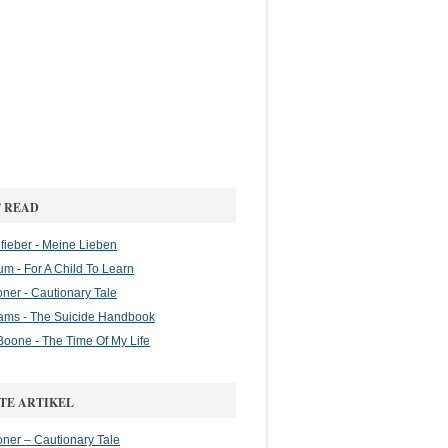
 READ
ieber - Meine Lieben
m - For A Child To Learn
oner - Cautionary Tale
ams - The Suicide Handbook
oone - The Time Of My Life
TE ARTIKEL
oner – Cautionary Tale