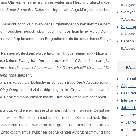
 aus Ohrwürmern wächst immer weiter ans Herz und glänzt dabei
8. August
eit.
Same Same But Different –
irgendwie. Abgeklärt, ein bisschen
Starflyer
7. August
 vielleicht noch kein Werk der Burgenländer so konstant zu einem
Spydergu
e Produktion jedoch eben auch nur der heimliche Held. Denn:
6. August
sonst zum Pop bekennenden Burgenländer da für fantastische Songs
Benson B
5. August
n Rahmen absteckend als verträumter Hit über einen funky Mittelteil,
o keinen Zwang hat. Der Indierock treibt auf Samtpfoten an: „
Ich
KATE
ne/ Und du sowieso/ Lieber aus der Ferne/ Ich will Viele sein/ Du
usend Tode sterben
“.
…in engl
cht im Falsett als Leitmotiv in seriösen
Bilderbuch
-Assoziationen,
Allgemei
Ding Dong
stolpert zielstrebig elegant im Groove zu einem weich
Featured
e Hook fast trivial einfach macht –
live
aber umso direkter abholt.
Interview
Jahresch
isterstücke, die man sich jetzt schon nicht mehr aus der Setlist der
Jahre
 als Austro-Soul somnambul nachdenklich im Kreis, schluckt ihren
Jahre
n elegische Bläser, während das grandiose Titelstück als in die
Jahre
s Zweckoptimismus zwischen bedrückender Aufbruchstimmung und