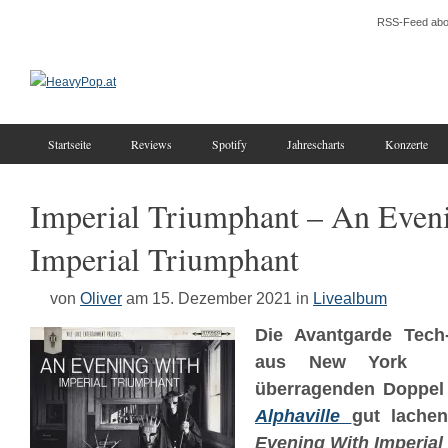
RSS-Feed abo
Startseite
Reviews
Spotify
Jahrescharts
Konzerte
Imperial Triumphant – An Even
Imperial Triumphant
von
Oliver
am 15. Dezember 2021
in
Livealbum
Die Avantgarde Tech-
aus New York 
überragenden Doppe
Alphaville
gut lache
Evening With Imperial