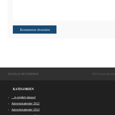
SOZIALE NETZWERKE
RSS-Feed abonni
KATEGORIEN
…in english please!
Adventskalender 2012
Adventskalender 2013