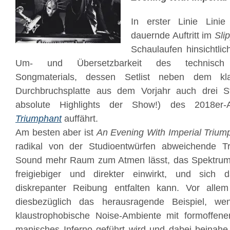
In erster Linie Lini
dauernde Auftritt im
Sli
Schaulaufen hinsichtli
Um- und Übersetzbarkeit des technisch vir
Songmaterials, dessen Setlist neben dem k
Durchbruchsplatte aus dem Vorjahr auch drei Stü
absolute Highlights der Show!) des 2018e
Triumphant
auffährt.
Am besten aber ist
An Evening With Imperial Trium
radikal von der Studioentwürfen abweichende Tr
Sound mehr Raum zum Atmen lässt, das Spektrum g
freigiebiger und direkter einwirkt, und sich 
diskrepanter Reibung entfalten kann. Vor all
diesbezüglich das herausragende Beispiel, w
klaustrophobische Noise-Ambiente mit formoffene
manisches Inferno geführt wird und dabei beinahe