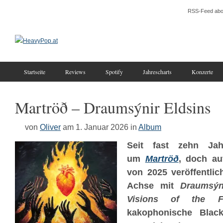
RSS-Feed abo
Startseite
Reviews
Spotify
Jahrescharts
Konzerte
Martröð – Draumsýnir Eldsins
von
Oliver
am 1. Januar 2026
in
Album
Seit fast zehn Ja
um
Martröð
, doch au
von 2025 veröffentlic
Achse mit
Draumsýn
Visions of the Fi
kakophonische Blac