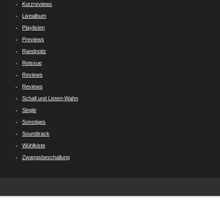
Kurzreviews
Livealbum
Playlisten
Previews
Randnotiz
Reissue
Reviews
Reviews
Schall und Listen-Wahn
Single
Sonstiges
Soundtrack
Wühlkiste
Zwangsbeschallung