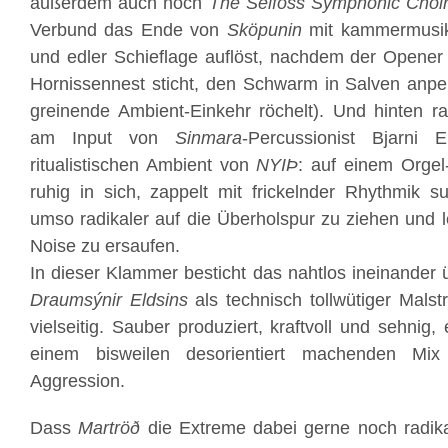
außerdem auch noch
The Selfoss Symphonic Choi
Verbund das Ende von
Sköpunin
mit kammermusika
und edler Schieflage auflöst, nachdem der Opener 
Hornissennest sticht, den Schwarm in Salven anpei
greinende Ambient-Einkehr röchelt). Und hinten r
am Input von
Sinmara
-Percussionist Bjarni
ritualistischen Ambient von
NYIÞ
: auf einem Orge
ruhig in sich, zappelt mit frickelnder Rhythmik 
umso radikaler auf die Überholspur zu ziehen und l
Noise zu ersaufen.
In dieser Klammer besticht das nahtlos ineinander 
Draumsýnir Eldsins
als technisch tollwütiger Malst
vielseitig. Sauber produziert, kraftvoll und sehnig
einem bisweilen desorientiert machenden Mix
Aggression.
Dass
Martröð
die Extreme dabei gerne noch radikal