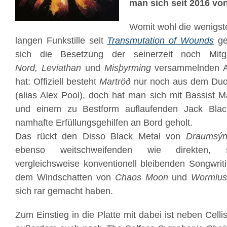
man sich seit 2016 von 
Womit wohl die wenigst
langen Funkstille seit
Transmutation of Wounds
ge
sich die Besetzung der seinerzeit noch Mit
Nord, Leviathan
und
Misþyrming
versammelnden Al
hat: Offiziell besteht
Martröð
nur noch aus dem Duo 
(alias Alex Pool), doch hat man sich mit Bassist 
und einem zu Bestform auflaufenden Jack Bla
namhafte Erfüllungsgehilfen an Bord geholt.
Das rückt den Disso Black Metal von
Draumsýni
ebenso weitschweifenden wie direkten, str
vergleichsweise konventionell bleibenden Songwriti
dem Windschatten von
Chaos Moon
und
Wormlus
sich rar gemacht haben.
Zum Einstieg in die Platte mit dabei ist neben Celli