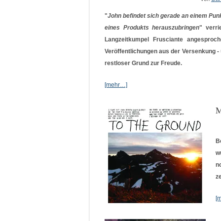
"
John befindet sich gerade an einem Punk
eines Produkts herauszubringen
" verr
Langzeitkumpel Frusciante angesproch
Veröffentlichungen aus der Versenkung - 
restloser Grund zur Freude.
[mehr…]
M
B
w
n
z
[