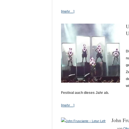
[mehr…]
U
U
D
n
g
Z
d
w
Festival auch dieses Jahr ab.
[mehr…]
John Fru
von
Oliv