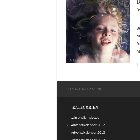
B
M
W
d
A
h
[
SOZIALE NETZWERKE
KATEGORIEN
…in english please!
Adventskalender 2012
Adventskalender 2013