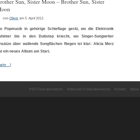
rother Sun, Sister Moon – Brother Sun, Sister
oon
von
Oliver
am 5. April 2012
o Popmusik in gehörige Schieflage gerät, wo die Elektronik
ahinter bis in den Dubstep kriecht, wo Singer-Songwriter
nsätze über wallende Songflächen fliegen ist klar: Alicia Merz
at ein neues Album am Start.
mehr…]
RSS-Feed abonnieren
Artikel per E-Mail abonnieren
Kontakt
About