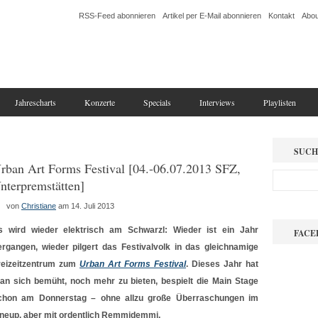
RSS-Feed abonnieren
Artikel per E-Mail abonnieren
Kontakt
Abou
Jahrescharts
Konzerte
Specials
Interviews
Playlisten
SUCH
rban Art Forms Festival [04.-06.07.2013 SFZ,
nterpremstätten]
von
Christiane
am 14. Juli 2013
s wird wieder elektrisch am Schwarzl: Wieder ist ein Jahr
FACE
ergangen, wieder pilgert das Festivalvolk in das gleichnamige
reizeitzentrum zum
Urban Art Forms Festival
. Dieses Jahr hat
an sich bemüht, noch mehr zu bieten, bespielt die Main Stage
chon am Donnerstag – ohne allzu große Überraschungen im
ineup, aber mit ordentlich Remmidemmi.