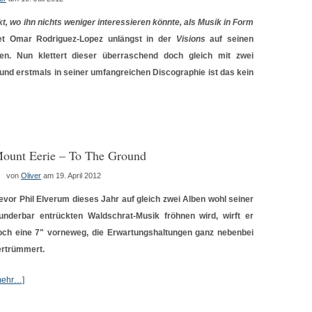
t, wo ihn nichts weniger interessieren könnte, als Musik in Form
iet Omar Rodriguez-Lopez unlängst in der
Visions
auf seinen
en. Nun klettert dieser überraschend doch gleich mit zwei
und erstmals in seiner umfangreichen Discographie ist das kein
ount Eerie – To The Ground
von
Oliver
am 19. April 2012
evor Phil Elverum dieses Jahr auf gleich zwei Alben wohl seiner
underbar entrückten Waldschrat-Musik fröhnen wird, wirft er
och eine 7" vorneweg, die Erwartungshaltungen ganz nebenbei
ertrümmert.
mehr…]