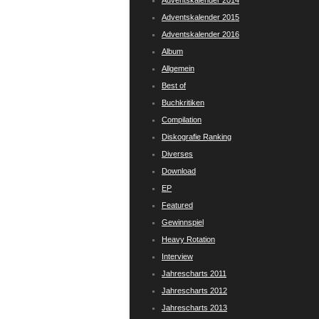
Adventskalender 2014
Adventskalender 2015
Adventskalender 2016
Album
Allgemein
Best of
Buchkritiken
Compilation
Diskografie Ranking
Diverses
Download
EP
Featured
Gewinnspiel
Heavy Rotation
Interview
Jahrescharts 2011
Jahrescharts 2012
Jahrescharts 2013