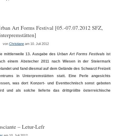
rban Art Forms Festival [05.-07.07.2012 SFZ,
nterpremstätten]
von
Christiane
am 10. Juli 2012
ie mittlerweile 13. Ausgabe des
Urban Art Forms Festivals
ist
ach einem Abstecher 2011 nach Wiesen in der Steiermark
elandet und fand diesmal auf dem Gelände des Schwarzl Freizeit
entrums in Unterpremstätten statt. Eine Perle angesichts
essen, was dort Konzert- und Eventtechnisch sonst geboten
ird und als solche lieferte das drittgrößte österreichische
sciante – Letur-Lefr
er
am 10. Juli 2012