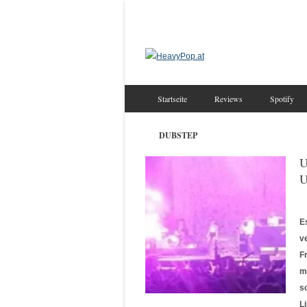
Startseite
Reviews
Spotify
DUBSTEP
U
U
E
v
F
m
s
L