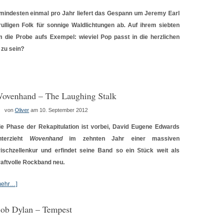
 mindesten einmal pro Jahr liefert das Gespann um Jeremy Earl
ulligen Folk für sonnige Waldlichtungen ab. Auf ihrem siebten
die Probe aufs Exempel: wieviel Pop passt in die herzlichen
zu sein?
ovenhand – The Laughing Stalk
von
Oliver
am 10. September 2012
ie Phase der Rekapitulation ist vorbei, David Eugene Edwards
nterzieht
Wovenhand
im zehnten Jahr einer massiven
rischzellenkur und erfindet seine Band so ein Stück weit als
raftvolle Rockband neu.
mehr…]
ob Dylan – Tempest