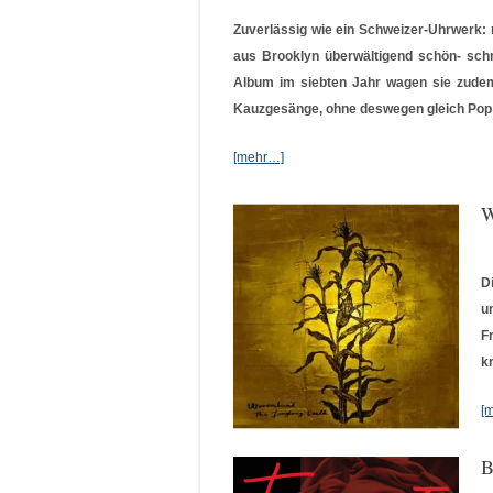
Zuverlässig wie ein Schweizer-Uhrwerk:
aus Brooklyn überwältigend schön- schr
Album im siebten Jahr wagen sie zudem 
Kauzgesänge, ohne deswegen gleich Pop 
[mehr…]
W
D
u
F
k
[
B