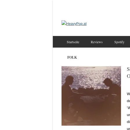
Startseite
Reviews
Spotify
FOLK
S
O
W
d
'
W
u
d
u