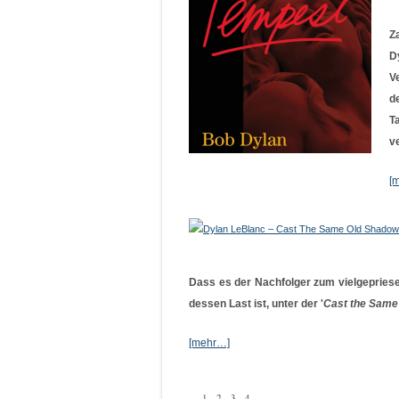
Z
D
V
d
T
ve
[
Dass es der Nachfolger zum vielgepriese
dessen Last ist, unter der '
Cast the Same
[mehr…]
1
2
3
4