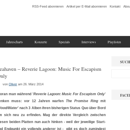
RSS-Feed abonnieren
Artikel per E-Mail abonnieren
Kontakt
Abou
Jahrescharts
Konzerte
Specials
Interviews
Playlisten
SUCH
eahaven – Reverie Lagoon: Music For Escapism
nly
von
Oliver
am 26. März 2014
oran man während '
Reverie Lagoon: Music For Escapism Only
'
FACE
enken muss: vor 12 Jahren warfen
The Promise Ring
mit
ood/Water
' nach 3 Alben ihren bisherigen Status Quo über Bord
m sich neu zu erfinden. Mag der direkte Vergleich zwischen
iesen beiden Platten nun auch hinken - weil der jeweilige Start-
nd Endpunkt ein vollends anderer ist - gibt es doch zumindest