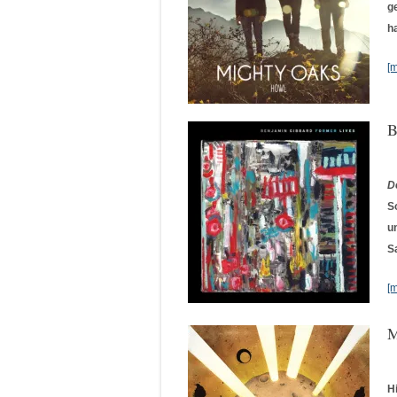
g
h
[
B
D
S
u
S
[
M
H