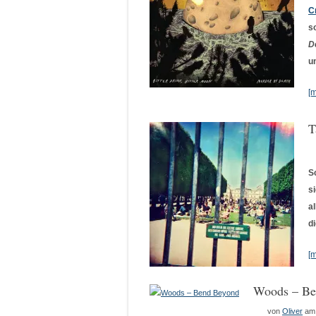
C
s
D
u
[
T
S
s
a
d
[
Woods – Be
von
Oliver
am