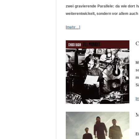
zwei gravierende Parallele: da wie dort 
weiterentwickelt, sondern vor allem auch
[mehr…]
C
M
s
m
S
[
M
E