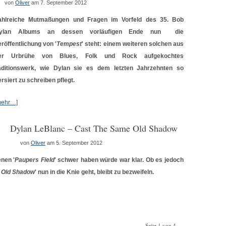
von
Oliver
am 7. September 2012
ahlreiche Mutmaßungen und Fragen im Vorfeld des 35. Bob
ylan Albums an dessen vorläufigen Ende nun die
eröffentlichung von '
Tempest
' steht: einem weiteren solchen aus
er Urbrühe von Blues, Folk und Rock aufgekochtes
aditionswerk, wie Dylan sie es dem letzten Jahrzehnten so
rsiert zu schreiben pflegt.
mehr…]
Dylan LeBlanc – Cast The Same Old Shadow
von
Oliver
am 5. September 2012
nen '
Paupers Field
' schwer haben würde war klar. Ob es jedoch
 Old Shadow
' nun in die Knie geht, bleibt zu bezweifeln.
Seite 1 von 4