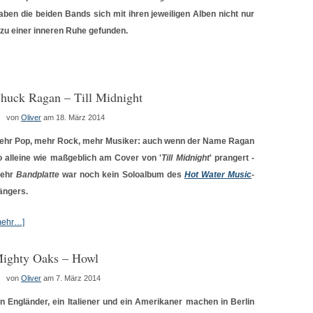
haben die beiden Bands sich mit ihren jeweiligen Alben nicht nur
 zu einer inneren Ruhe gefunden.
huck Ragan – Till Midnight
von
Oliver
am 18. März 2014
ehr Pop, mehr Rock, mehr Musiker: auch wenn der Name Ragan
o alleine wie maßgeblich am Cover von '
Till Midnight
' prangert -
ehr
Bandplatte
war noch kein Soloalbum des
Hot Water Music
-
ängers.
mehr…]
ighty Oaks – Howl
von
Oliver
am 7. März 2014
in Engländer, ein Italiener und ein Amerikaner machen in Berlin