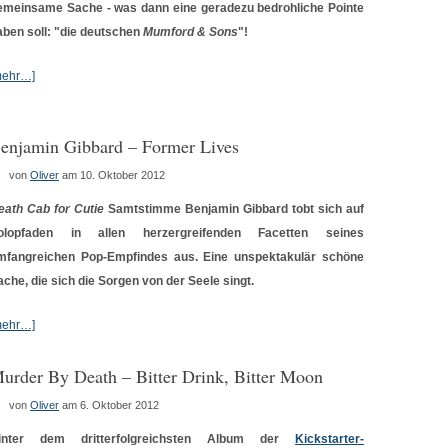
emeinsame Sache - was dann eine geradezu bedrohliche Pointe
aben soll: "die deutschen
Mumford & Sons
"!
mehr…]
enjamin Gibbard – Former Lives
von
Oliver
am 10. Oktober 2012
eath Cab for Cutie
Samtstimme Benjamin Gibbard tobt sich auf
olopfaden in allen herzergreifenden Facetten seines
mfangreichen Pop-Empfindes aus. Eine unspektakulär schöne
ache, die sich die Sorgen von der Seele singt.
mehr…]
urder By Death – Bitter Drink, Bitter Moon
von
Oliver
am 6. Oktober 2012
inter dem dritterfolgreichsten Album der
Kickstarter-