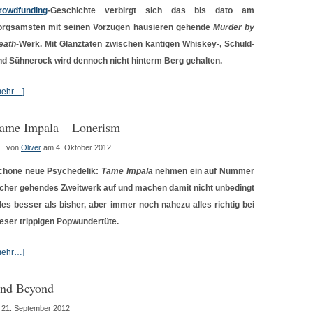
rowdfunding
-Geschichte verbirgt sich das bis dato am
orgsamsten mit seinen Vorzügen hausieren gehende
Murder by
eath
-Werk. Mit Glanztaten zwischen kantigen Whiskey-, Schuld-
nd Sühnerock wird dennoch nicht hinterm Berg gehalten.
mehr…]
ame Impala – Lonerism
von
Oliver
am 4. Oktober 2012
chöne neue Psychedelik:
Tame Impala
nehmen ein auf Nummer
icher gehendes Zweitwerk auf und machen damit nicht unbedingt
lles besser als bisher, aber immer noch nahezu alles richtig bei
ieser trippigen Popwundertüte.
mehr…]
nd Beyond
 21. September 2012