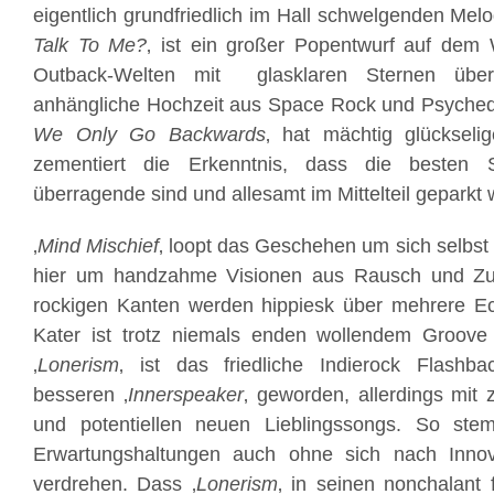
eigentlich grundfriedlich im Hall schwelgenden Melo
Talk To Me?
‚ ist ein großer Popentwurf auf dem
Outback-Welten mit glasklaren Sternen übe
anhängliche Hochzeit aus Space Rock und Psychedel
We Only Go Backwards
‚ hat mächtig glückseli
zementiert die Erkenntnis, dass die besten 
überragende sind und allesamt im Mittelteil geparkt
‚
Mind Mischief
‚ loopt das Geschehen um sich selbst 
hier um handzahme Visionen aus Rausch und Zuc
rockigen Kanten werden hippiesk über mehrere Eck
Kater ist trotz niemals enden wollendem Groove 
‚
Lonerism
‚ ist das friedliche Indierock Flashba
besseren ‚
Innerspeaker
‚ geworden, allerdings mit 
und potentiellen neuen Lieblingssongs. So ste
Erwartungshaltungen auch ohne sich nach Inno
verdrehen. Dass ‚
Lonerism
‚ in seinen nonchalant 