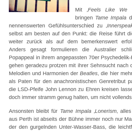
Mit ‚
Feels Like We 
bringen
Tame Impala
de
nennenswerten Gefühlsunterschied zu ‚
Innerspea
selbst am besten auf den Punkt: die Reise führt d
weiter zurück als auf dem bemerkenswert erfol
Anders gesagt formulieren die Australier sch
Popappeal in ihrem angepassten 70er Psychedelik-
gehen geradezu protzen mit ihrer Sehnsucht nach
Melodien und Harmonien der
Beatles
, die hier meh
als Paten für den anachronistischen Genretribut 
die LSD-Pfeife John Lennon zu Ehren kreisen lass
doch immer stramm genug halten, um nicht vollends 
Ansonsten bleibt für
Tame Impala
‚
Lonerism
‚ alle
aus Perth ist abseits der Bühne immer noch nur Ma
der den gurgelnden Unter-Wasser-Bass, die leichtf