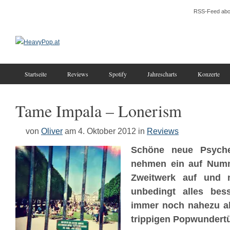
RSS-Feed abo
Startseite
Reviews
Spotify
Jahrescharts
Konzerte
Tame Impala – Lonerism
von
Oliver
am 4. Oktober 2012
in
Reviews
Schöne neue Psych
nehmen ein auf Numm
Zweitwerk auf und 
unbedingt alles bess
immer noch nahezu all
trippigen Popwundertü