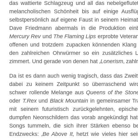
das wattierte Schlagzeug und all das nebelgeflut
melancholischen Schönheit bis auf einige Ausfl
selbstpersönlich auf eigene Faust in seinem Heimat
Dave Friedmann abermals in die Produktion ein
Mercury Rev
und
The
Flaming Lips
erprobte Veteran
offenen und trotzdem zupacken könnenden Klang 
den zahlreichen Ohrwürmer so ein zusätzliches 
zimmert. Und gerade von denen hat ‚
Lonerism
‚ zahl
Da ist es dann auch wenig tragisch, dass das Zwe
dabei zu keinem Zeitpunkt so überraschend wird
schwer rollende Melange aus
Queens of the Ston
oder
T.Rex
und
Black Mountain
in gemeinsamer Tr
mit seinem futuristisch zurückgelehnten, epische
dumpfen Neonschildern das vorab angekündigt hat,
Songs tummeln, die sich ihrer Stärken ebenso be
Endzwecks: ‚
Be Above
It
‚ hetzt wie vieles hier 