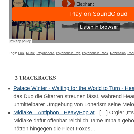
Tags:
Folk
,
Musik
,
Psychedelic
,
Psychedelic Pop
,
Psychedelic Rock
,
Rezension
,
Roc
2 TRACKBACKS
Palace Winter - Waiting for the World to Turn - He
das Duo die Gitarren streunen lässt, während Hearts
unmittelbarer Umgebung von Lonerism seine Mel
Midlake – Antiphon - HeavyPop.at
- […] Orgler ‚It
Midlake dafür offenbar reichlich Tame Impala gehö
hätten hingegen die Fleet Foxes…