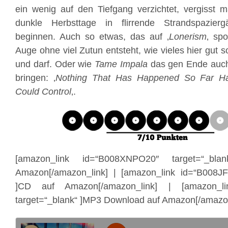
ein wenig auf den Tiefgang verzichtet, vergisst 
dunkle Herbsttage in flirrende Strandspazie
beginnen. Auch so etwas, das auf ‚
Lonerism
‚ sp
Auge ohne viel Zutun entsteht, wie vieles hier gut sor
und darf. Oder wie
Tame Impala
das gen Ende auch
bringen: ‚
Nothing That Has Happened So Far H
Could Control
‚.
[amazon_link id=“B008XNPO20″ target=“_bl
Amazon[/amazon_link] | [amazon_link id=“B008JF
]CD auf Amazon[/amazon_link] | [amazon_li
target=“_blank“ ]MP3 Download auf Amazon[/amazon