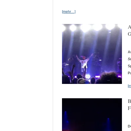
[mehr…]
A
G
A
S
S
Pa
[
B
F
D