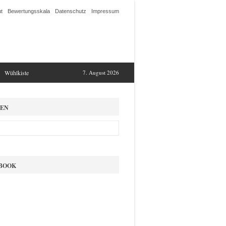
t
Bewertungsskala
Datenschutz
Impressum
Wühlkiste
7. August 2026
EN
BOOK