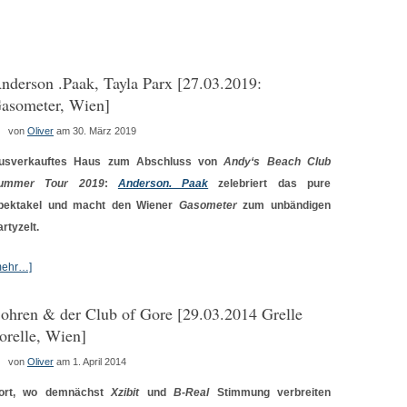
nderson .Paak, Tayla Parx [27.03.2019:
asometer, Wien]
von
Oliver
am 30. März 2019
usverkauftes Haus zum Abschluss von
Andy‘s Beach Club
ummer Tour 2019
:
Anderson. Paak
zelebriert das pure
pektakel und macht den Wiener
Gasometer
zum unbändigen
rtyzelt.
mehr…]
ohren & der Club of Gore [29.03.2014 Grelle
orelle, Wien]
von
Oliver
am 1. April 2014
ort, wo demnächst
Xzibit
und
B-Real
Stimmung verbreiten