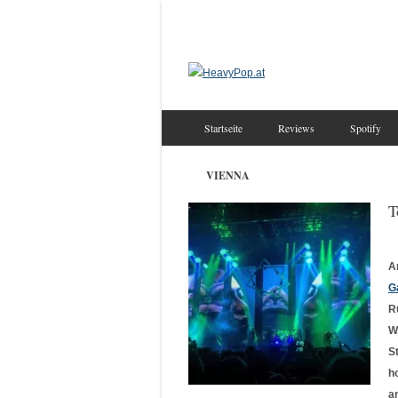
Startseite
Reviews
Spotify
VIENNA
T
A
G
R
W
S
h
a