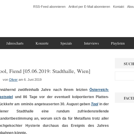
RSS-Feed abonnieren
Artikel per E-Mail abonnieren
Kontakt
Abou
Jahrescharts
Konzerte
Specials
Interviews
Playlisten
SUCH
ool, Fiend [05.06.2019: Stadthalle, Wien]
von
Oliver
am 6. Juni 2019
nnähernd zwölfeinhalb Jahre nach ihrem letzten
Österreich-
astspiel
und 86 Tage vor der eventuell kolportierten Platten-
FACE
ückkehr am ominös angeteaserten 30. August geben
Tool
in der
iener Stadthalle eine rundum zufriedenstellende
tandortbestimmung an, worum sich da für Metalfans trotz aller
ochgekochter Hysterie durchaus das Ereignis des Jahres
nbahnen könnte.