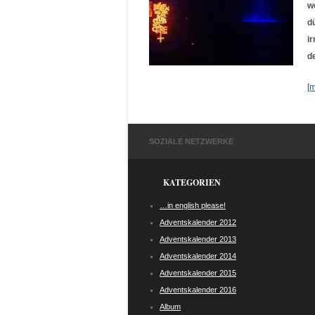
w
d
i
d
[
SOZIALE NETZWERKE
KATEGORIEN
…in english please!
Adventskalender 2012
Adventskalender 2013
Adventskalender 2014
Adventskalender 2015
Adventskalender 2016
Album