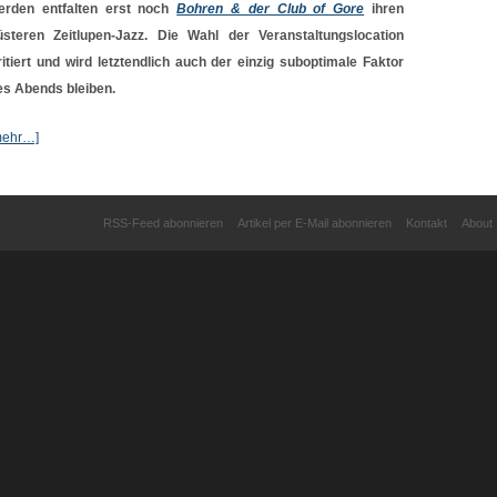
erden entfalten erst noch
Bohren & der Club of Gore
ihren
üsteren Zeitlupen-Jazz. Die Wahl der Veranstaltungslocation
rritiert und wird letztendlich auch der einzig suboptimale Faktor
es Abends bleiben.
mehr…]
RSS-Feed abonnieren
Artikel per E-Mail abonnieren
Kontakt
About