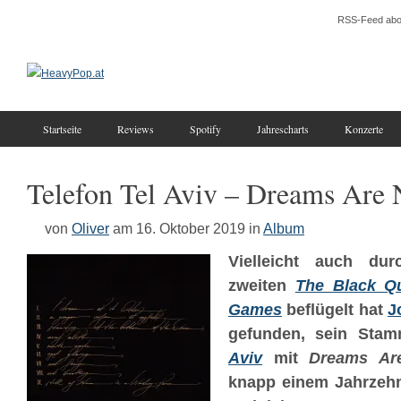
RSS-Feed abo
Startseite
Reviews
Spotify
Jahrescharts
Konzerte
Telefon Tel Aviv – Dreams Are
von
Oliver
am 16. Oktober 2019
in
Album
Vielleicht auch du
zweiten
The Black Q
Games
beflügelt hat
J
gefunden, sein Sta
Aviv
mit
Dreams Ar
knapp einem Jahrzehn