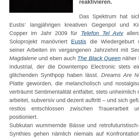
reaktivieren.
Das Spektrum hat si
Eustis‘ langjährigen kreativen Gegenpol und Ki
Copper im Jahr 2009 für
Telefon Tel Aviv
aller
Soloprojekt manövriert
Eustis
die Wiedergeburt 
seiner Arbeiten im vergangenen Jahrzehnt mit
Se
Magdalene
und eben auch
The Black Queen
näher 
Industrial, der die Downtempo Electronic stets ei
glitchenden Synthpop haben lässt.
Dreams Are N
Platte geworden, die melancholisch und nostalgisc
verträumt Sentimentalität entfaltet, stets unheimlic
arbeitet, subversiv und dezent auftritt – und sich g
restlos entschlossen zwischen Trauerarbeit 
positioniert.
Subkutan wummernde Bässe und retrofuturistisch
Synthies gehen nämlich niemals auf Konfrontation