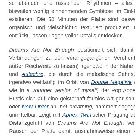
schiebenden und rasselnden Rhythmen – alles h
bisweilen wohlig einnehmenden Symbiose im Einkla
existieren. Die 50 Minuten der Platte sind de
organisch und vielschichtig texturiert produziert,
entrückt, lassen Lagen voller Details entdecken.
Dreams Are Not Enough
positioniert sich dami
Verbindungen zu den vorangegangenen Veröffent
außer Reichweite zu lassen) irgendwo in der Nähe
und
Autechre
, die durch die melodische Sehns
irgendwo weitläufig im Orbit von
Double Negative
wie in
a younger version of myself,
der Pop-Appea
Eustis sich auf eine geisterhaft-formlos Art gar s
oder
New Order
an.
not breathing,
hämmert dagegen
unmittelbar, zeigt mit
Aphex Twin
’scher Prägung d
Distanzgefühl von
Dreams Are Not Enough
, ve
Rausch der Platte damit ausnahmsweise einen k