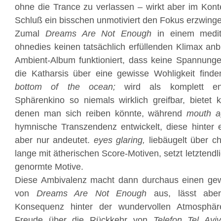
ohne die Trance zu verlassen – wirkt aber im Kont
Schluß ein bisschen unmotiviert den Fokus erzwing
Zumal
Dreams Are Not Enough
in einem medit
ohnedies keinen tatsächlich erfüllenden Klimax anbi
Ambient-Album funktioniert, dass keine Spannung
die Katharsis über eine gewisse Wohligkeit finde
bottom of the ocean;
wird als komplett ents
Sphärenkino so niemals wirklich greifbar, bietet
denen man sich reiben könnte, während
mouth a
hymnische Transzendenz entwickelt, diese hinter 
aber nur andeutet.
eyes glaring,
liebäugelt über c
lange mit ätherischen Score-Motiven, setzt letztendl
genormte Motive.
Diese Ambivalenz macht dann durchaus einen gew
von
Dreams Are Not Enough
aus, lässt abe
Konsequenz hinter der wundervollen Atmosphä
Freude über die Rückkehr von
Telefon Tel Avi