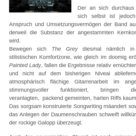
Der an sich durchaus 
sich selbst ist jedoc
Anspruch und Umsetzungsvermögen der Band ause
derweil die Substanz der angestammten Kernko
wird.
Bewegen sich
The Grey
diesmal nämlich in 
stilistischen Komfortzone, wie gleich im doomig er
Painted Lady
, fallen die Ergebnisse relativ ernücht
und nicht auf dem bisherigen Niveai abliefe
atmosphärisch flächige Gitarrenarbeit im a
stimmungsvoller funktioniert, bringen
veranlagten, packend gemeinten, harten Riffs kau
Das sorgsam konstruierte Songwriting mäandert so
das Anlegen der Daumenschrauben schweift willkürl
der rockige Galopp überzeugt.