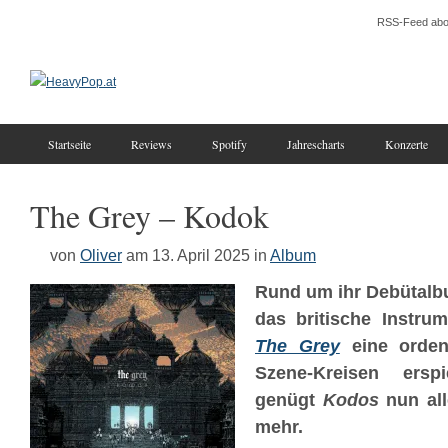
RSS-Feed abo
Startseite
Reviews
Spotify
Jahrescharts
Konzerte
The Grey – Kodok
von
Oliver
am 13. April 2025
in
Album
Rund um ihr Debütal
das britische Instrum
The Grey
eine ordent
Szene-Kreisen erspi
genügt
Kodos
nun alle
mehr.