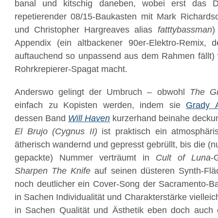
banal und kitschig daneben, wobei erst das
repetierender 08/15-Baukasten mit Mark Richard
und Christopher Hargreaves alias
fatttybassman
)
Appendix (ein altbackener 90er-Elektro-Remix, de
auftauchend so unpassend aus dem Rahmen fällt) wi
Rohrkrepierer-Spagat macht.
Anderswo gelingt der Umbruch – obwohl
The G
einfach zu Kopisten werden, indem sie
Grady A
dessen Band
Will Haven
kurzerhand beinahe deckung
El Brujo (Cygnus II)
ist praktisch ein atmosphär
ätherisch wandernd und gepresst gebrüllt, bis die (n
gepackte) Nummer verträumt in
Cult of Luna
-
Sharpen The Knife
auf seinen düsteren Synth-Flä
noch deutlicher ein Cover-Song der Sacramento-Ba
in Sachen Individualität und Charakterstärke viellei
in Sachen Qualität und Ästhetik eben doch auch