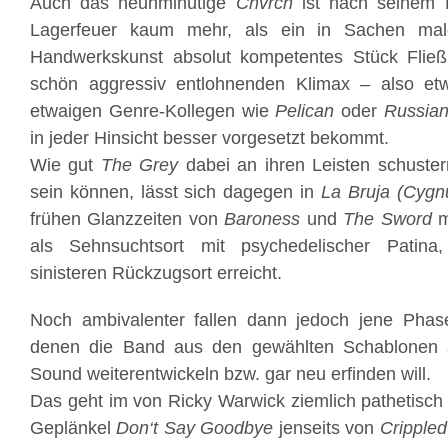
Auch das neunminütige
Chvrch
ist nach seinem D
Lagerfeuer kaum mehr, als ein in Sachen mal
Handwerkskunst absolut kompetentes Stück Fließ
schön aggressiv entlohnenden Klimax – also e
etwaigen Genre-Kollegen wie
Pelican
oder
Russian
in jeder Hinsicht besser vorgesetzt bekommt.
Wie gut
The Grey
dabei an ihren Leisten schuste
sein können, lässt sich dagegen in
La Bruja (Cygn
frühen Glanzzeiten von
Baroness
und
The Sword
m
als Sehnsuchtsort mit psychedelischer Patin
sinisteren Rückzugsort erreicht.
Noch ambivalenter fallen dann jedoch jene Pha
denen die Band aus den gewählten Schablonen 
Sound weiterentwickeln bzw. gar neu erfinden will.
Das geht im von Ricky Warwick ziemlich pathetisch 
Geplänkel
Don‘t Say Goodbye
jenseits von
Crippled