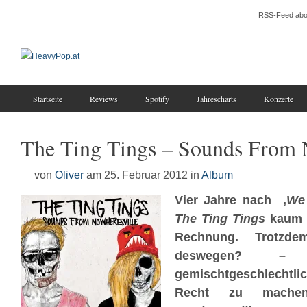
RSS-Feed abo
Startseite
Reviews
Spotify
Jahrescharts
Konzerte
The Ting Tings – Sounds From 
von
Oliver
am 25. Februar 2012
in
Album
Vier Jahre nach ‚
We 
The Ting Tings
kaum m
Rechnung. Trotzd
deswegen? – 
gemischtgeschlechtli
Recht zu mache