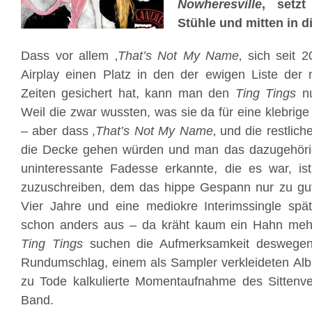
Nowheresville
‚ setzt
Stühle und mitten in d
Dass vor allem ‚
That’s Not My Name
‚ sich seit 
Airplay einen Platz in den der ewigen Liste der 
Zeiten gesichert hat, kann man den
Ting Tings
nu
Weil die zwar wussten, was sie da für eine klebri
– aber dass
‚That’s Not My Name
‚ und die restlich
die Decke gehen würden und man das dazugehörig
uninteressante Fadesse erkannte, die es war, is
zuzuschreiben, dem das hippe Gespann nur zu gut 
Vier Jahre und eine mediokre Interimssingle spät
schon anders aus – da kräht kaum ein Hahn me
Ting Tings
suchen die Aufmerksamkeit deswegen m
Rundumschlag, einem als Sampler verkleideten Alb
zu Tode kalkulierte Momentaufnahme des Sittenver
Band.