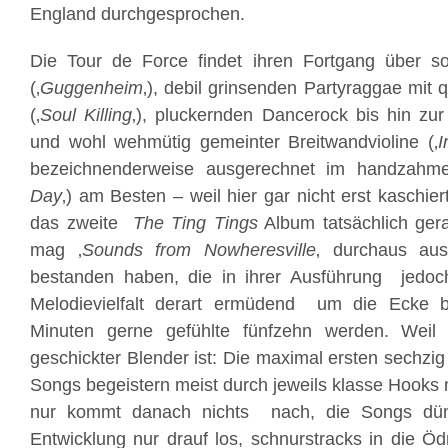
England durchgesprochen.
Die Tour de Force findet ihren Fortgang über so
(‚
Guggenheim
‚), debil grinsenden Partyraggae mit 
(‚
Soul Killing
‚), pluckernden Dancerock bis hin zur
und wohl wehmütig gemeinter Breitwandvioline (‚
I
bezeichnenderweise ausgerechnet im handzahme
Day
‚) am Besten – weil hier gar nicht erst kaschier
das zweite
The Ting Tings
Album tatsächlich ger
mag ‚
Sounds from Nowheresville
‚ durchaus aus
bestanden haben, die in ihrer Ausführung jedoch
Melodievielfalt derart ermüdend um die Ecke b
Minuten gerne gefühlte fünfzehn werden. Wei
geschickter Blender ist: Die maximal ersten sechzi
Songs begeistern meist durch jeweils klasse Hooks 
nur kommt danach nichts nach, die Songs düm
Entwicklung nur drauf los, schnurstracks in die Öd