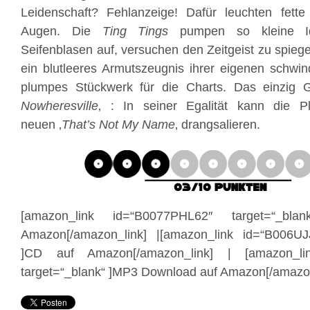
Leidenschaft? Fehlanzeige! Dafür leuchten fette
Augen. Die
Ting Tings
pumpen so kleine Ide
Seifenblasen auf, versuchen den Zeitgeist zu spiege
ein blutleeres Armutszeugnis ihrer eigenen schwind
plumpes Stückwerk für die Charts. Das einzig 
Nowheresville
‚ : In seiner Egalität kann die P
neuen ‚
That’s Not My Name
‚ drangsalieren.
[amazon_link id=“B0077PHL62″ target=“_bl
Amazon[/amazon_link] |[amazon_link id=“B006UJ
]CD auf Amazon[/amazon_link] | [amazon_li
target=“_blank“ ]MP3 Download auf Amazon[/amazon