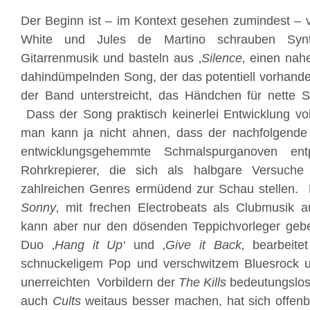
Der Beginn ist – im Kontext gesehen zumindest – v
White und Jules de Martino schrauben Synthi
Gitarrenmusik und basteln aus ‚
Silence
‚ einen na
dahindümpelnden Song, der das potentiell vorhand
der Band unterstreicht, das Händchen für nette S
Dass der Song praktisch keinerlei Entwicklung voll
man kann ja nicht ahnen, dass der nachfolgende
entwicklungsgehemmte Schmalspurganoven en
Rohrkrepierer, die sich als halbgare Versuche 
zahlreichen Genres ermüdend zur Schau stellen.
Sonny
‚ mit frechen Electrobeats als Clubmusik a
kann aber nur den dösenden Teppichvorleger geb
Duo ‚
Hang it Up‘
und ‚
Give it Back
‚ bearbeite
schnuckeligem Pop und verschwitzem Bluesrock u
unerreichten Vorbildern der
The Kills
bedeutungslos.
auch
Cults
weitaus besser machen, hat sich offenb