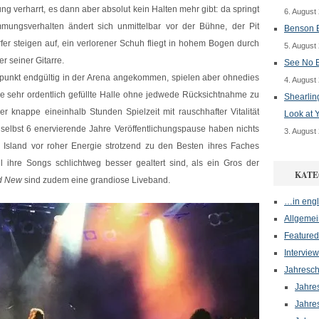
ung verharrt, es dann aber absolut kein Halten mehr gibt: da springt
6. August
mmungsverhalten ändert sich unmittelbar vor der Bühne, der Pit
Benson B
rfer steigen auf, ein verlorener Schuh fliegt in hohem Bogen durch
5. August
r seiner Gitarre.
See No E
tpunkt endgültig in der Arena angekommen, spielen aber ohnedies
4. August
ie sehr ordentlich gefüllte Halle ohne jedwede Rücksichtnahme zu
Shearlin
r knappe eineinhalb Stunden Spielzeit mit rauschhafter Vitalität
Look at 
elbst 6 enervierende Jahre Veröffentlichungspause haben nichts
3. August
Island vor roher Energie strotzend zu den Besten ihres Faches
 ihre Songs schlichtweg besser gealtert sind, als ein Gros der
KATE
d New
sind zudem eine grandiose Liveband.
…in engl
Allgemei
Featured
Interview
Jahresch
Jahre
Jahre