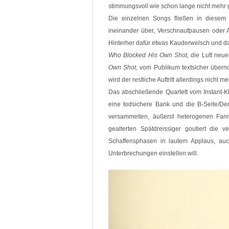
stimmungsvoll wie schon lange nicht mehr
Die einzelnen Songs fließen in diesem
ineinander über, Verschnaufpausen oder 
Hinterher dafür etwas Kauderwelsch und d
Who Blocked His Own Shot
‚ die Luft neu
Own Shot
‚ vom Publikum textsicher über
wird der restliche Auftritt allerdings nicht me
Das abschließende Quartett vom Instant-Kl
eine todsichere Bank und die B-Seite/De
versammelten, äußerst heterogenen Fan
gealterten Spätdreissiger goutiert die 
Schaffensphasen in lautem Applaus, auc
Unterbrechungen einstellen will.