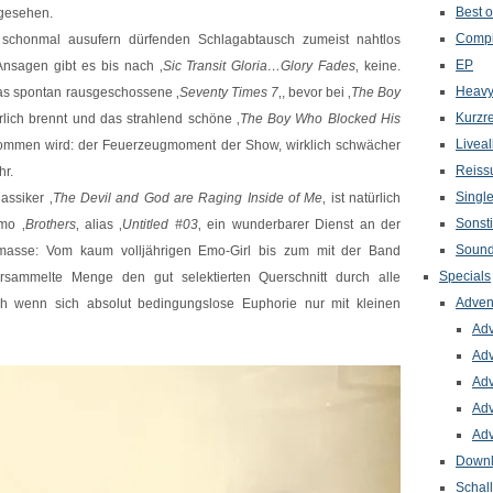
Best o
 gesehen.
Compi
 schonmal ausufern dürfenden Schlagabtausch zumeist nahtlos
EP
Ansagen gibt es bis nach ‚
Sic Transit Gloria…Glory Fades
‚ keine.
Heavy
as spontan rausgeschossene ‚
Seventy Times 7
‚, bevor bei ‚
The Boy
Kurzr
erlich brennt und das strahlend schöne ‚
The Boy Who Blocked His
Livea
nommen wird: der Feuerzeugmoment der Show, wirklich schwächer
Reiss
hr.
Singl
assiker ‚
The Devil and God are Raging Inside of Me
‚ ist natürlich
Sonst
mo ‚
Brothers
‚ alias ‚
Untitled #03
‚ ein wunderbarer Dienst an der
Sound
masse: Vom kaum volljährigen Emo-Girl bis zum mit der Band
Specials
versammelte Menge den gut selektierten Querschnitt durch alle
Adven
h wenn sich absolut bedingungslose Euphorie nur mit kleinen
Adv
Adv
Adv
Adv
Adv
Down
Schal