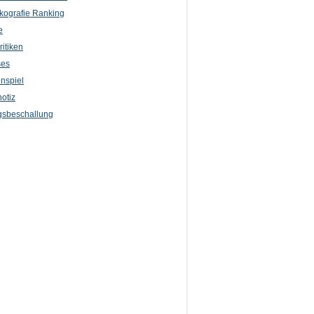
kografie Ranking
e
itiken
ses
nspiel
otiz
sbeschallung