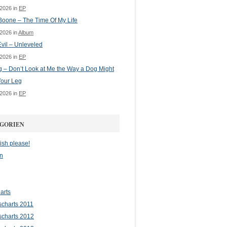
 2026 in
EP
oone – The Time Of My Life
 2026 in
Album
vil – Unleveled
 2026 in
EP
g – Don’t Look at Me the Way a Dog Might
Your Leg
 2026 in
EP
GORIEN
ish please!
n
arts
scharts 2011
scharts 2012