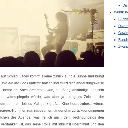
Dis
Wühlkist
Buchkr
Diver
Gewin
Randn
Zwang
uf Schlag. Lacey kommt alleine zurück auf die Bühne und bringt
 „
We are the Foo Fighters
“ nölt er und stürzt sich andeutungsweise
 – bevor er ‚
Soco Amaretto Lime
‚ als Song ankündigt, der sein
ehr widerspiegeln würde, was aber ja als gutes Zeichen der
r um dann ein letztes Mal ganz großes Kino heraufzubeschwören.
Weapon
‚-Nummer zum imposanten, angenehm zurückgenommenen
elchen des Abends, was freilich auch dem bedingungslos den
erdanken ist, das seine Rolle mit Inbrunst übernimmt und den