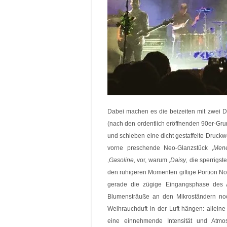
Dabei machen es die beizeiten mit zwei D
(nach den ordentlich eröffnenden 90er-Gr
und schieben eine dicht gestaffelte Druck
vorne preschende Neo-Glanzstück ‚
Men
‚
Gasoline
‚ vor, warum ‚
Daisy
‚ die sperrigst
den ruhigeren Momenten giftige Portion Noi
gerade die zügige Eingangsphase des 
Blumensträuße an den Mikroständern noc
Weihrauchduft in der Luft hängen: allein
eine einnehmende Intensität und Atmos