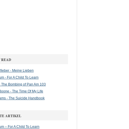
 READ
ieber - Meine Lieben
m - For A Child To Learn
 The Bombing of Pan Am 103
oone - The Time Of My Life
ams - The Suicide Handbook
TE ARTIKEL
m – For A Child To Learn