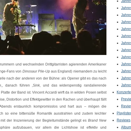
Jahre
Jahre
Jahre
Jahre
Jahre
Jahre
Jahre
Jahre
Jahre
Jahre
rummern und wechselnden Drittgitarristen agierenden Amerikaner
Jahre
unge-Fans von
Dinosaur Pile-Up
aus England) niemandem zu leicht
Jahre
welle nach der anderen von der Bühne: als Opener gibt es das nach
Jahre
e
‚, danach führen ‚
Sink
‚ und das widerspenstig randalierende
Konzerte
e Platte der Band ist. Vincent Accardi wirft da in wilden Posen selbst
Previ
se, Distortion und Effektgewitter in den Rachen und überhaupt fällt
Revie
Abends erstaunlich kompromisslos und hart aus – mögen die
Playliste
h so eine bittersüße Romantik ausstrahlen und zudem leichter
Reviews
e mit der Inszenierung der Begleitumstände gelingt es
Brand New
Albu
phäre aufzubauen, vor allem die Lichtshow ist effektiv und