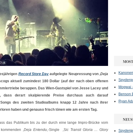
MOST
Kanonenf
iesjährigen
Record Store Day
aufgelegte Neupressung von ‚
Deja
Spydergu
scogs aktuell zumindest 180 Dollar (auf der nach oben offenen
Mogwai -
ammlertriebe berappen. Das Wien-Gastspiel von Jesse Lacey und
Benson B
, dass derart skalpierende Preise durchaus auch darauf
Ryan Ad
e Songs des zweiten Studioalbums knapp 12 Jahre nach ihrer
erloren haben und genauso frisch tönen wie am ersten Tag.
NEUS
ss das Publikum bis zu der durch eine lange Impro-Brücke vom
‚ kommenden ‚
Deja Entendu
‚-Single ‚
Sic Transit Gloria … Glory
Spydergu