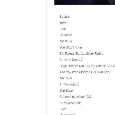
Setlist:
Mene
Sink
Gasoline
Millstone
You Won’t Know
Sic Transit Gloria…Glory Fades
Seventy Times 7
Okay I Belive You, But My Tommy Gun D
The Boy Who Blocked His Own Shot
Mix Tape
At The Bottom
You Stole
Brothers (Untitled #03)
Sowing Season
Luca