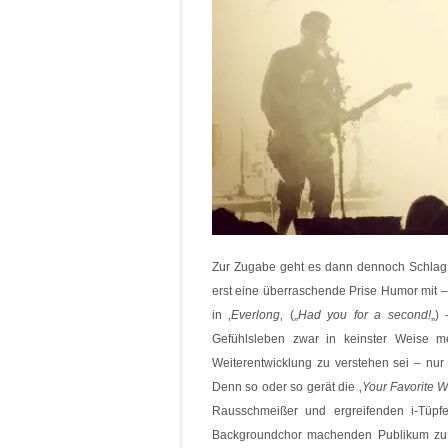
Zur Zugabe geht es dann dennoch Schlag a
erst eine überraschende Prise Humor mit –
in ‚
Everlong
‚ („
Had you for a second!
„)
Gefühlsleben zwar in keinster Weise m
Weiterentwicklung zu verstehen sei – nu
Denn so oder so gerät die ‚
Your Favorite 
Rausschmeißer und ergreifenden i-Tüpf
Backgroundchor machenden Publikum zu v