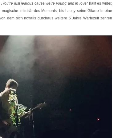
 „
You’re just jealous cause we’re young and in love“
hallt es wider,
e magische Intimität des Moments, bis Lacey seine Gitarre in eine
 von dem sich notfalls durchaus weitere 6 Jahre Wartezeit zehren