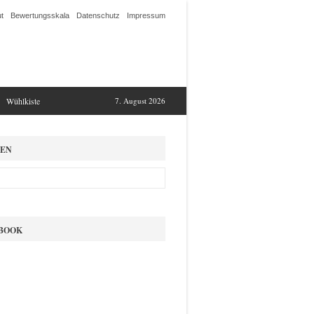
t
Bewertungsskala
Datenschutz
Impressum
Wühlkiste
7. August 2026
EN
BOOK