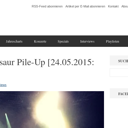
RSS-Feed abonnieren
Artikel per E-Mail abonnieren
Kontakt
Abou
Jahrescharts
Konzerte
Specials
Interviews
Playlisten
aur Pile-Up [24.05.2015:
SUCH
iews
FACE