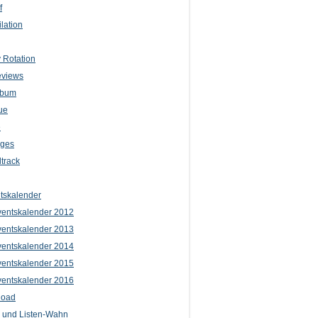
f
lation
 Rotation
eviews
lbum
ue
e
iges
track
tskalender
entskalender 2012
entskalender 2013
entskalender 2014
entskalender 2015
entskalender 2016
load
l und Listen-Wahn