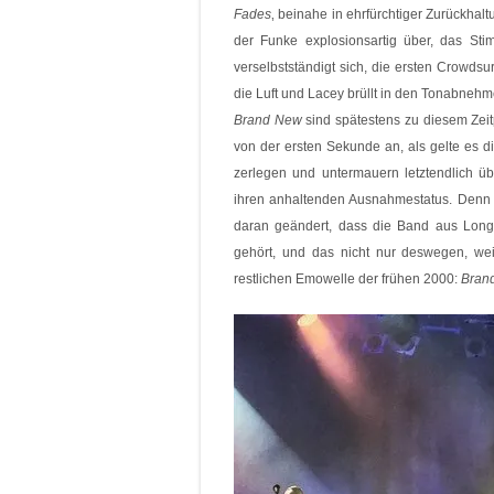
Fades
‚ beinahe in ehrfürchtiger Zurückhalt
der Funke explosionsartig über, das Sti
verselbstständigt sich, die ersten Crowdsu
die Luft und Lacey brüllt in den Tonabnehme
Brand New
sind spätestens zu diesem Zei
von der ersten Sekunde an, als gelte es d
zerlegen und untermauern letztendlich übe
ihren anhaltenden Ausnahmestatus. Denn s
daran geändert, dass die Band aus Long 
gehört, und das nicht nur deswegen, weil
restlichen Emowelle der frühen 2000:
Bran