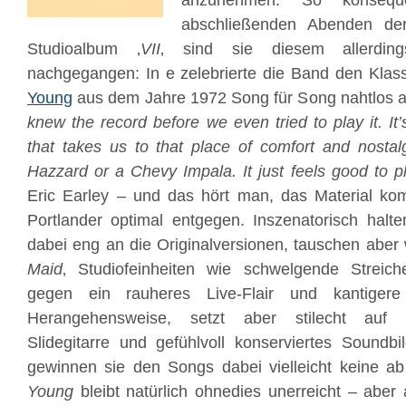
anzunehmen. So konseq
abschließenden Abenden de
Studioalbum ‚
VII
‚ sind sie diesem allerdin
nachgegangen: In e zelebrierte die Band den Klass
Young
aus dem Jahre 1972 Song für Song nahtlos a
knew the record before we even tried to play it. It
that takes us to that place of comfort and nosta
Hazzard or a Chevy Impala. It just feels good to pl
Eric Earley – und das hört man, das Material k
Portlander optimal entgegen. Inszenatorisch halt
dabei eng an die Originalversionen, tauschen aber w
Maid
‚ Studiofeinheiten wie schwelgende Streiche
gegen ein rauheres Live-Flair und kantigere 
Herangehensweise, setzt aber stilecht auf 
Slidegitarre und gefühlvoll konserviertes Soundb
gewinnen sie den Songs dabei vielleicht keine a
Young
bleibt natürlich ohnedies unerreicht – aber