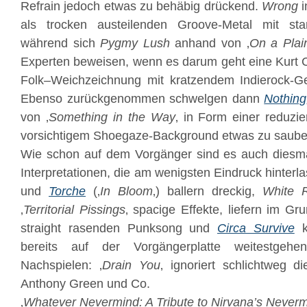
Refrain jedoch etwas zu behäbig drückend.
Wrong
i
als trocken austeilenden Groove-Metal mit sta
während sich
Pygmy Lush
anhand von ‚
On a Plai
Experten beweisen, wenn es darum geht eine Kurt 
Folk
–
Weichzeichnung mit kratzendem Indierock-Gef
Ebenso zurückgenommen schwelgen dann
Nothing
von ‚
Something in the Way
‚ in Form einer reduzie
vorsichtigem Shoegaze-Background etwas zu sauber
Wie schon auf dem Vorgänger sind es auch diesm
Interpretationen, die am wenigsten Eindruck hinterl
und
Torche
(‚
In Bloom
‚) ballern dreckig,
White 
‚
Territorial Pissings
‚ spacige Effekte, liefern im G
straight rasenden Punksong und
Circa Survive
ko
bereits auf der Vorgängerplatte weitestgehen
Nachspielen: ‚
Drain You
‚ ignoriert schlichtweg 
Anthony Green und Co.
‚
Whatever Nevermind: A Tribute to Nirvana’s Never