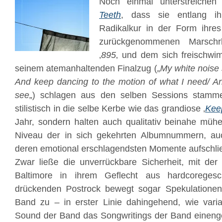
Noch einmal unterstreiche
Teeth
, dass sie entlang ih
Radikalkur in der Form ihre
zurückgenommenen Marschr
‚
895
‚ und dem sich freischwi
seinem atemanhaltenden Finalzug („
My white noise 
And keep dancing to the motion of what I need/ And
see
„) schlagen aus den selben Sessions stamme
stilistisch in die selbe Kerbe wie das grandiose ‚
Kee
Jahr, sondern halten auch qualitativ beinahe mühe
Niveau der in sich gekehrten Albumnummern, au
deren emotional erschlagendsten Momente aufschli
Zwar ließe die unverrückbare Sicherheit, mit der
Baltimore in ihrem Geflecht aus hardcoregesc
drückenden Postrock bewegt sogar Spekulationen
Band zu – in erster Linie dahingehend, wie variab
Sound der Band das Songwritings der Band eineng