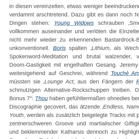
in diesen vereinzelten, etwas weniger beeindrucke
verdammt arschtretend. Dazu gibt es dann noch 
Dingen stehen:
Young Widows
schrauben ‚
Sme
vollkommen auseinander und verlöten die Einzelte
nicht mehr wieder zu erkennenden Bastardrock-B
unkonventionell.
Boris
spalten ‚
Lithium
‚ als Wech
Spokenword-Meditation und brutal walzender, v
Doom-Gastigkeit mit engelhaften Gesang. Jeremy
weitestgehend auf Geschrei, während
Touchè Am
müssten sie ‚
Lounge Act
‚ aus den Fängern der
schmutzigen Alternative-Rockschuppen treiben. D
Bonus 7″:
Thou
haben gefühltermaßen ohnedies ber
Discographie gecovert, das ätzende ‚
Endless, Nam
Youth
‚ werden als zusätzlich beigelegte Tracks mit 
zentnerschweren Groove und martialischer Giftigk
und beklemmender Katharsis dennoch zu Highlights