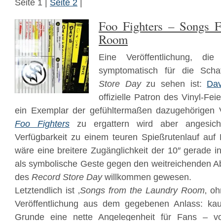
Seite 1 |
Seite 2
|
Foo Fighters – Songs 
Room
Eine Veröffentlichung, di
symptomatisch für die Scha
Store Day
zu sehen ist:
Da
offizielle Patron des Vinyl-Fe
ein Exemplar der gefühltermaßen dazugehörigen Ve
Foo Fighters
zu ergattern wird aber angesich
Verfügbarkeit zu einem teuren Spießrutenlauf auf
wäre eine breitere Zugänglichkeit der 10″ gerade i
als symbolische Geste gegen den weitreichenden 
des
Record Store Day
willkommen gewesen.
Letztendlich ist ‚
Songs from the Laundry Room
‚ o
Veröffentlichung aus dem gegebenen Anlass: kau
Grunde eine nette Angelegenheit für Fans – vo