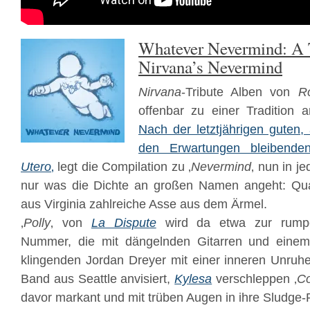
Whatever Nevermind: A T
Nirvana’s Nevermind
Nirvana
-Tribute Alben von
R
offenbar zu einer Tradition
Nach der letztjährigen guten,
den Erwartungen bleibende
Utero
‚
legt die Compilation zu ‚
Nevermind
‚ nun in je
nur was die Dichte an großen Namen angeht: Quali
aus Virginia zahlreiche Asse aus dem Ärmel.
‚
Polly
‚ von
La Dispute
wird da etwa zur rumpe
Nummer, die mit dängelnden Gitarren und einem
klingenden Jordan Dreyer mit einer inneren Unruh
Band aus Seattle anvisiert,
Kylesa
verschleppen ‚
Co
davor markant und mit trüben Augen in ihre Sludge-