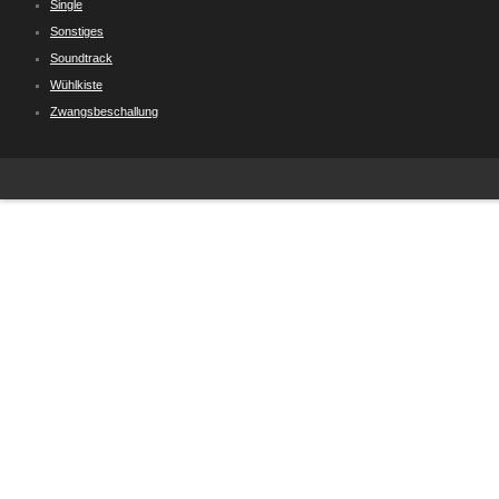
Single
Sonstiges
Soundtrack
Wühlkiste
Zwangsbeschallung