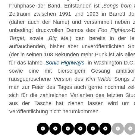
Frühphase der Band. Entstanden ist ‚
Songs from 
Zeitraum zwischen 1991 und 1993 in Barrett Jon
(daher auch der Name) und versammelt neben zw
unbedingt druckvollen Demos des
Foo Fighters-
D
Target
‚ sowie ‚
Big Me
‚) den bereits in der le
auftauchenden, bisher aber unveröffentlichten Spr
(der in seinen 108 Sekunden mehr Punk ist als alle
für das lahme ‚
Sonic Highways
‚ in Washington D.
sowie eine mit bierseligem Gesang ambitioni
rausgedroschene Version des
Kim Wilde
Songs ‚
man zur Feier des Tages auch gerne nochmal zele
sich für die zahlreichen Varianten des letzten S
aus der Tasche hat ziehen lassen wird um d
Veröffentlichung nicht herumkommen.