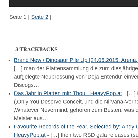
Seite 1 |
Seite 2
|
3 TRACKBACKS
Brand New / Dinosaur Pile Up [24.05.2015: Arena
[…] man der Plattensammlung die zum diesjährig
aufgelegte Neupressung von ‘Deja Entendu‘ einve
Discogs…
Das Jahr in Platten mit: Thou - HeavyPop.at
- […] 
(‚Only You Deserve Conceit‚ und die Nirvana-Vern
‚Whatever Nevermind‚ gehören zum Besten, was die
Meister aus…
Favourite Records of the Year. Selected by: Andy 
HeavyPop.at
- […] their two RSD gala releases (se