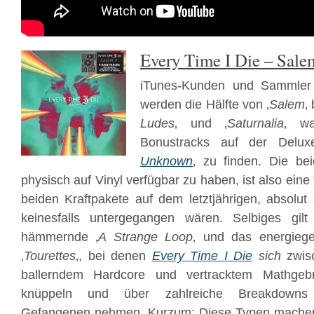
Every Time I Die – Sale
iTunes-Kunden und Sammler d
werden die Hälfte von ‚
Salem
‚
Ludes
‚ und ‚
Saturnalia
‚ wa
Bonustracks auf der Delux
Unknown
‚ zu finden. Die be
physisch auf Vinyl verfügbar zu haben, ist also eine
beiden Kraftpakete auf dem letztjährigen, absolu
keinesfalls untergegangen wären. Selbiges gil
hämmernde ‚
A Strange Loop
‚ und das energieg
‚
Tourettes
‚, bei denen
Every Time I Die
sich
zwisc
ballerndem Hardcore und vertracktem Mathgeb
knüppeln und über zahlreiche Breakdowns 
Gefangenen nehmen. Kurzum: Diese Typen machen e