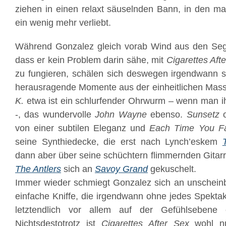
ziehen in einen relaxt säuselnden Bann, in den m
ein wenig mehr verliebt.
Während Gonzalez gleich vorab Wind aus den Sege
dass er kein Problem darin sähe, mit
Cigarettes Aft
zu fungieren, schälen sich deswegen irgendwann s
herausragende Momente aus der einheitlichen Mass
K.
etwa ist ein schlurfender Ohrwurm – wenn man ih
-, das wundervolle
John Wayne
ebenso.
Sunsetz
o
von einer subtilen Eleganz und
Each Time You Fa
seine Synthiedecke, die erst nach Lynch’eskem
dann aber über seine schüchtern flimmernden Gitarr
The Antlers
sich an
Savoy Grand
gekuschelt.
Immer wieder schmiegt Gonzalez sich an unscheinb
einfache Kniffe, die irgendwann ohne jedes Spekta
letztendlich vor allem auf der Gefühlsebene e
Nichtsdestotrotz ist
Cigarettes After Sex
wohl nu