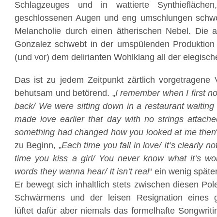
Schlagzeuges und in wattierte Synthiefläche
geschlossenen Augen und eng umschlungen schwo
Melancholie durch einen ätherischen Nebel. Die
Gonzalez schwebt in der umspülenden Produktion
(und vor) dem delirianten Wohlklang all der elegisc
Das ist zu jedem Zeitpunkt zärtlich vorgetragene V
behutsam und betörend. „
I remember when I first no
back/ We were sitting down in a restaurant waiting
made love earlier that day with no strings attached
something had changed how you looked at me then
zu Beginn, „
Each time you fall in love/ It’s clearly
time you kiss a girl/ You never know what it’s wor
words they wanna hear/ It isn’t real
“ ein wenig später
Er bewegt sich inhaltlich stets zwischen diesen Pole
Schwärmens und der leisen Resignation eines 
lüftet dafür aber niemals das formelhafte Songwrit