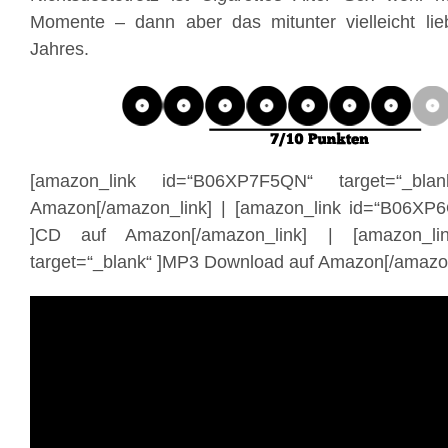
Momente – dann aber das mitunter vielleicht lieb
Jahres.
[amazon_link id=“B06XP7F5QN“ target=“_bl
Amazon[/amazon_link] | [amazon_link id=“B06XP6
]CD auf Amazon[/amazon_link] | [amazon_li
target=“_blank“ ]MP3 Download auf Amazon[/amazon