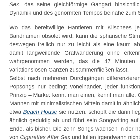
Sex
, das seine gleichförmige Gangart hinsichtli
Dynamik und des genormten Tempos beinahe zum Sti
Wo das bereitwillige Hantieren mit Klischees 
Bandnamen obsolet wird, kann die sphärische St
deswegen freilich nur zu leicht als eine kaum a
damit langweilende Gratwanderung ohne erken
wahrgenommen werden, das die 47 Minuten d
variationslosen Ganzen zusammenfließen lässt.
Selbst nach mehreren Durchgängen differenzieren
Popsongs nur bedingt voneinander, jeder funktio
Prinzip – Marke: kennt man einen, kennt man alle. G
Mannen mit minimalistischen Mitteln damit in ähnl
etwa
Beach House
sie nutzen, schöpft die darin lie
ähnlich geduldig ab und führt sein Songwriting au
Ende, als bisher. Die zehn Songs wachsen in der
von
Cigarettes After Sex
und lullen irgendwann nicht