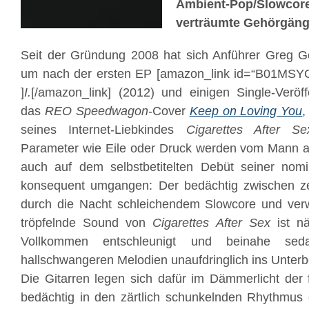
Ambient-Pop/Slowco
verträumte Gehörgäng
Seit der Gründung 2008 hat sich Anführer Greg Go
um nach der ersten EP [amazon_link id=“B01MSY
]
I.
[/amazon_link] (2012) und einigen Single-Veröf
das
REO Speedwagon
-Cover
Keep on Loving You
,
seines Internet-Liebkindes
Cigarettes After Se
Parameter wie Eile oder Druck werden vom Mann au
auch auf dem selbstbetitelten Debüt seiner nomi
konsequent umgangen: Der bedächtig zwischen z
durch die Nacht schleichendem Slowcore und v
tröpfelnde Sound von
Cigarettes After Sex
ist nä
Vollkommen entschleunigt und beinahe seda
hallschwangeren Melodien unaufdringlich ins Unterb
Die Gitarren legen sich dafür im Dämmerlicht der
bedächtig in den zärtlich schunkelnden Rhythmus 