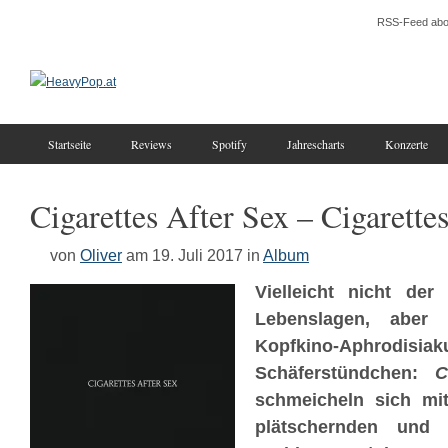
RSS-Feed abo
Startseite
Reviews
Spotify
Jahrescharts
Konzerte
Cigarettes After Sex – Cigarette
von
Oliver
am 19. Juli 2017
in
Album
Vielleicht nicht der
Lebenslagen, aber
Kopfkino-Aphrod
Schäferstündchen:
Ci
schmeicheln sich mit
plätschernden und e