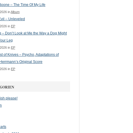
oone – The Time Of My Life
 2026 in
Album
vil – Unleveled
 2026 in
EP
g – Don’t Look at Me the Way a Dog Might
Your Leg
 2026 in
EP
st of Knives – Psycho, Adaptations of
Herrmann’s Original Score
 2026 in
EP
GORIEN
ish please!
n
arts