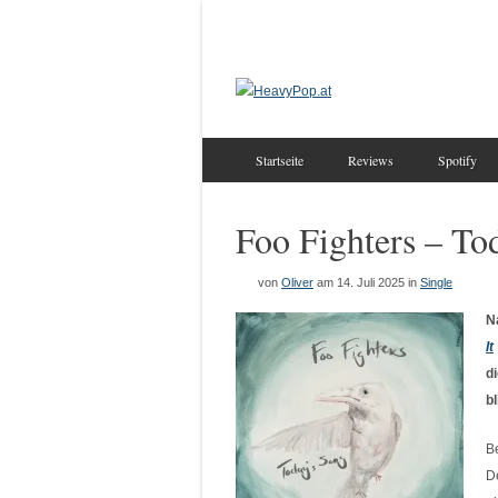
Startseite
Reviews
Spotify
Foo Fighters – To
von
Oliver
am 14. Juli 2025
in
Single
N
It
d
bl
B
D