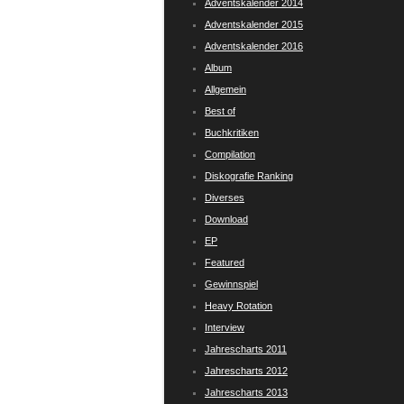
Adventskalender 2014
Adventskalender 2015
Adventskalender 2016
Album
Allgemein
Best of
Buchkritiken
Compilation
Diskografie Ranking
Diverses
Download
EP
Featured
Gewinnspiel
Heavy Rotation
Interview
Jahrescharts 2011
Jahrescharts 2012
Jahrescharts 2013