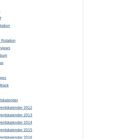
m
f
lation
 Rotation
eviews
lbum
ue
e
iges
track
tskalender
entskalender 2012
entskalender 2013
entskalender 2014
entskalender 2015
entskalender 2016