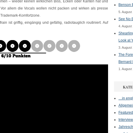
en – wieder keinen wirklichen Biss, Ecken oder Kanten hat und
Benson B
 Vor allem die Vocals wollen nicht packen und wirken als presse
5. August
ine Trademark-Komfortzone.
See No E
n ist griffig, eingängig und gefällig, radiotauglich routiniert. Auf
4. August
Shearlin
Look at 
3. August
The Fore
Bernard 
1. August
KATE
…in engl
Allgemei
Featured
Interview
Jahresch