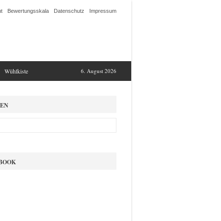
t
Bewertungsskala
Datenschutz
Impressum
Wühlkiste
6. August 2026
EN
BOOK