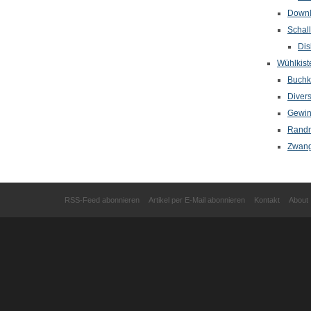
Down
Schal
Dis
Wühlkist
Buchkr
Diver
Gewin
Randn
Zwang
RSS-Feed abonnieren
Artikel per E-Mail abonnieren
Kontakt
About