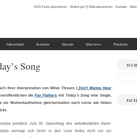
RSS-Feed abonnieren
Artikel per E-Mail abonnieren
Kontakt
Abou
Jahrescharts
Konzerte
Specials
Interviews
Playlisten
day’s Song
SUCH
ach ihrer Interpretation von
Minor Threat
s
I Don’t Wanna Hear
veröffentlichen die
Foo Fighters
mit
Today’s Song
eine Single,
FACE
ie als Momentaufnahme gleichermaßen nach vorne wie hinten
ickt.
einahe pünktlich zum 30. Geburtstag des selbstbetitelten Band-
ebüts verneigt sich Grohl in den Liner Notes nicht nur vor