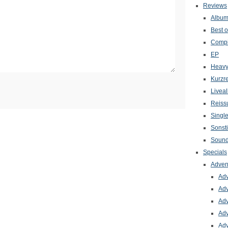
Reviews
Albu
Best o
Compi
EP
Heavy
Kurzr
Livea
Reiss
Singl
Sonst
Sound
Specials
Adven
Adv
Adv
Adv
Adv
Adv