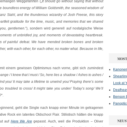
hemaligen Weggefährten („
It should go without saying that without
he boundless energy of William Goldsmith, the seasoned wisdom of
ranz Stahl, and the thunderous wizardry of Josh Freese, this story
rtfelt gratitude for the time, music, and memories that we shared
 you, gentlemen.
”), sondern wird generell auf nostalgische Weise
oments of unbridled joy, and moments of devastating heartbreak.
nts of painful defeat. We have mended broken bones and broken
her, with each other, for each other, no matter what. Because in life,
MOST
mit einem gewissen Optimismus nach vorne, gibt sich zumindest
Kanonenf
ange / I knew that I must / So, here lies a shadow / Ashes to ashes /
Shearlin
 find you/ It may take a lifetime to unwind you/ Praying there’s some
Look at 
oo troubled to cross/ It might take you under/ Today’s song/ We’ll
Deafheav
?
“.
Benson B
Panoptic
eginnend, geht die Single nach knapp einer Minute im getragenen
ive Rock ein latentes Oldschool Flair. Stilistisch hätten die knapp
NEUS
gut auf
Here We Are
gepasst. Auch, weil die Produktion – Oliver