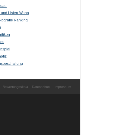
load
l und Listen-Wahn
kografie Ranking
e
itiken
ses
nspiel
otiz
sbeschallung
Bewertungsskala
Datenschutz
Impressum