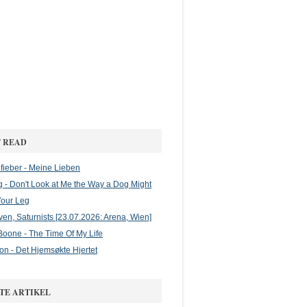
 READ
ieber - Meine Lieben
g - Don't Look at Me the Way a Dog Might
Your Leg
en, Saturnists [23.07.2026: Arena, Wien]
oone - The Time Of My Life
on - Det Hjemsøkte Hjertet
TE ARTIKEL