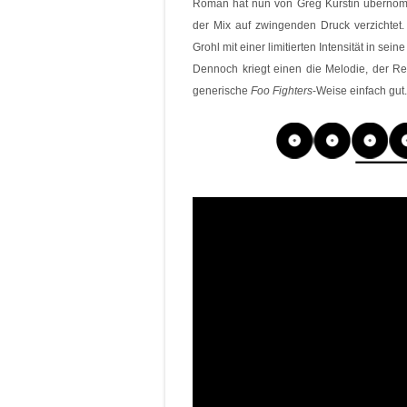
Roman hat nun von Greg Kurstin übernomm
der Mix auf zwingenden Druck verzichtet.
Grohl mit einer limitierten Intensität in se
Dennoch kriegt einen die Melodie, der Refrai
generische
Foo Fighters
-Weise einfach gut.