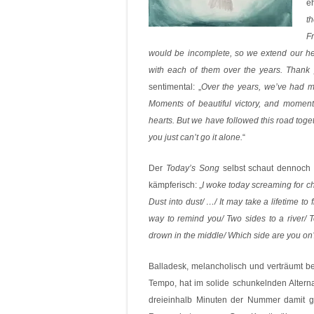
e
t
F
would be incomplete, so we extend our hea
with each of them over the years. Thank
sentimental: „
Over the years, we’ve had m
Moments of beautiful victory, and mome
hearts. But we have followed this road toget
you just can’t go it alone.
“
Der
Today’s Song
selbst schaut dennoch 
kämpferisch: „
I woke today screaming for ch
Dust into dust/ …/ It may take a lifetime to
way to remind you/ Two sides to a river/ T
drown in the middle/ Which side are you on
Balladesk, melancholisch und verträumt b
Tempo, hat im solide schunkelnden Alternat
dreieinhalb Minuten der Nummer damit 