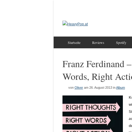
Startseite
Reviews
Spotify
Franz Ferdinand –
Words, Right Act
von
Oliver
am 26. August 2013
in
Album
K
w
S
a
d