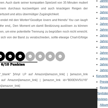
Jahre
hen. Auch dank seiner kompakten Spielzeit von 35 Minuten mutiert
Jahre
inem durchaus kurzweiligen und auch knackigen Reigen der
Jahre
tszeit und allzu übermütiger Zugänglichkeit.
Jahre
‚ endet mit den Worten“
Goodbye lovers and friends/ You can laugh
Jahre
s the end
„. Den Moment um damit Bestürzung auslösen zu können
Jahre
nen, um eine potentielle Trennung zu begrüßen noch nicht erreicht.
Jahre
 sich von der Band zu verabschieden, sollte etwaige Chart-Erfolge
Jahre
Jahre
Jahre
Jahre
Jahre
Jahre
“_blank“ ]Vinyl LP auf Amazon[/amazon_link] | [amazon_link
Konzerte
 auf Amazon[/amazon_link] | [amazon_link id=“B00ENV5UY8″
Previ
n[/amazon_link]
Revie
Playliste
Reviews
Albu