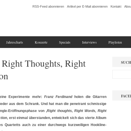
RSS-Feed abonnieren
Artikel per E-Mail abonnieren
Kontakt
Abou
Jahrescharts
Konzerte
Specials
Interviews
Playlisten
 Right Thoughts, Right
SUCH
ion
FACE
eine Experimente mehr:
Franz Ferdinand
holen die Gitarren
ieder aus dem Schrank. Und hat man die penetrant schmissige
ingle-Eröffnungsphase von ‚
Right thoughts, Right Words, Right
ction
‚ erst einmal überstanden, entwickelt sich das vierte Album
es Quartetts auch zu einer durchwegs kurzweiligen Hookline-