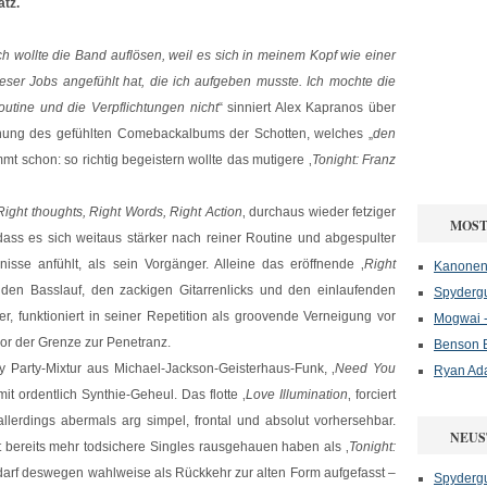
atz.
ch wollte die Band auflösen, weil es sich in meinem Kopf wie einer
ieser Jobs angefühlt hat, die ich aufgeben musste. Ich mochte die
outine und die Verpflichtungen nicht
“ sinniert Alex Kapranos über
ichung des gefühlten Comebackalbums der Schotten, welches „
den
mmt schon: so richtig begeistern wollte das mutigere ‚
Tonight: Franz
Right thoughts, Right Words, Right Action
‚ durchaus wieder fetziger
MOST
dass es sich weitaus stärker nach reiner Routine und abgespulter
sse anfühlt, als sein Vorgänger. Alleine das eröffnende ‚
Right
Kanonenf
nden Basslauf, den zackigen Gitarrenlicks und den einlaufenden
Spydergu
, funktioniert in seiner Repetition als groovende Verneigung vor
Mogwai -
vor der Grenze zur Penetranz.
Benson B
rty Party-Mixtur aus Michael-Jackson-Geisterhaus-Funk, ‚
Need You
Ryan Ad
 mit ordentlich Synthie-Geheul. Das flotte ‚
Love Illumination
‚ forciert
llerdings abermals arg simpel, frontal und absolut vorhersehbar.
NEUS
 bereits mehr todsichere Singles rausgehauen haben als ‚
Tonight:
 darf deswegen wahlweise als Rückkehr zur alten Form aufgefasst –
Spydergu