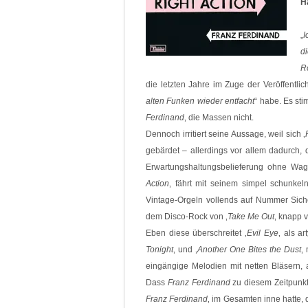
H
„
I
d
R
die letzten Jahre im Zuge der Veröffentl
alten Funken wieder entfacht
“ habe. Es sti
Ferdinand
‚ die Massen nicht.
Dennoch irritiert seine Aussage, weil sich ‚
gebärdet – allerdings vor allem dadurch, 
Erwartungshaltungsbelieferung ohne Wagni
Action
‚ fährt mit seinem simpel schunkel
Vintage-Orgeln vollends auf Nummer Sicher
dem Disco-Rock von ‚
Take Me Out
‚ knapp 
Eben diese überschreitet ‚
Evil Eye
‚ als a
Tonight
‚ und ‚
Another One Bites the Dust
‚
eingängige Melodien mit netten Bläsern, a
Dass
Franz Ferdinand
zu diesem Zeitpunkt
Franz Ferdinand
‚ im Gesamten inne hatte,