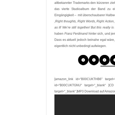
altbekannter Trademarks den kürzeren zie
das vierte Studioalbum der Band zu e
Eingängigkeit – mit überschaubarer Halbwer
‚
Right thoughts, Right Words, Right Action
as if/ We’re still together/ But this really i
haben
Franz Ferdinand
hinter sich, und je
Dass es aktuell jedoch beinahe egal wäre,
eigentlich nicht unbedingt aufwiegen.
[amazon_link id=“B00CUKTHB6″ target=
id=“B00CUKTGNU“ target=“_blank“ ]CD
target=“_blank“ ]MP3 Download auf Amazo