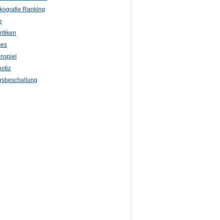
kografie Ranking
e
itiken
ses
nspiel
otiz
sbeschallung