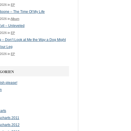
 2026 in
EP
oone – The Time Of My Life
 2026 in
Album
vil – Unleveled
 2026 in
EP
g – Don’t Look at Me the Way a Dog Might
Your Leg
 2026 in
EP
GORIEN
ish please!
n
arts
scharts 2011
scharts 2012