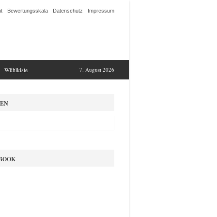
t
Bewertungsskala
Datenschutz
Impressum
Wühlkiste
7. August 2026
EN
BOOK