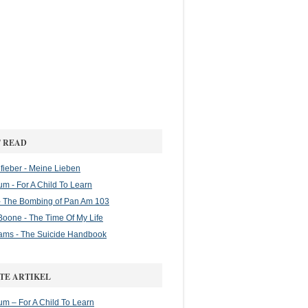
 READ
ieber - Meine Lieben
m - For A Child To Learn
 The Bombing of Pan Am 103
oone - The Time Of My Life
ams - The Suicide Handbook
TE ARTIKEL
m – For A Child To Learn