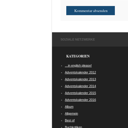
SOZIALE NETZWERKE
KATEGORIEN
…in english please!
Adventskalender 2012
Adventskalender 2013
Adventskalender 2014
Adventskalender 2015
Adventskalender 2016
Album
Allgemein
Best of
Buchkritiken