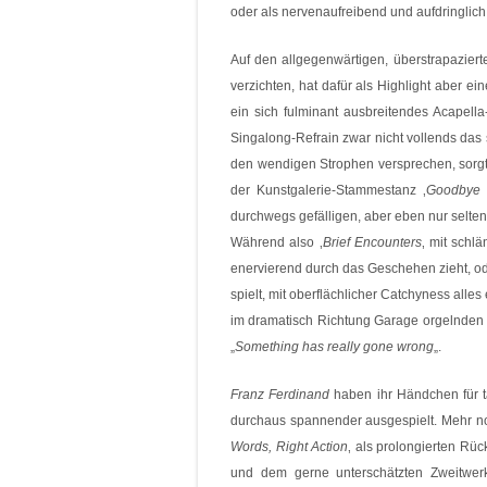
oder als nervenaufreibend und aufdringlich
Auf den allgegenwärtigen, überstrapaziert
verzichten, hat dafür als Highlight aber 
ein sich fulminant ausbreitendes Acapella
Singalong-Refrain zwar nicht vollends da
den wendigen Strophen versprechen, sorg
der Kunstgalerie-Stammestanz ‚
Goodbye 
durchwegs gefälligen, aber eben nur selte
Während also ‚
Brief Encounters
‚ mit schl
enervierend durch das Geschehen zieht, od
spielt, mit oberflächlicher Catchyness alle
im dramatisch Richtung Garage orgelnden 
„
Something has really
gone wrong
„.
Franz Ferdinand
haben ihr Händchen für ta
durchaus spannender ausgespielt. Mehr no
Words, Right Action
‚ als prolongierten Rüc
und dem gerne unterschätzten Zweitwerk 