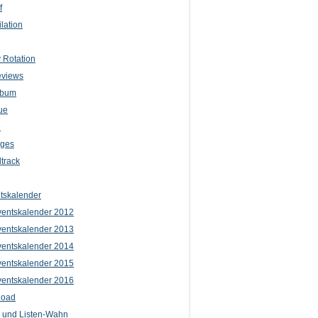
f
lation
 Rotation
eviews
lbum
ue
e
iges
track
tskalender
entskalender 2012
entskalender 2013
entskalender 2014
entskalender 2015
entskalender 2016
load
l und Listen-Wahn