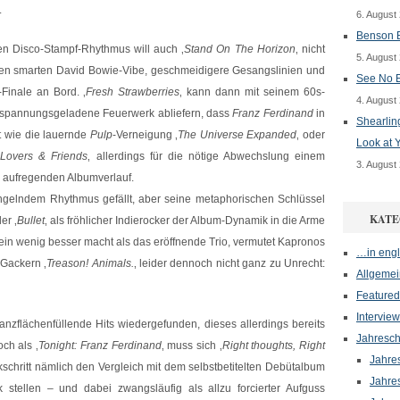
.
6. August
Benson B
en Disco-Stampf-Rhythmus will auch ‚
Stand On The Horizon
‚ nicht
5. August
einen smarten David Bowie-Vibe, geschmeidigere Gesangslinien und
See No E
-Finale an Bord. ‚
Fresh Strawberries
‚ kann dann mit seinem 60s-
4. August
s spannungsgeladene Feuerwerk abliefern, dass
Franz Ferdinand
in
Shearlin
t wie die lauernde
Pulp
-Verneigung ‚
The Universe Expanded
‚ oder
Look at 
Lovers & Friends
‚ allerdings für die nötige Abwechslung einem
3. August
n aufregenden Albumverlauf.
ängelndem Rhythmus gefällt, aber seine metaphorischen Schlüssel
KATE
er ‚
Bullet
‚ als fröhlicher Indierocker der Album-Dynamik in die Arme
s ein wenig besser macht als das eröffnende Trio, vermutet Kapronos
…in engl
Gackern ‚
Treason! Animals.
‚ leider dennoch nicht ganz zu Unrecht:
Allgemei
Featured
Interview
nzflächenfüllende Hits wiedergefunden, dieses allerdings bereits
Jahresch
ch als ‚
Tonight: Franz Ferdinand
‚ muss sich ‚
Right thoughts, Right
Jahre
kschritt nämlich den Vergleich mit dem selbstbetitelten Debütalbum
Jahre
stellen – und dabei zwangsläufig als allzu forcierter Aufguss