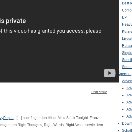
Best o
Compi
EP
Heavy
Kurzr
Livea
Reiss
Singl
Sonst
Sound
Specials
Adven
Adv
Print article
Adv
Adv
Adv
Adv
avyPop.at
- […] nachfolgenden Hit-or-Miss-Stück Tonight: Franz
Down
zeugenden Right Thoughts, Right Words, Right Action sowie dem
Schal