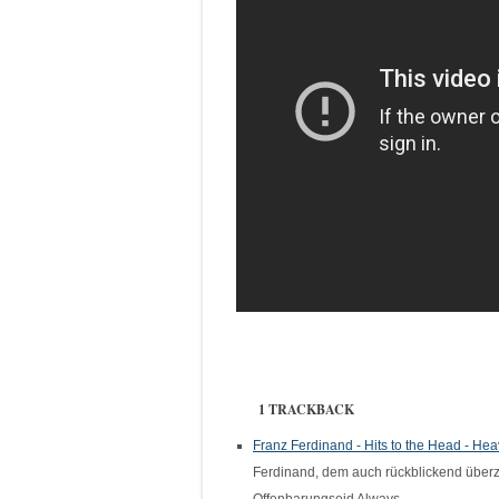
1 TRACKBACK
Franz Ferdinand - Hits to the Head - He
Ferdinand, dem auch rückblickend über