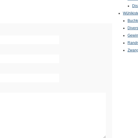
Dis
Wühlkist
Buchkr
Diver
Gewin
Randn
Zwang