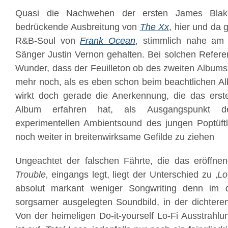
Quasi die Nachwehen der ersten James Blake-
bedrückende Ausbreitung von
The Xx
, hier und da
R&B-Soul von
Frank Ocean
, stimmlich nahe am
Sänger Justin Vernon gehalten. Bei solchen Referenz
Wunder, dass der Feuilleton ob des zweiten Albums v
mehr noch, als es eben schon beim beachtlichen Al
wirkt doch gerade die Anerkennung, die das ers
Album erfahren hat, als Ausgangspunkt de
experimentellen Ambientsound des jungen Poptüft
noch weiter in breitenwirksame Gefilde zu ziehen
Ungeachtet der falschen Fährte, die das eröffnen
Trouble
‚ eingangs legt, liegt der Unterschied zu ‚
Lo
absolut markant weniger Songwriting denn im deu
sorgsamer ausgelegten Soundbild, in der dichteren
Von der heimeligen Do-it-yourself Lo-Fi Ausstrahlu