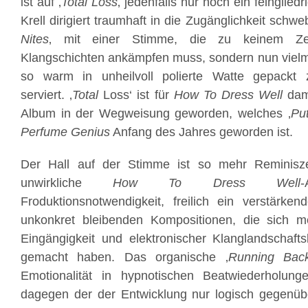
ist auf ‚
Total Loss
‚ jedenfalls nur noch ein feinglie
Krell dirigiert traumhaft in die Zugänglichkeit sch
Nites
‚ mit einer Stimme, die zu keinem Ze
Klangschichten ankämpfen muss, sondern nun vielme
so warm in unheilvoll polierte Watte gepackt 
serviert. ‚
Total
Loss‘ ist für
How To Dress Well
dami
Album in der Wegweisung geworden, welches ‚
Pu
Perfume Genius
Anfang des Jahres geworden ist.
Der Hall auf der Stimme ist so mehr Reminisze
unwirkliche
How To Dress Well
Froduktionsnotwendigkeit, freilich ein verstärke
unkonkret bleibenden Kompositionen, die sich m
Eingängigkeit und elektronischer Klanglandschafts
gemacht haben. Das organische ‚
Running Bac
Emotionalität in hypnotischen Beatwiederholunge
dagegen der der Entwicklung nur logisch gegenübe