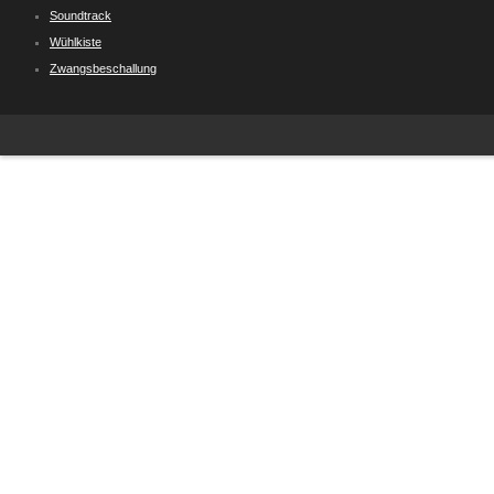
Soundtrack
Wühlkiste
Zwangsbeschallung