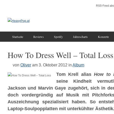
RSS-Feed abo
Startseite
Reviews
Spotify
Jahrescharts
Konzerte
How To Dress Well – Total Loss
von
Oliver
am 3. Oktober 2012
in
Album
Tom Krell alias
How to 
seine Kindheit vermut
Jackson und Marvin Gaye zugehört, sich in den
doch vordergründig auf Musik mit Pitchfork
Auszeichnung spezialisiert haben. So ents
Laptop-Soulpopplatten mit unterkühlter Ästhetik