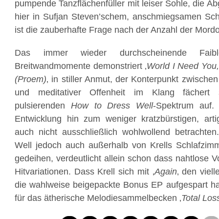
pumpende Tanzflächenfüller mit leiser Sohle, die A
hier in Sufjan Steven’schem, anschmiegsamen Sch
ist die zauberhafte Frage nach der Anzahl der Mordo
Das immer wieder durchscheinende Faible
Breitwandmomente demonstriert ‚
World I Need You,
(Proem)
‚ in stiller Anmut, der Konterpunkt zwischen v
und meditativer Offenheit im Klang fächert s
pulsierenden
How to Dress Well
-Spektrum auf.
Entwicklung hin zum weniger kratzbürstigen, arti
auch nicht ausschließlich wohlwollend betrachte
Well jedoch auch außerhalb von Krells Schlafzimm
gedeihen, verdeutlicht allein schon dass nahtlose V
Hitvariationen. Dass Krell sich mit ‚
Again
‚ den viel
die wahlweise beigepackte Bonus EP aufgespart hat
für das ätherische Melodiesammelbecken ‚
Total Los