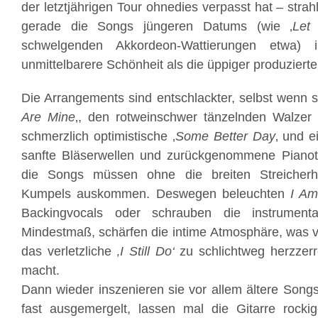
der letztjährigen Tour ohnedies verpasst hat – strah
gerade die Songs jüngeren Datums (wie ‚
Let 
schwelgenden Akkordeon-Wattierungen etwa)
unmittelbarere Schönheit als die üppiger produziert
Die Arrangements sind entschlackter, selbst wenn s
Are Mine
‚, den rotweinschwer tänzelnden Walzer 
schmerzlich optimistische ‚
Some Better Day
‚ und e
sanfte Bläserwellen und zurückgenommene Pianotu
die Songs müssen ohne die breiten Streicher
Kumpels auskommen. Deswegen beleuchten
I Am
Backingvocals oder schrauben die instrument
Mindestmaß, schärfen die intime Atmosphäre, was 
das verletzliche
‚I Still Do‘
zu schlichtweg herzzer
macht.
Dann wieder inszenieren sie vor allem ältere Songs
fast ausgemergelt, lassen mal die Gitarre rocki