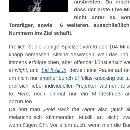
ausbreiten. Da ersch
dass der erste Live-Mi
nicht unter 20 So
Tonträger, sowie 6 weiteren, ausschließlich
Nummern ins Ziel schafft.
Freilich ist die üppige Spielzeit von knapp 104 Mi
knapp bemessen. Alleine deswegen, weil das Trio
immens erfolgreichen, aber offenbar künstlerisch we
at Night
‚ und ‚
Let it All In
‚ derzeit eine Pause auf un
um nicht nur
another bunch of fellas knocking out t
drei
sich lieber individuellen Projekten widmen
, anst
to Here
‚ noch einmal nur ein Mindestmaß an 
abzurufen.
Da hört man ‚
Hold Back the Night‘
also (auch ab
melancholisch stimmenden Musik an sich) zwa
wehmütigen Ohr. Vor allem auch, wenn man die Ba