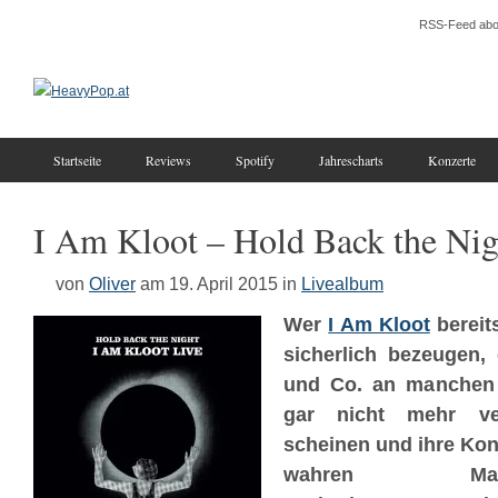
RSS-Feed abo
Startseite
Reviews
Spotify
Jahrescharts
Konzerte
I Am Kloot – Hold Back the Nig
von
Oliver
am 19. April 2015
in
Livealbum
Wer
I Am Kloot
bereits
sicherlich bezeugen,
und Co. an manchen
gar nicht mehr ve
scheinen und ihre Kon
wahren Maratho