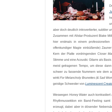
D
J
he
un
aber doch deutlich introvertierter, subtiler 
Zusammen mit Allstar-Produzent Blake Mil
hier erstmals in einem professionellen
offenkundiger Magie einbüßende) Zauner (
Kern der Platte vordringenden Closer
Ma
Stimme und eine Acoustic Gitarre als Basis
meist getragenen Tempo, um diese dann 
schwer zu fassende Nummern wie dem a
wirkt
For Melancholy Brunettes (& Sad Wo
geistige Schwester von
Luminescent Creat
Weswegen
Honey Water
auch kontrastiert 
Rhythmussektion ein Band-Feeling samt 
erzeugt, dabei aber in dösender Nebensäc