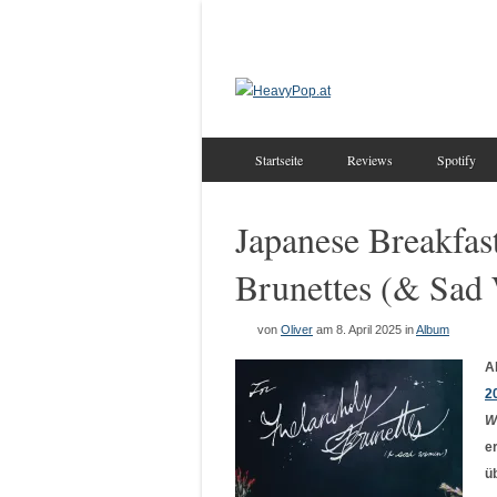
Startseite
Reviews
Spotify
Japanese Breakfas
Brunettes (& Sa
von
Oliver
am 8. April 2025
in
Album
A
2
W
e
ü