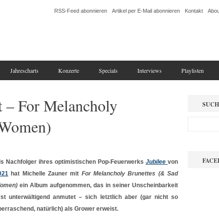
RSS-Feed abonnieren
Artikel per E-Mail abonnieren
Kontakt
Abou
Jahrescharts
Konzerte
Specials
Interviews
Playlisten
t – For Melancholy
SUCH
d Women)
FACE
ls Nachfolger ihres optimistischen Pop-Feuerwerks
Jubilee
von
021
hat Michelle Zauner mit
For Melancholy Brunettes (& Sad
omen)
ein Album aufgenommen, das in seiner Unscheinbarkeit
rst unterwältigend anmutet – sich letztlich aber (gar nicht so
berraschend, natürlich) als Grower erweist.