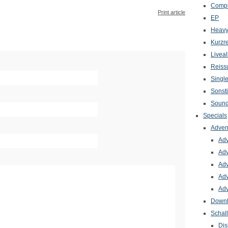
Compi
Print article
EP
Heavy
Kurzr
Livea
Reiss
Singl
Sonst
Sound
Specials
Adven
Adv
Adv
Adv
Adv
Adv
Down
Schal
Dis