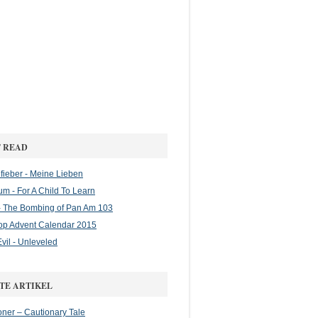
 READ
ieber - Meine Lieben
m - For A Child To Learn
 The Bombing of Pan Am 103
op Advent Calendar 2015
vil - Unleveled
TE ARTIKEL
oner – Cautionary Tale