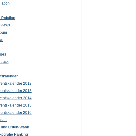
lation
 Rotation
eviews
lbum
ue
e
iges
track
tskalender
entskalender 2012
entskalender 2013
entskalender 2014
entskalender 2015
entskalender 2016
load
l und Listen-Wahn
kografie Ranking