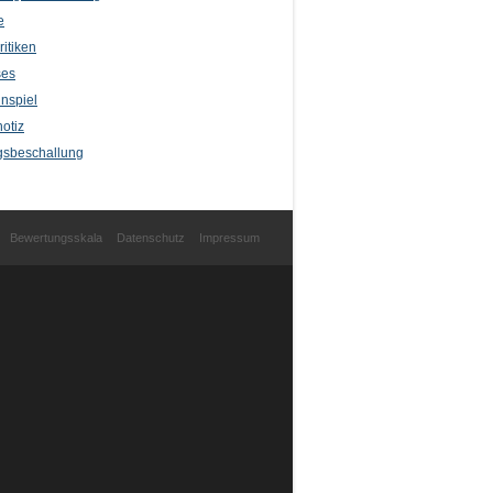
e
itiken
ses
nspiel
otiz
sbeschallung
Bewertungsskala
Datenschutz
Impressum