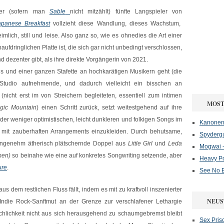
er (sofern man
Sable
nicht mitzählt) fünfte Langspieler von
apanese Breakfast
vollzieht diese Wandlung, dieses Wachstum,
imlich, still und leise. Also ganz so, wie es ohnedies die Art einer
aufdringlichen Platte ist, die sich gar nicht unbedingt verschlossen,
und dezenter gibt, als ihre direkte Vorgängerin von 2021.
ls und einer ganzen Stafette an hochkarätigen Musikern geht (die
 Studio aufnehmende, und dadurch vielleicht ein bisschen an
nicht erst im von Streichern begleiteten, essentiell zum intimen
MOST
gic Mountain
) einen Schritt zurück, setzt weitestgehend auf ihre
 der weniger optimistischen, leicht dunkleren und folkigen Songs im
Kanonenf
mit zauberhaften Arrangements einzukleiden. Durch behutsame,
Spydergu
ngenehm ätherisch plätschernde Doppel aus
Little Girl
und
Leda
Mogwai -
men)
so beinahe wie eine auf konkretes Songwriting setzende, aber
Heavy P
ure
.
See No E
aus dem restlichen Fluss fällt, indem es mit zu kraftvoll inszenierter
NEUS
Indie Rock-Sanftmut an der Grenze zur verschlafener Lethargie
hlichkeit nicht aus sich herausgehend zu schaumgebremst bleibt
Sex Pris