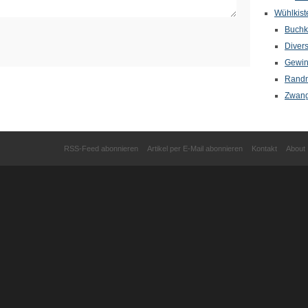
Wühlkist
Buchkr
Diver
Gewin
Randn
Zwang
RSS-Feed abonnieren
Artikel per E-Mail abonnieren
Kontakt
About