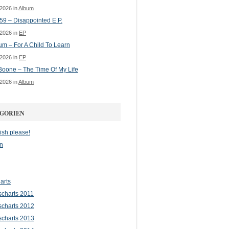
 2026 in
Album
 59 – Disappointed E.P.
 2026 in
EP
m – For A Child To Learn
 2026 in
EP
oone – The Time Of My Life
 2026 in
Album
GORIEN
ish please!
n
arts
scharts 2011
scharts 2012
scharts 2013