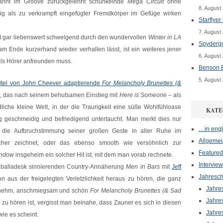
annt im Groove zurückgelehnt schunkelnde
Mega Circuit
ohne
8. August
ig als zu verkrampft eingefügter Fremdkörper im Gefüge wirken
Starflyer
7. August
t gar liebenswert schwelgend durch den wundervollen
Winter in LA
Spydergu
m Ende kurzerhand wieder verhallen lässt, ist ein weiteres jener
6. August
als Hörer anfreunden muss.
Benson B
5. August
itel von John Cheever adaptierende
For Melancholy Brunettes (&
, das nach seinem behutsamen Einstieg mit
Here is Someone
– als
liche kleine Welt, in der die Traurigkeit eine süße Wohlfühloase
KATE
ung geschmeidig und befriedigend untertaucht. Man merkt dies nur
…in engl
die Aufbruchstimmung seiner großen Geste in aller Ruhe im
Allgemei
icher zeichnet, oder das ebenso smooth wie versöhnlich zur
Featured
indow
insgeheim ein solcher Hit ist, mit dem man vorab rechnete.
Interview
er balladesk sinnierenden Country-Annäherung
Men in Bars
mit
Jeff
Jahresch
n aus der freigelegten Verletzlichkeit heraus zu hören, die ganz
Jahre
enehm, anschmiegsam und schön
For Melancholy Brunettes (& Sad
Jahre
zu hören ist, vergisst man beinahe, dass Zauner es sich in diesen
Jahre
ie es scheint.