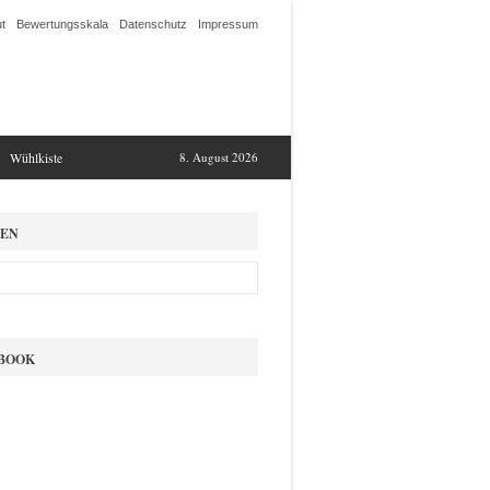
t
Bewertungsskala
Datenschutz
Impressum
Wühlkiste
8. August 2026
EN
BOOK