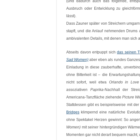
(und dadurch auch das folgende, entsp
Ausbruch oder Entwicklung zu gleichförm
lässt).
Dass Zauner später von Streichern umgarn
stapft, und die Anlauf nehmenden Drums a
ambivalenten Details, mit denen man sich 
Abseits davon entpuppt sich
das seinen T
Sad Women)
aber eben als rundes Ganzes
Einladung in diese zauberhafte, unverbind
ohne Bitterkeit ist – die Erwartungshalt
nicht sofort, weil etwa
Orlando in Love
assoziativen
Paprika
-Nachhall der Stre
Americana-Tanzfläche ziehende
Picture W
Stattdessen gibt es beispielsweise mit d
Bridges
klimpernd eine natürliche Evolutio
ohne Spektakel Herzen gewinnt: So ang
Women)
mit seiner hintergründigen Wärme 
Momenten gar nicht derart bequem macht, w