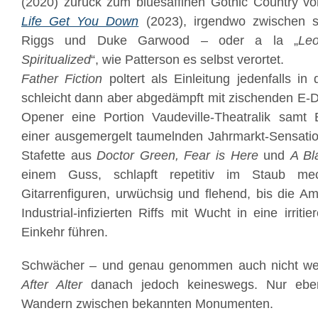
(2020) zurück zum bluesaffinen Gothic Country v
Life Get You Down
(2023), irgendwo zwischen 
Riggs und Duke Garwood – oder a la „
Le
Spiritualized
“, wie Patterson es selbst verortet.
Father Fiction
poltert als Einleitung jedenfalls in
schleicht dann aber abgedämpft mit zischenden E-Dr
Opener eine Portion Vaudeville-Theatralik samt
einer ausgemergelt taumelnden Jahrmarkt-Sensatio
Stafette aus
Doctor Green, Fear is Here
und
A Bl
einem Guss, schlapft repetitiv im Staub mec
Gitarrenfiguren, urwüchsig und flehend, bis die Am
Industrial-infizierten Riffs mit Wucht in eine irrit
Einkehr führen.
Schwächer – und genau genommen auch nicht we
After Alter
danach jedoch keineswegs. Nur ebe
Wandern zwischen bekannten Monumenten.