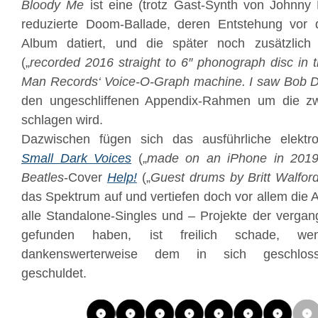
Bloody Me
ist eine (trotz Gast-Synth von Johnny 
reduzierte Doom-Ballade, deren Entstehung vor
Album datiert, und die später noch zusätzlich 
(„
recorded 2016 straight to 6″ phonograph disc in t
Man Records‘ Voice-O-Graph machine. I saw Bob Dy
den ungeschliffenen Appendix-Rahmen um die zwe
schlagen wird.
Dazwischen fügen sich das ausführliche elektr
Small Dark Voices
(„
made on an iPhone in 201
Beatles
-Cover
Help!
(„
Guest drums by Britt Walfor
das Spektrum auf und vertiefen doch vor allem die 
alle Standalone-Singles und – Projekte der vergan
gefunden haben, ist freilich schade, we
dankenswerterweise dem in sich geschloss
geschuldet.