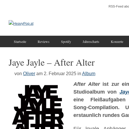
RSS-Feed abo
Startseite
Reviews
Spotify
Jahrescharts
Konzerte
Jaye Jayle – After Alter
von
Oliver
am 2. Februar 2025
in
Album
After Alter
ist zur ein
Studioalbum von
Jay
eine Fleißaufgaben
Song-Compilation.
erstaunlich rundes Ga
Für loyale Anhänger