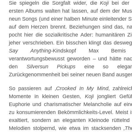
Sie spiegeln die Sorgfalt wider, die
Koji
bei der 
ersten Albums walten hat lassen, auf dem der Musik
neun Songs (und einer halben Minute einleitender Sti
auf dem Herzen brennt. Beziehungen sind das, nat
pocht hier die sozialkritische Ader: humanitären Z
jeher verschrieben. Ein bisschen klingt das deswe
Say Anything-
Kindskopf Max Bemis
verantwortungsbewusst geworden – und hätte nac
den
Silversun Pickups
eine so elegant
Zurückgenommenheit bei seiner neuen Band ausger
So passieren auf ‚
Crooked In My Mind
‚ zahlrei
Momente in kleinen Gesten,
Koji
jongliert Gefü
Euphorie und charismatischer Melancholie auf ein
zu konsumierenden Bekömmlichkeits-Level. Meist is
exaltiert, sondern an eleganten Kleinode rüttelnd 
Melodien stolpernd, wie etwa im stacksenden ‚
Th