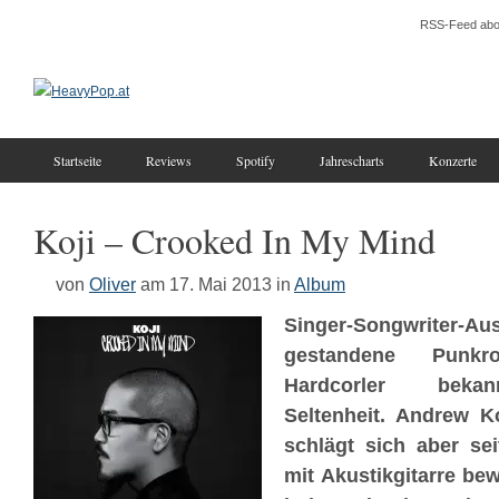
RSS-Feed abo
Startseite
Reviews
Spotify
Jahrescharts
Konzerte
Koji – Crooked In My Mind
von
Oliver
am 17. Mai 2013
in
Album
Singer-Songwriter-
gestandene Punk
Hardcorler beka
Seltenheit. Andrew K
schlägt sich aber
se
mit Akustikgitarre bew