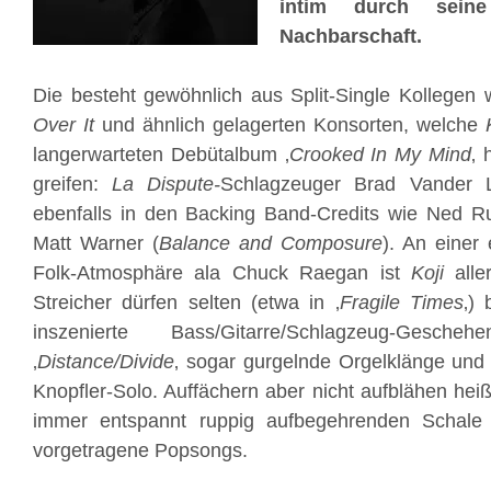
intim durch seine
Nachbarschaft.
Die besteht gewöhnlich aus Split-Single Kollegen
Over It
und ähnlich gelagerten Konsorten, welche
langerwarteten Debütalbum ‚
Crooked In My Mind
‚ 
greifen:
La Dispute-
Schlagzeuger Brad Vander 
ebenfalls in den Backing Band-Credits wie Ned Ru
Matt Warner (
Balance and Composure
). An einer
Folk-Atmosphäre ala Chuck Raegan ist
Koji
aller
Streicher dürfen selten (etwa in ‚
Fragile Times
‚)
inszenierte Bass/Gitarre/Schlagzeug-Gesch
‚
Distance/Divide
‚ sogar gurgelnde Orgelklänge und
Knopfler-Solo. Auffächern aber nicht aufblähen heiß
immer entspannt ruppig aufbegehrenden Schale 
vorgetragene Popsongs.