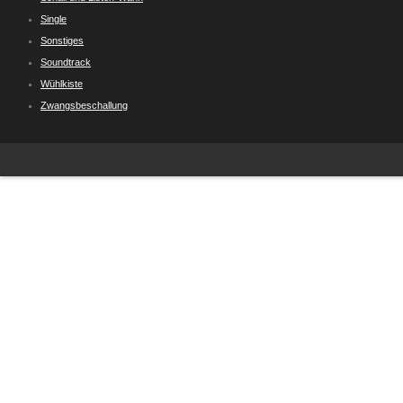
Single
Sonstiges
Soundtrack
Wühlkiste
Zwangsbeschallung