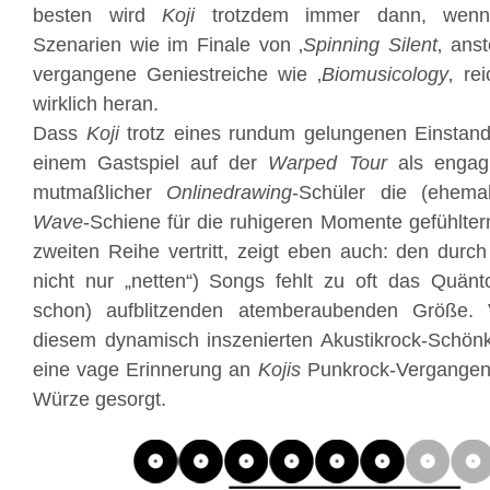
besten wird
Koji
trotzdem immer dann, wenn 
Szenarien wie im Finale von ‚
Spinning Silent
‚ ans
vergangene Geniestreiche wie ‚
Biomusicology
‚ re
wirklich heran.
Dass
Koji
trotz eines rundum gelungenen Einstan
einem Gastspiel auf der
Warped Tour
als engagi
mutmaßlicher
Onlinedrawing
-Schüler die (ehem
Wave
-Schiene für die ruhigeren Momente gefühlter
zweiten Reihe vertritt, zeigt eben auch: den durch
nicht nur „netten“) Songs fehlt zu oft das Quänt
schon) aufblitzenden atemberaubenden Größe. Vi
diesem dynamisch inszenierten Akustikrock-Schönk
eine vage Erinnerung an
Kojis
Punkrock-Vergangenhe
Würze gesorgt.